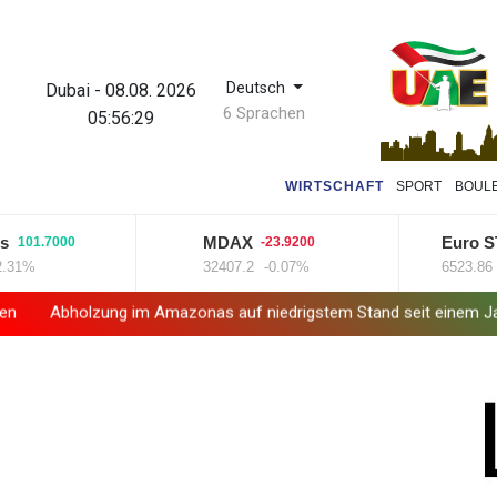
Deutsch
Dubai
-
08.08. 2026
6 Sprachen
05:56:29
WIRTSCHAFT
SPORT
BOUL
MDAX
Euro STOXX
.7000
-23.9200
32407.2
-0.07%
6523.86
+0.3
zung im Amazonas auf niedrigstem Stand seit einem Jahrzehnt