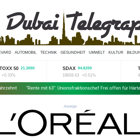
EVARD
AUTOMOBIL
TECHNIK
GESUNDHEIT
UMWELT
KULTUR
BILDU
 50
SDAX
TecD
21.3000
94.8200
3%
18659.63
+0.51%
4068.7
"Rente mit 63": Unionsfraktionschef Frei offen für Härtefall- und Ü
Anzeige