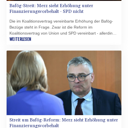
Bafög-Streit: Merz sieht Erhöhung unter
Finanzierungsvorbehalt - SPD nicht
Die im Koalitionsvertrag vereinbarte Erhöhung der Bafög-
Bezüge steht in Frage. Zwar ist die Reform im
Koalitionsvertrag von Union und SPD vereinbart - allerdings
will sich Bundeskanzler Friedrich Merz (CDU) noch nicht auf
WEITERLESEN
eine Umsetzung der Erhöhung festlegen. Sein Sprecher
Stefan Kornelius wies am Montag in Berlin darauf hin, dass
alle Vereinbarungen im Koalitionsvertrag "unter
Finanzierungsvorbehalt" stünden. Die SPD widersprach
dieser Darstellung: Die Finanzierung der Erhöhung sei
bereits gesichert.
Streit um Bafög-Reform: Merz sieht Erhöhung unter
Finanzierungsvorbehalt