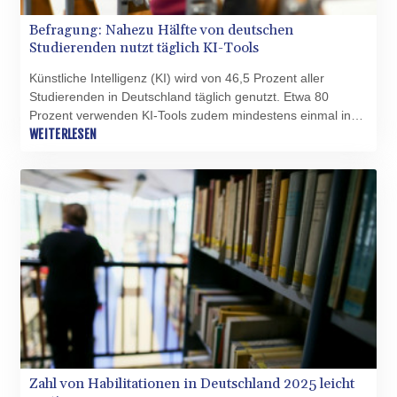
PYG 6852.83835
Befragung: Nahezu Hälfte von deutschen
QAR 4.211344
Studierenden nutzt täglich KI-Tools
RON 5.255707
RSD 117.398041
Künstliche Intelligenz (KI) wird von 46,5 Prozent aller
RUB 95.645946
Studierenden in Deutschland täglich genutzt. Etwa 80
RWF 1692.396524
Prozent verwenden KI-Tools zudem mindestens einmal in
SAR 4.327188
der Woche, wie aus einer am Donnerstag veröffentlichten
WEITERLESEN
SBD 9.29748
Befragung des Centrums für Hochschulentwicklung (CHE) in
SCR 16.61684
Gütersloh hervorgeht. Grundlage der Auswertung waren
laut CHE 28.000 Studierende der Rechts- und
SDG 691.979475
Wirtschaftswissenschaften.
SEK 10.964174
SGD 1.479029
SLE 28.346301
SOS 658.43149
SRD 43.635078
STD 23851.110525
STN 24.456597
SVC 10.080155
SZL 18.828757
Zahl von Habilitationen in Deutschland 2025 leicht
THB 38.165456