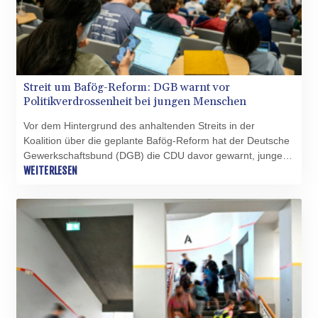
Streit um Bafög-Reform: DGB warnt vor
Politikverdrossenheit bei jungen Menschen
Vor dem Hintergrund des anhaltenden Streits in der
Koalition über die geplante Bafög-Reform hat der Deutsche
Gewerkschaftsbund (DGB) die CDU davor gewarnt, junge
Menschen aus dem Blick zu verlieren. "Die aktuelle
WEITERLESEN
Diskussion um ein Aussetzen der Bafög-Reform treibt
Studierende und Schülerinnen und Schüler in die
Politikverdrossenheit", erklärte DGB-Vize Elke Hannack am
Montag. Sie ist selbst Mitglied im CDU-Bundesvorstand.