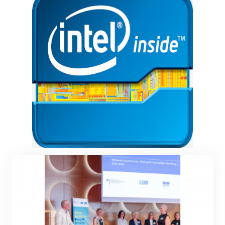
KMF 492.049525
aber nicht eingegangen.
KRW 1640.978088
KWD 0.356833
KYD 0.960096
KZT 539.86659
LAK 26045.837925
LBP
103192.042878
LKR 386.984902
LRD 209.293797
LSL 18.829049
LTL 3.402561
LVL 0.697039
LYD 7.340541
MAD 10.750759
MDL 20.045426
MGA 4953.209598
MKD 61.530604
MMK 2419.273024
MNT 4143.630364