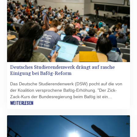
im Internat der Schule wohnen wird. Eton ist nur wenige
Kilometer vom Wohnsitz seiner Eltern auf dem Gelände von
Schloss Windsor entfernt.
Deutsches Studierendenwerk drängt auf rasche
Einigung bei Bafög-Reform
Das Deutsche Studierendenwerk (DSW) pocht auf die von
der Koalition versprochene Bafög-Erhöhung. "Der Zick-
Zack-Kurs der Bundesregierung beim Bafög ist ein
verheerendes Signal an die Studierenden und die junge
WEITERLESEN
Generation insgesamt", sagte DSW-Vorstandschef Matthias
Anbuhl der "Rheinischen Post" vom Dienstag. "Der
Fachkräftemangel wird sich in den kommenden Jahren
verschärfen, denn die Boomer-Generation geht nun Schritt
für Schritt in Rente", betonte Anbuhl.