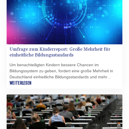
Umfrage zum Kinderreport: Große Mehrheit für
einheitliche Bildungsstandards
Um benachteiligten Kindern bessere Chancen im
Bildungssystem zu geben, fordert eine große Mehrheit in
Deutschland einheitliche Bildungsstandards und mehr
staatliche Investitionen. Laut einer am Dienstag
WEITERLESEN
veröffentlichten Umfrage im Auftrag des Deutschen
Kinderhilfswerkes sehen zudem sowohl die allermeisten
Erwachsenen sowie Kinder und Jugendlichen eine
verbindliche Demokratiebildung in Schulen und mehr
Mitbestimmungsmöglichkeiten für Schülerinnen und Schüler
als wichtige Maßnahmen, um Teilhabe und demokratisches
Lernen zu fördern.