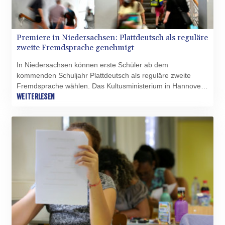
Premiere in Niedersachsen: Plattdeutsch als reguläre
zweite Fremdsprache genehmigt
In Niedersachsen können erste Schüler ab dem
kommenden Schuljahr Plattdeutsch als reguläre zweite
Fremdsprache wählen. Das Kultusministerium in Hannover
erteilte der Oberschule im ostfriesischen Uplengen nach
WEITERLESEN
Angaben vom Donnerstag die Genehmigung,
Niederdeutsch als Unterrichtsfach anzubieten. "Heute
schreiben wir ein neues Kapitel für unsere Sprachenvielfalt
in Niedersachsen", erklärte Kultusministerin Julia Willie
Hamburg (Grüne) dazu.