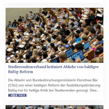
am Montag in Berlin veröffentlichten gemeinsamen
Memorandum vom Dachverband der
Betriebskrankenkassen (BKK), dem Deutschen Pflegerat,
der Bundesschülerkonferenz und dem Bundeselternrat.
Studierendenverband kritisiert Abkehr von baldiger
Bafög-Reform
Die Abkehr von Bundesforschungsministerin Dorothee Bär
(CSU) von einer baldigen Reform der Ausbildungsförderung
Bafög hat für heftige Kritik bei Studierenden gesorgt. Dies
sei eine "Frechheit" gegenüber drei Millionen Studierenden
WEITERLESEN
und noch mehr gegenüber Studieninteressierten, teilte der
Studierendenverband Freier Zusammenschluss von