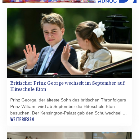
sogar bei nur 28,7 Prozent.
Britischer Prinz George wechselt im September auf
Eliteschule Eton
Prinz George, der älteste Sohn des britischen Thronfolgers
Prinz William, wird ab September die Eliteschule Eton
besuchen. Der Kensington-Palast gab den Schulwechsel am
Dienstag bekannt. Der zwölfjährige George folgt damit
WEITERLESEN
seinem Vater William und seinem Onkel Harry, die ebenfalls
in Eton zur Schule gingen. Unklar ist bisher, ob George auch