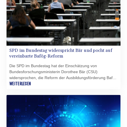
SPD im Bundestag widerspricht Bär und pocht auf
vereinbarte Bafög-Reform
Die SPD im Bundestag hat der Einschätzung von
Bundesforschungsministerin Dorothee Bär (CSU)
widersprochen, die Reform der Ausbildungsförderung Bafög
sei nicht mehr schnell umsetzbar. Die SPD-Fraktion stehe
WEITERLESEN
"geschlossen" zur Umsetzung der Koalitionsvereinbarung
zur Bafög-Reform, erklärte die stellvertretende Vorsitzende
der SPD-Bundestagsfraktion, Wiebke Esdar, am Sonntag.
Bärs Äußerungen seien damit "schlicht falsch und nicht
zutreffend".