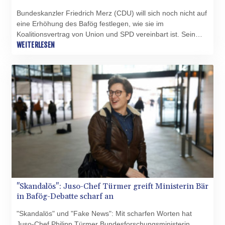
Bundeskanzler Friedrich Merz (CDU) will sich noch nicht auf
eine Erhöhung des Bafög festlegen, wie sie im
Koalitionsvertrag von Union und SPD vereinbart ist. Sein
Sprecher Stefan Kornelius wies am Montag in Berlin darauf
WEITERLESEN
hin, dass alle Vereinbarungen im Koalitionsvertrag "unter
Finanzierungsvorbehalt" stünden. "Das ist ein
Finanzierungsvorbehalt, den die Koalition insgesamt
ausgesprochen hat, weil das Budget auch von allen
Koalitionsteilen getragen werden muss", fügte er hinzu.
"Skandalös": Juso-Chef Türmer greift Ministerin Bär
in Bafög-Debatte scharf an
"Skandalös" und "Fake News": Mit scharfen Worten hat
Juso-Chef Philipp Türmer Bundesforschungsministerin