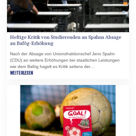
Heftige Kritik von Studierenden an Spahns Absage
an Bafög-Erhöhung
Nach der Absage von Unionsfraktionschef Jens Spahn
(CDU) an weitere Erhöhungen bei staatlichen Leistungen
wie dem Bafög hagelt es Kritik seitens der
Studierendenvertretungen. Diese Abfuhr komme den
WEITERLESEN
Studierenden angesichts hoher Mieten und
Lebenshaltungskosten "wie ein Schlag ins Gesicht vor",
erklärte der Bundesverband Liberaler Hochschulgruppen
am Sonntag. Studierende dienten im Haushaltsstreit "als
Verhandlungsobjekt", lautete die Kritik.