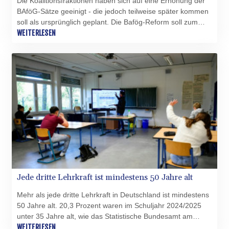
Die Koalitionsfraktionen haben sich auf eine Erhöhung der
PHP 70.051904
BAföG-Sätze geeinigt - die jedoch teilweise später kommen
PKR 319.84077
soll als ursprünglich geplant. Die Bafög-Reform soll zum
PLN 4.303407
Sommersemester 2027 in Kraft treten, wie die Fraktionen
WEITERLESEN
PYG 6852.83835
von Union und SPD am Donnerstag in Berlin mitteilten.
QAR 4.211344
RON 5.255707
RSD 117.398041
RUB 95.645946
RWF 1692.396524
SAR 4.327188
SBD 9.29748
SCR 16.61684
SDG 691.979475
SEK 10.964174
SGD 1.479029
Jede dritte Lehrkraft ist mindestens 50 Jahre alt
SLE 28.346301
SOS 658.43149
Mehr als jede dritte Lehrkraft in Deutschland ist mindestens
SRD 43.635078
50 Jahre alt. 20,3 Prozent waren im Schuljahr 2024/2025
STD 23851.110525
unter 35 Jahre alt, wie das Statistische Bundesamt am
STN 24.456597
Mittwoch in Wiesbaden mitteilte. Bei der Altersstruktur gibt
WEITERLESEN