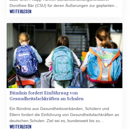
Dorothee Bär (CSU) für deren Äußerungen zur geplanten
Bafög-Reform kritisiert. Er kenne "keine einzige Person" in
WEITERLESEN
der SPD, die nicht mit voller Überzeugung hinter der Reform
stehe, sagte Türmer am Montagmorgen im
Deutschlandfunk. Die Ministerin "redet hier Unsinn".
Bündnis fordert Einführung von
Gesundheitsfachkräften an Schulen
Ein Bündnis aus Gesundheitsverbänden, Schülern und
Eltern fordert die Einführung von Gesundheitsfachkräften an
deutschen Schulen. Ziel sei es, bundesweit bis zu
zehntausend solcher Stellen zu schaffen, hieß es in einem
WEITERLESEN