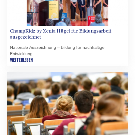
MOP 9.308979
MRU 46.227284
MUR 54.091068
MVR 17.814877
MWK 2000.462131
ChampKidz by Xenia Hügel für Bildungsarbeit
MXN 19.827749
ausgezeichnet
MYR 4.717706
MZN 73.617371
Nationale Auszeichnung – Bildung für nachhaltige
Entwicklung
NAD 18.828873
WEITERLESEN
NGN 1570.51294
NIO 42.394946
NOK 10.986524
NPR 175.42192
NZD 1.963847
OMR 0.443071
PAB 1.15205
PEN 3.894206
PGK 5.089989
PHP 70.051904
PKR 319.84077
PLN 4.303407