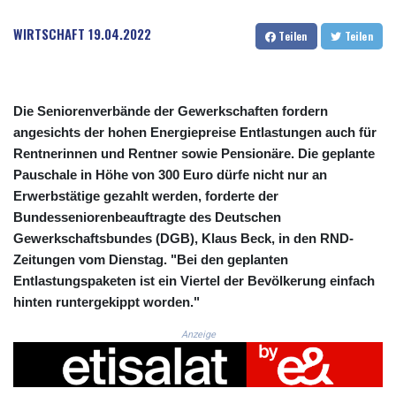
CRC 524.003635
CUC 1.152259
WIRTSCHAFT
19.04.2022
Teilen
Teilen
CUP 30.534865
CVE 110.789694
CZK 24.243646
DJF 204.779294
Die Seniorenverbände der Gewerkschaften fordern
DKK 7.474936
angesichts der hohen Energiepreise Entlastungen auch für
DOP 67.163917
Rentnerinnen und Rentner sowie Pensionäre. Die geplante
DZD 153.33232
Pauschale in Höhe von 300 Euro dürfe nicht nur an
EGP 57.257824
Erwerbstätige gezahlt werden, forderte der
ERN 17.283886
Bundesseniorenbeauftragte des Deutschen
ETB 185.933939
FJD 2.552144
Gewerkschaftsbundes (DGB), Klaus Beck, in den RND-
FKP 0.85592
Zeitungen vom Dienstag. "Bei den geplanten
GBP 0.856301
Entlastungspaketen ist ein Viertel der Bevölkerung einfach
GEL 3.013175
hinten runtergekippt worden."
GGP 0.85592
GHS 13.521816
Anzeige
GIP 0.85592
GMD 85.266887
GNF 10116.834102