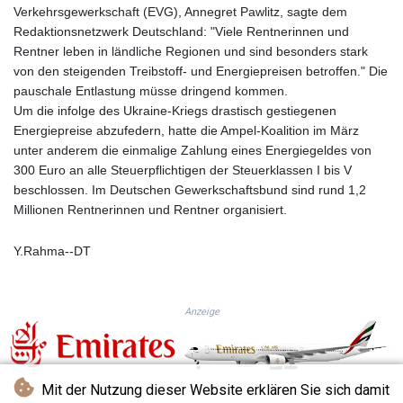
KGS 100.76524
Verkehrsgewerkschaft (EVG), Annegret Pawlitz, sagte dem
KHR 4670.680341
Redaktionsnetzwerk Deutschland: "Viele Rentnerinnen und
KMF 492.015232
Rentner leben in ländliche Regionen und sind besonders stark
KRW 1639.987341
von den steigenden Treibstoff- und Energiepreisen betroffen." Die
KWD 0.35682
pauschale Entlastung müsse dringend kommen.
KYD 0.960029
Um die infolge des Ukraine-Kriegs drastisch gestiegenen
KZT 539.828682
Energiepreise abzufedern, hatte die Ampel-Koalition im März
LAK 26043.936302
unter anderem die einmalige Zahlung eines Energiegeldes von
LBP
300 Euro an alle Steuerpflichtigen der Steuerklassen I bis V
103184.797064
beschlossen. Im Deutschen Gewerkschaftsbund sind rund 1,2
LKR 386.957729
Millionen Rentnerinnen und Rentner organisiert.
LRD 209.279064
LSL 18.827806
Y.Rahma--DT
LTL 3.402321
LVL 0.69699
LYD 7.340045
Anzeige
MAD 10.750001
MDL 20.044018
MGA 4952.861796
MKD 61.416684
Mit der Nutzung dieser Website erklären Sie sich damit