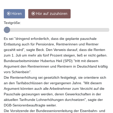
GTQ 8.789821
GYD 241.004293
Hören
Hör auf zuzuhören
HKD 9.038838
HNL 30.876033
Textgröße:
HRK 7.53416
HTG 150.622097
HUF 365.116225
Es sei "dringend erforderlich, dass die geplante pauschale
IDR 20639.263954
Entlastung auch für Pensionäre, Rentnerinnen und Rentner
ILS 3.465652
gezahlt wird", sagte Beck. Den Verweis darauf, dass die Renten
IMP 0.85592
zum 1. Juli um mehr als fünf Prozent steigen, ließ er nicht gelten.
INR 109.826937
Bundesarbeitsminister Hubertus Heil (SPD) "tritt mit diesem
IQD 1510.035474
Argument den Rentnerinnen und Rentnern in Deutschland kräftig
IRR
vors Schienbein".
1584183.343658
Die Rentenerhöhung sei gesetzlich festgelegt, sie orientiere sich
ISK 142.412461
an den Tarifabschlüssen der vergangenen Jahre. "Mit diesem
JEP 0.85592
Argument könnten auch alle Arbeitnehmer zum Verzicht auf die
JMD 182.603882
Pauschale gezwungen werden, deren Gewerkschaften in der
JOD 0.816933
aktuellen Tarifrunde Lohnerhöhungen durchsetzen", sagte der
JPY 182.568546
DGB-Seniorenbeauftragte weiter.
KES 149.07919
Die Vorsitzende der Bundesseniorenleitung der Eisenbahn- und