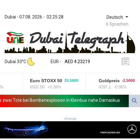
Dubai
 - 
07.08. 2026
 - 
02:25:28
Deutsch
6 Sprachen
ZWL 371.026941
AED 4.23219
Dubai 33°C
EUR
 - 
AED 4.23219
AFN 75.487156
ALL 93.078267
Euro STOXX 50
Goldpreis
25.5800
-2.5000
AMD 422.01525
6502.56
+0.39%
4297.1
-0.06%
AOA 1057.77368
ARS 1728.100843
ei Tote bei Bombenexplosion in Kleinbus nahe Damaskus
Real Madr
AUD 1.638766
AWG 2.074066
AZN 1.960789
Anzeige
BAM 1.952207
BBD 2.320219
BDT 142.597521