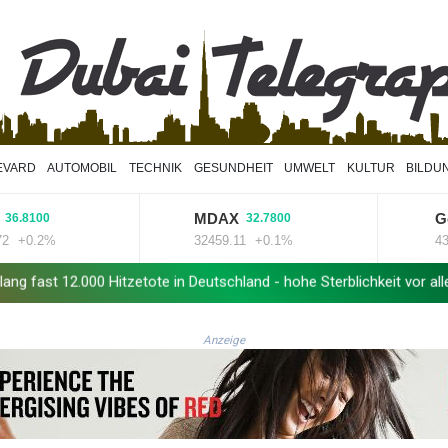
EVARD
AUTOMOBIL
TECHNIK
GESUNDHEIT
UMWELT
KULTUR
BILDU
MDAX
Goldpr
00
32.7800
.2%
32459.11
+0.1%
4320.7
0 Hitzetote in Deutschland - hohe Sterblichkeit vor allem im Juni
Anzeige