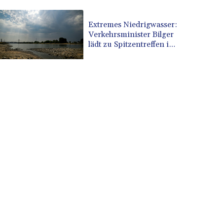
CUP 30.603652
CVE 110.186265
Extremes Niedrigwasser:
Verkehrsminister Bilger
CZK 24.201154
lädt zu Spitzentreffen in
DJF 205.338828
Bonn
DKK 7.47541
DOP 67.250199
DZD 153.530983
EGP 57.54318
ERN 17.322822
ETB 186.117873
FJD 2.553963
FKP 0.857848
GBP 0.857774
GEL 3.019946
GGP 0.857848
GHS 13.520339
GIP 0.857848
GMD 84.878181