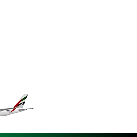
KES 149.439303
KGS 100.991685
KHR 4673.518854
KMF 493.12343
KRW 1638.640772
KWD 0.357023
KYD 0.961017
KZT 541.135669
LAK 26067.486096
LBP 103263.512096
LKR 386.906578
LRD 208.141271
LSL 18.917964
LTL 3.409986
LVL 0.69856
LYD 7.339597
MAD 10.74762
MDL 20.03577
MGA 4908.365176