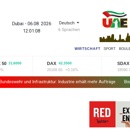
Deutsch
Dubai
-
06.08. 2026
6 Sprachen
12:01:09
WIRTSCHAFT
SPORT
BOUL
DAX
SDAX
1.6000
42.3500
36.81
26168.65
+0.16%
18590.72
+0
 Infrastruktur: Industrie erhält mehr Aufträge
Bislang fast 12.00