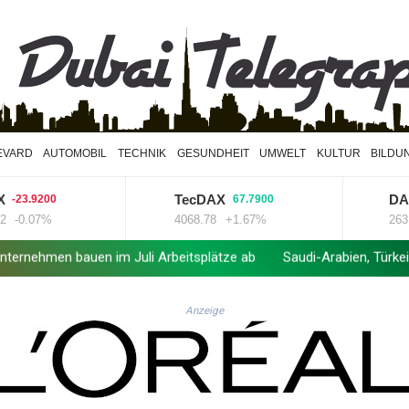
EVARD
AUTOMOBIL
TECHNIK
GESUNDHEIT
UMWELT
KULTUR
BILDU
TecDAX
DAX
9200
67.7900
179
07%
4068.78
+1.67%
26319.45
en im Juli Arbeitsplätze ab
Saudi-Arabien, Türkei und Pakistan
Anzeige