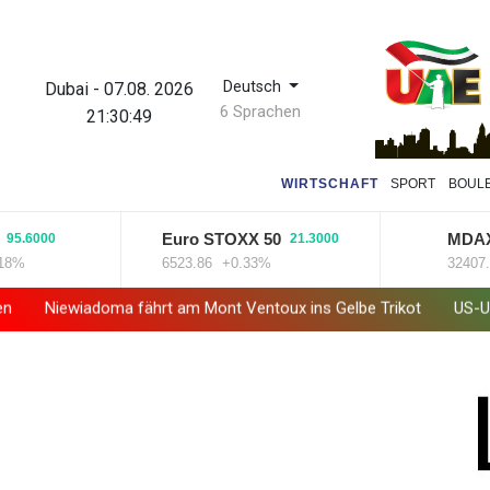
Deutsch
Dubai
-
07.08. 2026
6 Sprachen
21:30:50
WIRTSCHAFT
SPORT
BOUL
Euro STOXX 50
MDAX
000
21.3000
-23.
6523.86
+0.33%
32407.2
-0.
ma fährt am Mont Ventoux ins Gelbe Trikot
US-Unternehmen bau