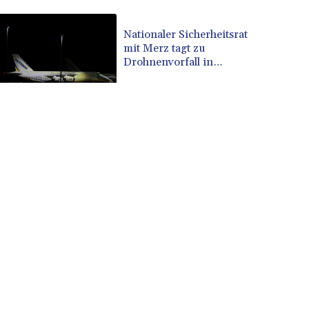
CUP 30.620962
CVE 110.52354
Nationaler Sicherheitsrat
mit Merz tagt zu
CZK 24.260063
Drohnenvorfall in
DJF 205.745052
Leipzig
DKK 7.475778
DOP 67.445728
DZD 153.610645
EGP 57.528581
ERN 17.33262
ETB 186.48005
FJD 2.554253
FKP 0.858821
GBP 0.856712
GEL 3.021621
GGP 0.858821
GHS 13.558658
GIP 0.858821
GMD 85.507793