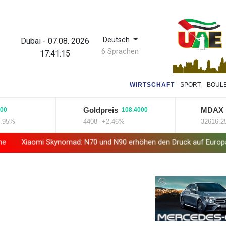
Deutsch
Dubai
-
07.08. 2026
6 Sprachen
17:41:16
WIRTSCHAFT
SPORT
BOUL
Goldpreis
MDAX
108.4000
185.1
4408
+2.46%
32616.25
+0.
kynomad: N70 und N90 erhöhen den Druck auf Europas SUV-Markt