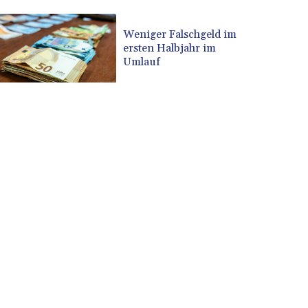
Rekordstand bei
CUP 30.568357
Exporten
CVE 110.333668
Weniger Falschgeld im
ersten Halbjahr im
CZK 24.263276
Umlauf
DJF 205.391597
DKK 7.475497
DOP 67.329861
DZD 153.461287
EGP 57.417408
ERN 17.302844
ETB 186.159691
FJD 2.553842
FKP 0.857346
GBP 0.857708
GEL 3.016476
GGP 0.857346
GHS 13.535365
GIP 0.857346
GMD 85.360325