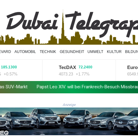
EVARD
AUTOMOBIL
TECHNIK
GESUNDHEIT
UMWELT
KULTUR
BILDU
TecDAX
Euro STO
300
72.2400
57%
4073.23
+1.77%
6549.97
+0
Papst Leo XIV. will bei Frankreich-Besuch Missbrauchsopfer treff
Anzeige