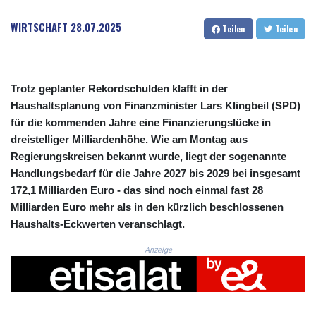
CRC 523.993489
CUC 1.156136
WIRTSCHAFT
28.07.2025
Teilen
Teilen
CUP 30.637594
CVE 110.26363
CZK 24.258158
DJF 205.267449
Trotz geplanter Rekordschulden klafft in der
DKK 7.477932
Haushaltsplanung von Finanzminister Lars Klingbeil (SPD)
DOP 67.289164
für die kommenden Jahre eine Finanzierungslücke in
DZD 152.967099
dreistelliger Milliardenhöhe. Wie am Montag aus
EGP 57.380687
Regierungskreisen bekannt wurde, liegt der sogenannte
ERN 17.342035
Handlungsbedarf für die Jahre 2027 bis 2029 bei insgesamt
ETB 186.049588
FJD 2.553384
172,1 Milliarden Euro - das sind noch einmal fast 28
FKP 0.857252
Milliarden Euro mehr als in den kürzlich beschlossenen
GBP 0.858527
Haushalts-Eckwerten veranschlagt.
GEL 3.017966
Anzeige
GGP 0.857252
GHS 13.526832
GIP 0.857252
GMD 84.980421
GNF 10123.874202