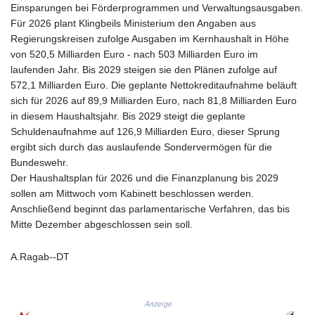
KGS 101.104505
Einsparungen bei Förderprogrammen und Verwaltungsausgaben.
KHR 4681.941823
Für 2026 plant Klingbeils Ministerium den Angaben aus
KMF 492.514185
Regierungskreisen zufolge Ausgaben im Kernhaushalt in Höhe
KRW 1627.677557
von 520,5 Milliarden Euro - nach 503 Milliarden Euro im
KWD 0.356853
laufenden Jahr. Bis 2029 steigen sie den Plänen zufolge auf
KYD 0.960588
572,1 Milliarden Euro. Die geplante Nettokreditaufnahme beläuft
KZT 540.233287
sich für 2026 auf 89,9 Milliarden Euro, nach 81,8 Milliarden Euro
LAK 26025.676609
in diesem Haushaltsjahr. Bis 2029 steigt die geplante
LBP
Schuldenaufnahme auf 126,9 Milliarden Euro, dieser Sprung
103223.017367
ergibt sich durch das auslaufende Sondervermögen für die
LKR 386.635196
Bundeswehr.
LRD 208.057415
Der Haushaltsplan für 2026 und die Finanzplanung bis 2029
LSL 18.726567
sollen am Mittwoch vom Kabinett beschlossen werden.
LTL 3.413768
Anschließend beginnt das parlamentarische Verfahren, das bis
LVL 0.699335
Mitte Dezember abgeschlossen sein soll.
LYD 7.331909
MAD 10.743067
A.Ragab--DT
MDL 20.044751
MGA 4918.938878
MKD 61.524236
Anzeige