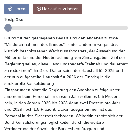
GTQ 8.794891
Hören
Hör auf zuzuhören
GYD 241.157003
HKD 9.067746
Textgröße:
HNL 30.895616
HRK 7.536622
HTG 150.718127
Grund für den gestiegenen Bedarf sind den Angaben zufolge
HUF 363.096405
"Mindereinnahmen des Bundes" - unter anderem wegen des
IDR 20580.370421
kürzlich beschlossenen Wachstumsboosters, der Ausweitung der
ILS 3.468234
Mütterrente und der Neuberechnung von Zinsausgaben. Ziel der
IMP 0.857252
Regierung sei es, diese Handlungsbedarfe "zeitnah und dauerhaft
INR 110.076256
zu reduzieren", hieß es. Daher seien der Haushalt für 2025 und
IQD 1509.981237
der nun aufgestellte Haushalt für 2026 der Einstieg in die
IRR
strukturelle Konsolidierung.
1590322.371805
Einsparungen plant die Regierung den Angaben zufolge unter
ISK 142.598215
anderem beim Personal: In diesem Jahr sollen es 0,5 Prozent
JEP 0.857252
sein, in den Jahren 2026 bis 2028 dann zwei Prozent pro Jahr
JMD 183.057725
und 2029 noch 1,5 Prozent. Davon ausgenommen ist das
JOD 0.819746
Personal in den Sicherheitsbehörden. Weiterhin erhofft sich der
JPY 182.445186
Bund Konsolidierungsmöglichkeiten durch die weitere
KES 149.158147
Verringerung der Anzahl der Bundesbeauftragten und