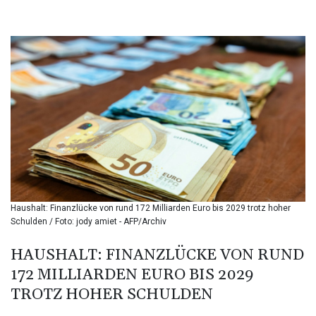
BHD 0.434695
BIF 3451.157116
BMD 1.156136
BND 1.477082
BOB 13.69983
BRL 5.876989
BSD 1.152686
BTN 109.688637
BWP 15.558807
BYN 3.432357
BYR 22660.258427
BZD 2.318271
CAD 1.61333
Haushalt: Finanzlücke von rund 172 Milliarden Euro bis 2029 trotz hoher
CDF 2615.761404
Schulden / Foto: jody amiet - AFP/Archiv
CHF 0.93588
CLF 0.026829
HAUSHALT: FINANZLÜCKE VON RUND
CLP 1055.916879
172 MILLIARDEN EURO BIS 2029
CNY 7.801146
CNH 7.796152
TROTZ HOHER SCHULDEN
COP 3633.55485