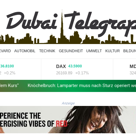
EVARD
AUTOMOBIL
TECHNIK
GESUNDHEIT
UMWELT
KULTUR
BILDU
DAX
MDAX
0
43.5900
3
2%
26169.89
+0.17%
32459.11
öchelbruch: Lamparter muss nach Sturz operiert werden
Passag
Anzeige