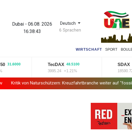
Deutsch
Dubai
-
06.08. 2026
6 Sprachen
16:38:44
WIRTSCHAFT
SPORT
BOUL
TecDAX
SDAX
.6000
48.5100
36.810
3995.24
+1.21%
18590.72
+0.
 Naturschützern: Kreuzfahrtbranche weiter auf "fossilem Kurs"
Kn