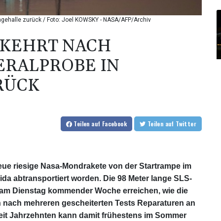
gehalle zurück / Foto: Joel KOWSKY - NASA/AFP/Archiv
KEHRT NACH
ERALPROBE IN
RÜCK
Teilen
auf Facebook
Teilen
auf Twitter
neue riesige Nasa-Mondrakete von der Startrampe im
a abtransportiert worden. Die 98 Meter lange SLS-
e am Dienstag kommender Woche erreichen, wie die
en nach mehreren gescheiterten Tests Reparaturen an
eit Jahrzehnten kann damit frühestens im Sommer