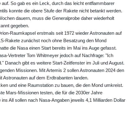
 auf. So gab es ein Leck, durch das leicht entflammbarer
ntils konnte die obere Stufe der Rakete nicht betankt werden.
Wochen dauern, muss die Generalprobe daher wiederholt
kannt gegeben.
Orion-Raumkapsel erstmals seit 1972 wieder Astronauten auf
e SLS-Rakete zunächst noch ohne Besatzung den Mond
te die Nasa einen Start bereits im Mai ins Auge gefasst.
asa-Vertreter Tom Whitmeyer jedoch auf Nachfrage: "Ich
" Danach gibt es weitere Start-Zeitfenster im Juli und August.
lgenden Missionen. Mit Artemis 2 sollen Astronauten 2024 den
it Astronauten auf dem Erdtrabanten landen.
cken und eine Raumstation zu bauen, die den Mond umkreist.
ste Mars-Missionen testen, die für die 2030er Jahre
ins All sollen nach Nasa-Angaben jeweils 4,1 Milliarden Dollar