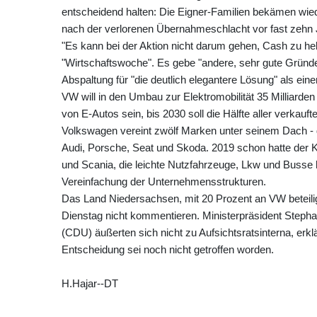
entscheidend halten: Die Eigner-Familien bekämen wied
nach der verlorenen Übernahmeschlacht vor fast zeh
"Es kann bei der Aktion nicht darum gehen, Cash zu he
"Wirtschaftswoche". Es gebe "andere, sehr gute Gründe 
Abspaltung für "die deutlich elegantere Lösung" als ei
VW will in den Umbau zur Elektromobilität 35 Milliarden
von E-Autos sein, bis 2030 soll die Hälfte aller verkauft
Volkswagen vereint zwölf Marken unter seinem Dach 
Audi, Porsche, Seat und Skoda. 2019 schon hatte der 
und Scania, die leichte Nutzfahrzeuge, Lkw und Busse h
Vereinfachung der Unternehmensstrukturen.
Das Land Niedersachsen, mit 20 Prozent an VW beteil
Dienstag nicht kommentieren. Ministerpräsident Steph
(CDU) äußerten sich nicht zu Aufsichtsratsinterna, erkl
Entscheidung sei noch nicht getroffen worden.
H.Hajar--DT