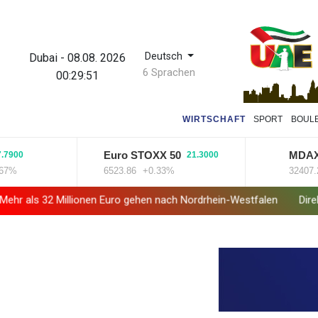
Deutsch
Dubai
-
08.08. 2026
6 Sprachen
00:29:52
WIRTSCHAFT
SPORT
BOUL
Euro STOXX 50
MDAX
21.3000
-23.
6523.86
+0.33%
32407.2
-0.0
llionen Euro gehen nach Nordrhein-Westfalen
Direkt-ICE Berlin-