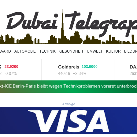
EVARD
AUTOMOBIL
TECHNIK
GESUNDHEIT
UMWELT
KULTUR
BILDU
Goldpreis
DAX
9200
103.0000
179.
7%
4402.6
+2.34%
26319.45
Paris bleibt wegen Technikproblemen vorerst unterbrochen
US-Ber
Anzeige