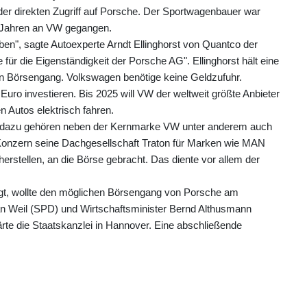
er direkten Zugriff auf Porsche. Der Sportwagenbauer war
n Jahren an VW gegangen.
ben", sagte Autoexperte Arndt Ellinghorst von Quantco der
für die Eigenständigkeit der Porsche AG". Ellinghorst hält eine
nen Börsengang. Volkswagen benötige keine Geldzufuhr.
 Euro investieren. Bis 2025 will VW der weltweit größte Anbieter
en Autos elektrisch fahren.
- dazu gehören neben der Kernmarke VW unter anderem auch
Konzern seine Dachgesellschaft Traton für Marken wie MAN
erstellen, an die Börse gebracht. Das diente vor allem der
igt, wollte den möglichen Börsengang von Porsche am
an Weil (SPD) und Wirtschaftsminister Bernd Althusmann
ärte die Staatskanzlei in Hannover. Eine abschließende