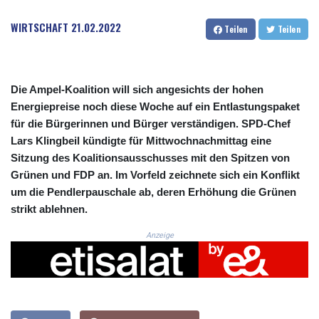
CRC 525.120121
CUC 1.152209
WIRTSCHAFT
21.02.2022
Teilen
Teilen
CUP 30.533527
CVE 110.287357
CZK 24.243908
DJF 205.567023
Die Ampel-Koalition will sich angesichts der hohen
DKK 7.475736
Energiepreise noch diese Woche auf ein Entlastungspaket
DOP 67.265387
für die Bürgerinnen und Bürger verständigen. SPD-Chef
DZD 153.102878
Lars Klingbeil kündigte für Mittwochnachmittag eine
EGP 57.247371
Sitzung des Koalitionsausschusses mit den Spitzen von
ERN 17.283128
Grünen und FDP an. Im Vorfeld zeichnete sich ein Konflikt
ETB 186.320421
FJD 2.552604
um die Pendlerpauschale ab, deren Erhöhung die Grünen
FKP 0.856369
strikt ablehnen.
GBP 0.856512
Anzeige
GEL 3.013019
GGP 0.856369
GHS 13.568751
GIP 0.856369
GMD 85.263702
GNF 10137.703095