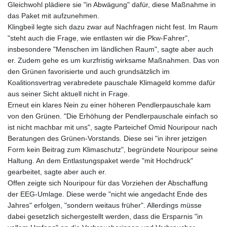
Gleichwohl plädiere sie "in Abwägung" dafür, diese Maßnahme in
KGS 100.760472
das Paket mit aufzunehmen.
KHR 4683.238048
Klingbeil legte sich dazu zwar auf Nachfragen nicht fest. Im Raum
KMF 491.993323
"steht auch die Frage, wie entlasten wir die Pkw-Fahrer",
KRW 1637.219545
insbesondere "Menschen im ländlichen Raum", sagte aber auch
KWD 0.356067
er. Zudem gehe es um kurzfristig wirksame Maßnahmen. Das von
KYD 0.96202
den Grünen favorisierte und auch grundsätzlich im
KZT 540.94374
Koalitionsvertrag verabredete pauschale Klimageld komme dafür
LAK 26082.966454
aus seiner Sicht aktuell nicht in Frage.
LBP
Erneut ein klares Nein zu einer höheren Pendlerpauschale kam
103373.346556
von den Grünen. "Die Erhöhung der Pendlerpauschale einfach so
LKR 387.758699
ist nicht machbar mit uns", sagte Parteichef Omid Nouripour nach
LRD 208.366759
Beratungen des Grünen-Vorstands. Diese sei "in ihrer jetzigen
LSL 18.828807
Form kein Beitrag zum Klimaschutz", begründete Nouripour seine
LTL 3.402172
Haltung. An dem Entlastungspaket werde "mit Hochdruck"
LVL 0.696959
gearbeitet, sagte aber auch er.
LYD 7.358683
Offen zeigte sich Nouripour für das Vorziehen der Abschaffung
MAD 10.770417
der EEG-Umlage. Diese werde "nicht wie angedacht Ende des
MDL 20.085595
Jahres" erfolgen, "sondern weitaus früher". Allerdings müsse
MGA 4963.135313
dabei gesetzlich sichergestellt werden, dass die Ersparnis "in
MKD 61.539077