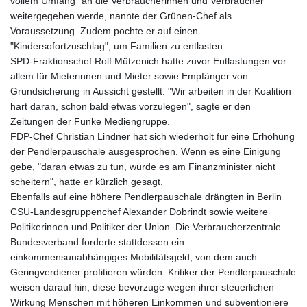
vollem Umfang" an die Verbraucherinnen und Verbraucher
MMK 2419.122624
weitergegeben werde, nannte der Grünen-Chef als
MNT 4143.388184
Voraussetzung. Zudem pochte er auf einen
MOP 9.327593
"Kindersofortzuschlag", um Familien zu entlasten.
MRU 46.278586
SPD-Fraktionschef Rolf Mützenich hatte zuvor Entlastungen vor
MUR 54.234774
allem für Mieterinnen und Mieter sowie Empfänger von
MVR 17.813278
Grundsicherung in Aussicht gestellt. "Wir arbeiten in der Koalition
MWK 2001.657877
hart daran, schon bald etwas vorzulegen", sagte er den
MXN 19.815707
Zeitungen der Funke Mediengruppe.
MYR 4.711847
FDP-Chef Christian Lindner hat sich wiederholt für eine Erhöhung
MZN 73.643798
der Pendlerpauschale ausgesprochen. Wenn es eine Einigung
NAD 18.828807
gebe, "daran etwas zu tun, würde es am Finanzminister nicht
NGN 1572.383836
scheitern", hatte er kürzlich gesagt.
NIO 42.477873
Ebenfalls auf eine höhere Pendlerpauschale drängten in Berlin
NOK 10.994271
CSU-Landesgruppenchef Alexander Dobrindt sowie weitere
NPR 175.774208
Politikerinnen und Politiker der Union. Die Verbraucherzentrale
NZD 1.965005
Bundesverband forderte stattdessen ein
OMR 0.443012
einkommensunabhängiges Mobilitätsgeld, von dem auch
PAB 1.154359
Geringverdiener profitieren würden. Kritiker der Pendlerpauschale
PEN 3.901993
weisen darauf hin, diese bevorzuge wegen ihrer steuerlichen
PGK 5.100167
Wirkung Menschen mit höheren Einkommen und subventioniere
PHP 70.186213