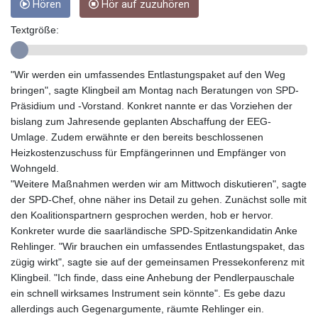
Hören
Hör auf zuzuhören
GTQ 8.808015
GYD 241.504196
Textgröße:
HKD 9.039024
HNL 30.940078
"Wir werden ein umfassendes Entlastungspaket auf den Weg
HRK 7.533599
bringen", sagte Klingbeil am Montag nach Beratungen von SPD-
HTG 150.927975
Präsidium und -Vorstand. Konkret nannte er das Vorziehen der
HUF 365.333043
bislang zum Jahresende geplanten Abschaffung der EEG-
IDR 20624.533343
Umlage. Zudem erwähnte er den bereits beschlossenen
ILS 3.472762
Heizkostenzuschuss für Empfängerinnen und Empfänger von
IMP 0.856369
Wohngeld.
INR 109.715086
"Weitere Maßnahmen werden wir am Mittwoch diskutieren", sagte
IQD 1512.239361
der SPD-Chef, ohne näher ins Detail zu gehen. Zunächst solle mit
IRR
den Koalitionspartnern gesprochen werden, hob er hervor.
1584113.947438
Konkreter wurde die saarländische SPD-Spitzenkandidatin Anke
ISK 142.468329
Rehlinger. "Wir brauchen ein umfassendes Entlastungspaket, das
JEP 0.856369
zügig wirkt", sagte sie auf der gemeinsamen Pressekonferenz mit
JMD 182.981857
Klingbeil. "Ich finde, dass eine Anhebung der Pendlerpauschale
JOD 0.816908
ein schnell wirksames Instrument sein könnte". Es gebe dazu
JPY 182.455111
allerdings auch Gegenargumente, räumte Rehlinger ein.
KES 149.049537