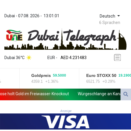
Dubai
 - 
07.08. 2026
 - 
13:01:01
Deutsch
6 Sprachen
ZWL 371.010688
AED 4.231483
Dubai 36°C
EUR
 - 
AED 4.231483
AFN 75.467656
ALL 93.271336
Goldpreis
Euro STOXX 50
59.5000
19.1900
AMD 422.196577
4359.1
+1.36%
6521.75
+0.29%
AOA 1057.72755
ARS 1728.022837
lt Gold im Freiwasser-Knockout
Würgeschlange an Kanalufer in Sc
AUD 1.6396
AWG 2.073975
AZN 1.938486
Anzeige
BAM 1.956247
BBD 2.325032
BDT 142.892687