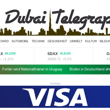
EVARD
AUTOMOBIL
TECHNIK
GESUNDHEIT
UMWELT
KULTUR
BILDU
SDAX
Goldpr
.2200
36.8100
.21%
18590.72
+0.2%
4320.7
d Nationaltrainer in Uruguay
Böden in Deutschland ähnlich trocke
Anzeige