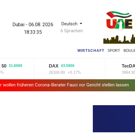
Deutsch
Dubai
-
06.08. 2026
6 Sprachen
18:33:36
WIRTSCHAFT
SPORT
BOUL
DAX
TecDAX
31.6000
43.5900
48
26169.89
+0.17%
3994.95
+1
heren Corona-Berater Fauci vor Gericht stellen lassen
Forlán wir