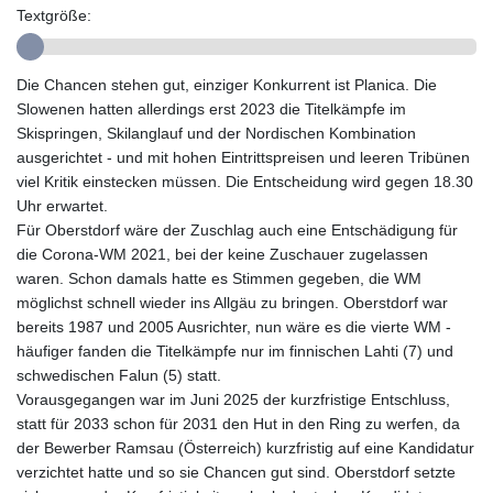
Textgröße:
GTQ 8.820142
GYD 241.849406
HKD 9.067746
Die Chancen stehen gut, einziger Konkurrent ist Planica. Die
HNL 31.077375
Slowenen hatten allerdings erst 2023 die Titelkämpfe im
HRK 7.536622
Skispringen, Skilanglauf und der Nordischen Kombination
HTG 151.150865
ausgerichtet - und mit hohen Eintrittspreisen und leeren Tribünen
HUF 363.096405
viel Kritik einstecken müssen. Die Entscheidung wird gegen 18.30
IDR 20580.370421
Uhr erwartet.
ILS 3.468234
Für Oberstdorf wäre der Zuschlag auch eine Entschädigung für
IMP 0.859288
die Corona-WM 2021, bei der keine Zuschauer zugelassen
INR 109.992259
waren. Schon damals hatte es Stimmen gegeben, die WM
IQD 1515.115748
möglichst schnell wieder ins Allgäu zu bringen. Oberstdorf war
IRR
bereits 1987 und 2005 Ausrichter, nun wäre es die vierte WM -
1590322.371805
häufiger fanden die Titelkämpfe nur im finnischen Lahti (7) und
ISK 142.598215
schwedischen Falun (5) statt.
JEP 0.859288
Vorausgegangen war im Juni 2025 der kurzfristige Entschluss,
JMD 183.583315
statt für 2033 schon für 2031 den Hut in den Ring zu werfen, da
JOD 0.819746
der Bewerber Ramsau (Österreich) kurzfristig auf eine Kandidatur
JPY 182.445186
verzichtet hatte und so sie Chancen gut sind. Oberstdorf setzte
KES 148.887592