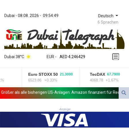
Dubai
 - 
08.08. 2026
 - 
09:54:49
Deutsch
6 Sprachen
ZWL 372.275202
AED 4.246429
Dubai 38°C
EUR
 - 
AED 4.246429
AFN 76.887634
ALL 93.189144
Euro STOXX 50
TecDAX
21.3000
67.7900
AMD 423.342651
%
6523.86
+0.33%
4068.78
+1.67%
AOA 1060.176801
ARS 1724.882575
ßer als alle bisherigen US-Anlagen: Amazon finanziert für Rechenzentr
AUD 1.635501
AWG 2.082489
AZN 1.97002
Anzeige
BAM 1.961391
BBD 2.328337
BDT 143.102254