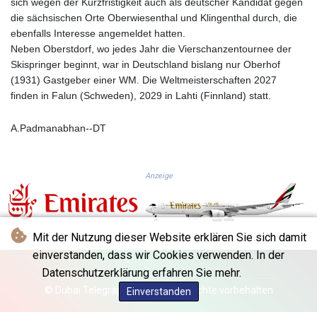
sich wegen der Kurzfristigkeit auch als deutscher Kandidat gegen
KGS 101.104505
die sächsischen Orte Oberwiesenthal und Klingenthal durch, die
KHR 4685.244046
ebenfalls Interesse angemeldet hatten.
KMF 492.514185
Neben Oberstdorf, wo jedes Jahr die Vierschanzentournee der
KRW 1627.712241
Skispringer beginnt, war in Deutschland bislang nur Oberhof
KWD 0.356853
(1931) Gastgeber einer WM. Die Weltmeisterschaften 2027
KYD 0.963346
finden in Falun (Schweden), 2029 in Lahti (Finnland) statt.
KZT 541.784389
LAK 26108.437325
A.Padmanabhan--DT
LBP
103531.946431
LKR 387.745291
Anzeige
LRD 209.896866
LSL 18.648909
LTL 3.413768
LVL 0.699335
Mit der Nutzung dieser Website erklären Sie sich damit
LYD 7.358849
einverstanden, dass wir Cookies verwenden. In der
MAD 10.757887
Datenschutzerklärung erfahren Sie mehr.
MDL 20.102303
MGA 4982.944983
© Dubai Telegraph - 2026 - Alle Rechte vorbehalten
Einverstanden
MKD 61.70777