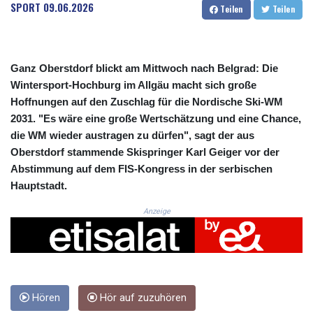
CRC 525.509359
SPORT
09.06.2026
Teilen
Teilen
CUC 1.156136
CUP 30.637594
CVE 110.646682
CZK 24.258158
Ganz Oberstdorf blickt am Mittwoch nach Belgrad: Die
DJF 205.46888
Wintersport-Hochburg im Allgäu macht sich große
DKK 7.477932
Hoffnungen auf den Zuschlag für die Nordische Ski-WM
DOP 67.345355
2031. "Es wäre eine große Wertschätzung und eine Chance,
DZD 153.688625
die WM wieder austragen zu dürfen", sagt der aus
EGP 57.293288
Oberstdorf stammende Skispringer Karl Geiger vor der
ERN 17.342035
Abstimmung auf dem FIS-Kongress in der serbischen
ETB 184.982115
Hauptstadt.
FJD 2.553384
FKP 0.859288
Anzeige
GBP 0.856968
GEL 3.017966
GGP 0.859288
GHS 13.596606
GIP 0.859288
GMD 84.980421
Hören
Hör auf zuzuhören
GNF 10145.090599