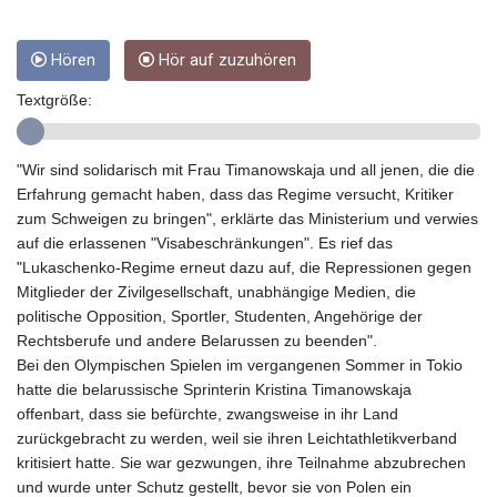
GTQ 8.809274
GYD 241.590075
Hören
Hör auf zuzuhören
HKD 9.063634
HNL 31.037372
Textgröße:
HRK 7.535927
HTG 151.004686
HUF 361.716561
"Wir sind solidarisch mit Frau Timanowskaja und all jenen, die die
IDR 20669.039071
Erfahrung gemacht haben, dass das Regime versucht, Kritiker
ILS 3.470936
zum Schweigen zu bringen", erklärte das Ministerium und verwies
IMP 0.85882
auf die erlassenen "Visabeschränkungen". Es rief das
INR 109.868418
"Lukaschenko-Regime erneut dazu auf, die Repressionen gegen
IQD 1514.327484
Mitglieder der Zivilgesellschaft, unabhängige Medien, die
IRR
politische Opposition, Sportler, Studenten, Angehörige der
1588628.329042
Rechtsberufe und andere Belarussen zu beenden".
ISK 141.829705
Bei den Olympischen Spielen im vergangenen Sommer in Tokio
JEP 0.85882
hatte die belarussische Sprinterin Kristina Timanowskaja
JMD 183.531544
offenbart, dass sie befürchte, zwangsweise in ihr Land
JOD 0.819316
zurückgebracht zu werden, weil sie ihren Leichtathletikverband
JPY 182.269373
kritisiert hatte. Sie war gezwungen, ihre Teilnahme abzubrechen
KES 149.514917
und wurde unter Schutz gestellt, bevor sie von Polen ein