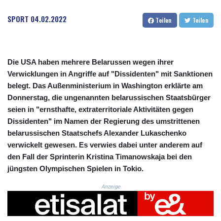
CRC 523.732451
CUC 1.155534
SPORT
04.02.2022
Teilen
Teilen
CUP 30.621655
CVE 110.582239
CZK 24.19053
DJF 205.360973
Die USA haben mehrere Belarussen wegen ihrer
DKK 7.475959
Verwicklungen in Angriffe auf "Dissidenten" mit Sanktionen
DOP 67.310099
belegt. Das Außenministerium in Washington erklärte am
DZD 153.620497
Donnerstag, die ungenannten belarussischen Staatsbürger
EGP 57.544214
seien in "ernsthafte, extraterritoriale Aktivitäten gegen
ERN 17.333012
Dissidenten" im Namen der Regierung des umstrittenen
ETB 184.827242
FJD 2.554311
belarussischen Staatschefs Alexander Lukaschenko
FKP 0.85882
verwickelt gewesen. Es verwies dabei unter anderem auf
GBP 0.858273
den Fall der Sprinterin Kristina Timanowskaja bei den
GEL 3.021745
jüngsten Olympischen Spielen in Tokio.
GGP 0.85882
GHS 13.548654
Anzeige
GIP 0.85882
GMD 84.92773
GNF 10148.480495