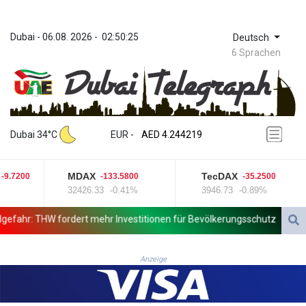
Dubai
 - 
06.08. 2026
 - 
02:50:25
Deutsch
6 Sprachen
ZWL 372.08152
AED 4.244219
Dubai 34°C
EUR
 - 
AED 4.244219
AFN 76.265188
ALL 93.244792
MDAX
TecDAX
9.7200
-133.5800
-35.2500
AMD 423.087628
32426.33
-0.41%
3946.73
-0.89%
AOA 1060.780519
ARS 1728.896998
ahr: THW fordert mehr Investitionen für Bevölkerungsschutz
Unbek
AUD 1.637965
AWG 2.08285
AZN 1.966679
Anzeige
BAM 1.957416
BBD 2.326121
BDT 142.958042