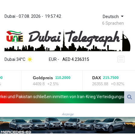
Dubai
 - 
07.08. 2026
 - 
19:57:42
Deutsch
6 Sprachen
ZWL 371.433908
AED 4.236315
Dubai 34°C
EUR
 - 
AED 4.236315
AFN 75.553019
ALL 93.275221
Goldpreis
DAX
110.2000
215.7500
AMD 422.35737
4409.8
+2.5%
26355.88
+0.82%
AOA 1058.934265
ARS 1729.981574
und Pakistan schließen inmitten von Iran-Krieg Verteidigungsabkommen
AUD 1.638434
AWG 2.076341
AZN 1.950687
Anzeige
BAM 1.956959
BBD 2.323075
BDT 142.778861