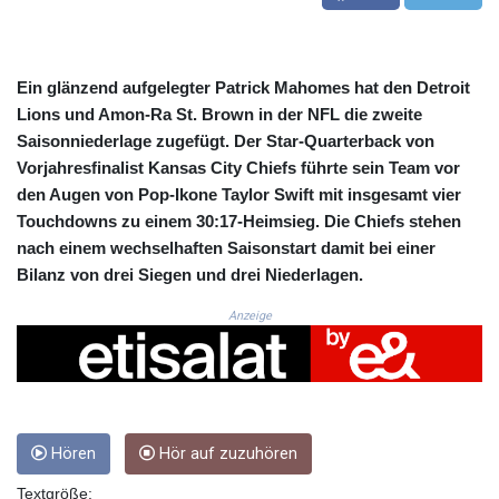
CRC 524.321776
CUC 1.153523
CUP 30.568357
CVE 110.333668
Ein glänzend aufgelegter Patrick Mahomes hat den Detroit
CZK 24.263276
Lions und Amon-Ra St. Brown in der NFL die zweite
DJF 205.391597
Saisonniederlage zugefügt. Der Star-Quarterback von
DKK 7.475497
Vorjahresfinalist Kansas City Chiefs führte sein Team vor
DOP 67.329861
den Augen von Pop-Ikone Taylor Swift mit insgesamt vier
DZD 153.461287
Touchdowns zu einem 30:17-Heimsieg. Die Chiefs stehen
EGP 57.417408
nach einem wechselhaften Saisonstart damit bei einer
ERN 17.302844
Bilanz von drei Siegen und drei Niederlagen.
ETB 186.159691
FJD 2.553842
Anzeige
FKP 0.857346
GBP 0.857708
GEL 3.016476
GGP 0.857346
GHS 13.535365
GIP 0.857346
Hören
Hör auf zuzuhören
GMD 85.360325
Textgröße:
GNF 10130.304785