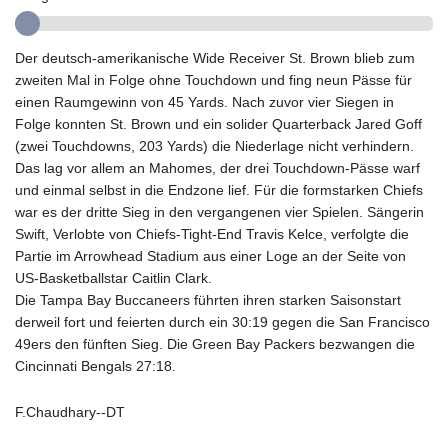
GTQ 8.80021
GYD 241.302858
Der deutsch-amerikanische Wide Receiver St. Brown blieb zum
HKD 9.049284
zweiten Mal in Folge ohne Touchdown und fing neun Pässe für
HNL 30.914302
einen Raumgewinn von 45 Yards. Nach zuvor vier Siegen in
HRK 7.536546
Folge konnten St. Brown und ein solider Quarterback Jared Goff
HTG 150.809283
(zwei Touchdowns, 203 Yards) die Niederlage nicht verhindern.
HUF 364.573259
Das lag vor allem an Mahomes, der drei Touchdown-Pässe warf
IDR 20594.998152
und einmal selbst in die Endzone lief. Für die formstarken Chiefs
ILS 3.463666
war es der dritte Sieg in den vergangenen vier Spielen. Sängerin
IMP 0.857346
Swift, Verlobte von Chiefs-Tight-End Travis Kelce, verfolgte die
INR 109.83378
Partie im Arrowhead Stadium aus einer Loge an der Seite von
IQD 1510.89449
US-Basketballstar Caitlin Clark.
IRR
Die Tampa Bay Buccaneers führten ihren starken Saisonstart
1585920.982023
derweil fort und feierten durch ein 30:19 gegen die San Francisco
ISK 142.572116
49ers den fünften Sieg. Die Green Bay Packers bezwangen die
JEP 0.857346
Cincinnati Bengals 27:18.
JMD 183.168441
JOD 0.817863
F.Chaudhary--DT
JPY 182.641857
KES 149.279328