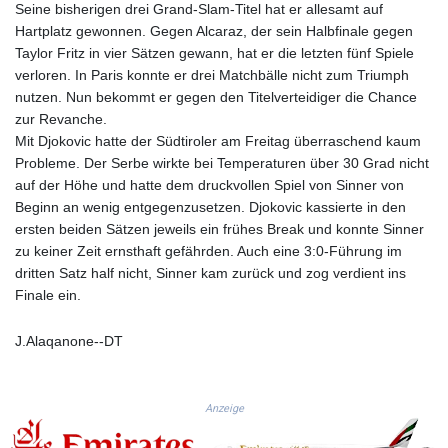
Seine bisherigen drei Grand-Slam-Titel hat er allesamt auf
KGS 101.104505
Hartplatz gewonnen. Gegen Alcaraz, der sein Halbfinale gegen
KHR 4685.244046
Taylor Fritz in vier Sätzen gewann, hat er die letzten fünf Spiele
KMF 492.514185
verloren. In Paris konnte er drei Matchbälle nicht zum Triumph
KRW 1627.712241
nutzen. Nun bekommt er gegen den Titelverteidiger die Chance
KWD 0.356853
zur Revanche.
KYD 0.963346
Mit Djokovic hatte der Südtiroler am Freitag überraschend kaum
KZT 541.784389
Probleme. Der Serbe wirkte bei Temperaturen über 30 Grad nicht
LAK 26108.437325
auf der Höhe und hatte dem druckvollen Spiel von Sinner von
LBP
Beginn an wenig entgegenzusetzen. Djokovic kassierte in den
103531.946431
ersten beiden Sätzen jeweils ein frühes Break und konnte Sinner
LKR 387.745291
zu keiner Zeit ernsthaft gefährden. Auch eine 3:0-Führung im
LRD 209.896866
dritten Satz half nicht, Sinner kam zurück und zog verdient ins
LSL 18.648909
Finale ein.
LTL 3.413768
LVL 0.699335
LYD 7.358849
J.Alaqanone--DT
MAD 10.757887
MDL 20.102303
MGA 4982.944983
Anzeige
MKD 61.70777