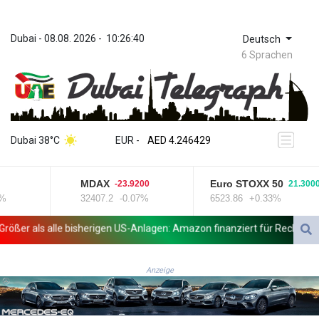
Dubai
 - 
08.08. 2026
 - 
10:26:40
Deutsch
6 Sprachen
ZWL 372.275202
AED 4.246429
Dubai 38°C
EUR
 - 
AED 4.246429
AFN 76.887634
ALL 93.189144
MDAX
Euro STOXX 50
-23.9200
21.3000
AMD 423.342651
32407.2
-0.07%
6523.86
+0.33%
AOA 1060.176801
ARS 1724.882575
er als alle bisherigen US-Anlagen: Amazon finanziert für Rechenzentr
AUD 1.635501
AWG 2.082489
AZN 1.97002
Anzeige
BAM 1.961391
BBD 2.328337
BDT 143.102254