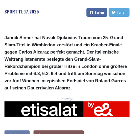
CRC 525.509359
CUC 1.156136
SPORT
11.07.2025
Teilen
Teilen
CUP 30.637594
CVE 110.646682
CZK 24.258158
DJF 205.46888
Jannik Sinner hat Novak Djokovics Traum vom 25. Grand-
DKK 7.477932
Slam-Titel in Wimbledon zerstört und ein Kracher-Finale
DOP 67.345355
gegen Carlos Alcaraz perfekt gemacht. Der italienische
DZD 153.688625
Weltranglistenerste besiegte den Grand-Slam-
EGP 57.293288
Rekordchampion bei großer Hitze in London ohne größere
ERN 17.342035
Probleme mit 6:3, 6:3, 6:4 und trifft am Sonntag wie schon
ETB 184.982115
FJD 2.553384
vor fünf Wochen im epischen Endspiel von Roland Garros
FKP 0.8566
auf seinen Dauerrivalen Alcaraz.
GBP 0.856968
Anzeige
GEL 3.017966
GGP 0.8566
GHS 13.596606
GIP 0.8566
GMD 84.980421
GNF 10145.090599