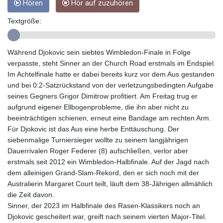
Hören
Hör auf zuzuhören
GTQ 8.820142
GYD 241.849406
Textgröße:
HKD 9.067746
HNL 31.077375
Während Djokovic sein siebtes Wimbledon-Finale in Folge
HRK 7.536622
verpasste, steht Sinner an der Church Road erstmals im Endspiel.
HTG 151.150865
Im Achtelfinale hatte er dabei bereits kurz vor dem Aus gestanden
HUF 363.096405
und bei 0:2-Satzrückstand von der verletzungsbedingten Aufgabe
IDR 20580.370421
seines Gegners Grigor Dimitrow profitiert. Am Freitag trug er
ILS 3.468234
aufgrund eigener Ellbogenprobleme, die ihn aber nicht zu
IMP 0.8566
beeinträchtigen schienen, erneut eine Bandage am rechten Arm.
INR 109.992259
Für Djokovic ist das Aus eine herbe Enttäuschung. Der
IQD 1515.115748
siebenmalige Turniersieger wollte zu seinem langjährigen
IRR
Dauerrivalen Roger Federer (8) aufschließen, verlor aber
1590322.371805
erstmals seit 2012 ein Wimbledon-Halbfinale. Auf der Jagd nach
ISK 142.598215
dem alleinigen Grand-Slam-Rekord, den er sich noch mit der
JEP 0.8566
Australierin Margaret Court teilt, läuft dem 38-Jährigen allmählich
JMD 183.583315
die Zeit davon.
JOD 0.819746
Sinner, der 2023 im Halbfinale des Rasen-Klassikers noch an
JPY 182.445186
Djokovic gescheitert war, greift nach seinem vierten Major-Titel.
KES 148.887592