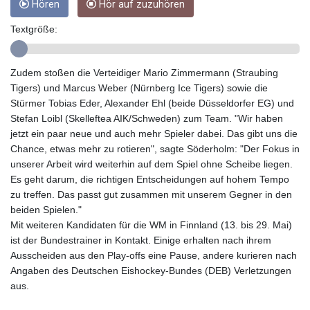
Hören
Hör auf zuzuhören
GTQ 8.809317
GYD 241.539903
Textgröße:
HKD 9.040442
HNL 30.944652
Zudem stoßen die Verteidiger Mario Zimmermann (Straubing
HRK 7.534482
Tigers) und Marcus Weber (Nürnberg Ice Tigers) sowie die
HTG 150.95029
Stürmer Tobias Eder, Alexander Ehl (beide Düsseldorfer EG) und
HUF 366.519917
Stefan Loibl (Skelleftea AIK/Schweden) zum Team. "Wir haben
IDR 20604.535143
jetzt ein paar neue und auch mehr Spieler dabei. Das gibt uns die
ILS 3.465739
Chance, etwas mehr zu rotieren", sagte Söderholm: "Der Fokus in
IMP 0.856496
unserer Arbeit wird weiterhin auf dem Spiel ohne Scheibe liegen.
INR 109.762882
Es geht darum, die richtigen Entscheidungen auf hohem Tempo
IQD 1512.462949
zu treffen. Das passt gut zusammen mit unserem Gegner in den
IRR
beiden Spielen."
1584348.162378
Mit weiteren Kandidaten für die WM in Finnland (13. bis 29. Mai)
ISK 142.411184
ist der Bundestrainer in Kontakt. Einige erhalten nach ihrem
JEP 0.856496
Ausscheiden aus den Play-offs eine Pause, andere kurieren nach
JMD 183.008911
Angaben des Deutschen Eishockey-Bundes (DEB) Verletzungen
JOD 0.81702
aus.
JPY 182.503455
KES 149.119782