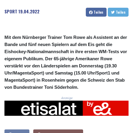
CRC 525.197761
CUC 1.152379
SPORT
19.04.2022
Teilen
Teilen
CUP 30.538041
CVE 110.303663
CZK 24.256194
DJF 205.597417
Mit dem Nürnberger Trainer Tom Rowe als Assistent an der
DKK 7.475499
Bande und fünf neuen Spielern auf dem Eis geht die
DOP 67.275332
Eishockey-Nationalmannschaft in ihre ersten WM-Tests vor
DZD 153.346558
eigenem Publikum. Der 65-jährige Amerikaner Rowe
EGP 57.370946
verstärkt vor den Länderspielen am Donnerstag (19.30
ERN 17.285684
Uhr/MagentaSport) und Samstag (15.00 Uhr/Sport1 und
ETB 186.347968
FJD 2.551309
MagentaSport) in Rosenheim gegen die Schweiz den Stab
FKP 0.856496
von Bundestrainer Toni Söderholm.
GBP 0.85733
Anzeige
GEL 3.013436
GGP 0.856496
GHS 13.570757
GIP 0.856496
GMD 85.276242
GNF 10139.201975