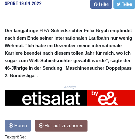
CRC 523.993489
SPORT
19.04.2022
Teilen
Teilen
CUC 1.156136
CUP 30.637594
CVE 110.26363
CZK 24.258158
Der langjährige FIFA-Schiedsrichter Felix Brych empfindet
DJF 205.267449
nach dem Ende seiner internationalen Laufbahn nur wenig
DKK 7.477932
Wehmut. "Ich habe im Dezember meine internationale
DOP 67.289164
Karriere beendet nach diesem tollen Jahr für mich, wo ich
DZD 152.967099
sogar zum Welt-Schiedsrichter gewählt wurde", sagte der
EGP 57.293288
46-Jährige in der Sendung "Maschinensucher Doppelpass
ERN 17.342035
2. Bundesliga".
ETB 186.049588
FJD 2.553384
Anzeige
FKP 0.8566
GBP 0.856968
GEL 3.017966
GGP 0.8566
GHS 13.526832
GIP 0.8566
Hören
Hör auf zuzuhören
GMD 84.980421
Textgröße:
GNF 10123.874202