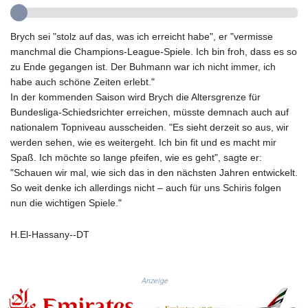
GTQ 8.794891
GYD 241.157003
Brych sei "stolz auf das, was ich erreicht habe", er "vermisse
HKD 9.067746
manchmal die Champions-League-Spiele. Ich bin froh, dass es so
HNL 30.895616
zu Ende gegangen ist. Der Buhmann war ich nicht immer, ich
HRK 7.536622
habe auch schöne Zeiten erlebt."
HTG 150.718127
In der kommenden Saison wird Brych die Altersgrenze für
HUF 363.096405
Bundesliga-Schiedsrichter erreichen, müsste demnach auch auf
IDR 20580.370421
nationalem Topniveau ausscheiden. "Es sieht derzeit so aus, wir
ILS 3.468234
werden sehen, wie es weitergeht. Ich bin fit und es macht mir
IMP 0.8566
Spaß. Ich möchte so lange pfeifen, wie es geht", sagte er:
INR 110.076256
"Schauen wir mal, wie sich das in den nächsten Jahren entwickelt.
IQD 1509.981237
So weit denke ich allerdings nicht – auch für uns Schiris folgen
IRR
nun die wichtigen Spiele."
1590322.371805
ISK 142.598215
H.El-Hassany--DT
JEP 0.8566
JMD 183.057725
JOD 0.819746
Anzeige
JPY 182.445186
KES 149.158147