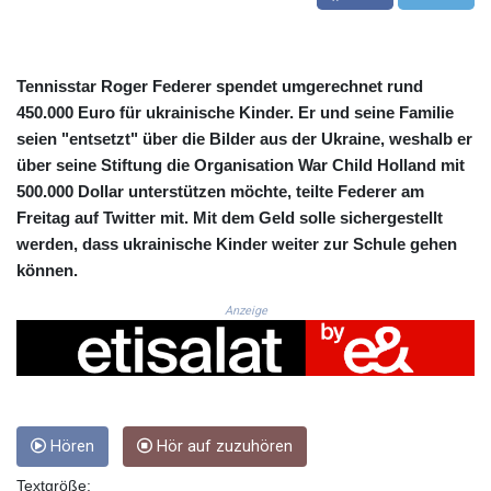
CUC 1.152209
CUP 30.533527
CVE 110.287357
CZK 24.243908
Tennisstar Roger Federer spendet umgerechnet rund
DJF 205.567023
450.000 Euro für ukrainische Kinder. Er und seine Familie
DKK 7.475736
seien "entsetzt" über die Bilder aus der Ukraine, weshalb er
DOP 67.265387
über seine Stiftung die Organisation War Child Holland mit
DZD 153.102878
500.000 Dollar unterstützen möchte, teilte Federer am
EGP 57.247371
Freitag auf Twitter mit. Mit dem Geld solle sichergestellt
ERN 17.283128
werden, dass ukrainische Kinder weiter zur Schule gehen
ETB 186.320421
können.
FJD 2.552604
FKP 0.856369
Anzeige
GBP 0.856512
GEL 3.013019
GGP 0.856369
GHS 13.568751
GIP 0.856369
GMD 85.263702
Hören
Hör auf zuzuhören
GNF 10137.703095
Textgröße:
GTQ 8.808015