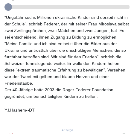
GYD 241.504196
HKD 9.039024
"Ungefähr sechs Millionen ukrainische Kinder sind derzeit nicht in
HNL 30.940078
der Schule", schrieb Federer, der mit seiner Frau Miroslava selbst
HRK 7.533599
zwei Zwillingspärchen, zwei Mädchen und zwei Jungen, hat. Es
HTG 150.927975
sei entscheidend, ihnen Zugang zu Bildung zu ermöglichen.
HUF 365.333043
"Meine Familie und ich sind entsetzt über die Bilder aus der
IDR 20624.533343
Ukraine und untröstlich über die unschuldigen Menschen, die so
ILS 3.472762
furchtbar betroffen sind. Wir sind für den Frieden", schrieb die
IMP 0.856369
Schweizer Tennislegende weiter. Er wolle den Kindern helfen,
INR 109.715086
diese "extrem traumatische Erfahrung zu bewältigen". Versehen
IQD 1512.239361
war der Tweet mit gelben und blauen Herzen und einer
IRR
Friedenstaube.
1584113.947438
Der 40-Jährige hatte 2003 die Roger Federer Foundation
ISK 142.468329
gegründet, um benachteiligten Kindern zu helfen.
JEP 0.856369
JMD 182.981857
Y.I.Hashem--DT
JOD 0.816908
JPY 182.455111
KES 149.049537
KGS 100.760472
Anzeige