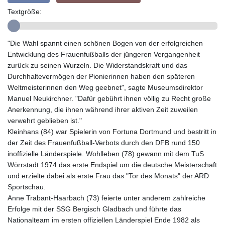
GTQ 8.799164
Textgröße:
GYD 241.32223
HKD 9.061864
HNL 30.919233
"Die Wahl spannt einen schönen Bogen von der erfolgreichen
HRK 7.533413
Entwicklung des Frauenfußballs der jüngeren Vergangenheit
HTG 150.826824
zurück zu seinen Wurzeln. Die Widerstandskraft und das
HUF 362.202869
Durchhaltevermögen der Pionierinnen haben den späteren
IDR 20696.181862
Weltmeisterinnen den Weg geebnet", sagte Museumsdirektor
ILS 3.470255
Manuel Neukirchner. "Dafür gebührt ihnen völlig zu Recht große
IMP 0.858651
Anerkennung, die ihnen während ihrer aktiven Zeit zuweilen
INR 109.822567
verwehrt geblieben ist."
IQD 1511.219527
Kleinhans (84) war Spielerin von Fortuna Dortmund und bestritt in
IRR
der Zeit des Frauenfußball-Verbots durch den DFB rund 150
1588317.004451
inoffizielle Länderspiele. Wohlleben (78) gewann mit dem TuS
ISK 141.80247
Wörrstadt 1974 das erste Endspiel um die deutsche Meisterschaft
JEP 0.858651
und erzielte dabei als erste Frau das "Tor des Monats" der ARD
JMD 183.31537
Sportschau.
JOD 0.819133
Anne Trabant-Haarbach (73) feierte unter anderem zahlreiche
JPY 182.194907
Erfolge mit der SSG Bergisch Gladbach und führte das
KES 149.462068
Nationalteam im ersten offiziellen Länderspiel Ende 1982 als