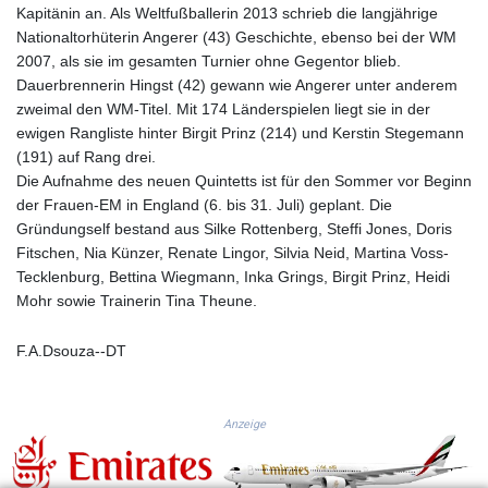
KGS 101.031383
Kapitänin an. Als Weltfußballerin 2013 schrieb die langjährige
KHR 4675.351658
Nationaltorhüterin Angerer (43) Geschichte, ebenso bei der WM
KMF 493.31666
2007, als sie im gesamten Turnier ohne Gegentor blieb.
KRW 1638.053175
Dauerbrennerin Hingst (42) gewann wie Angerer unter anderem
KWD 0.357244
zweimal den WM-Titel. Mit 174 Länderspielen liegt sie in der
KYD 0.961394
ewigen Rangliste hinter Birgit Prinz (214) und Kerstin Stegemann
KZT 541.347885
(191) auf Rang drei.
LAK 26077.708924
Die Aufnahme des neuen Quintetts ist für den Sommer vor Beginn
LBP
der Frauen-EM in England (6. bis 31. Juli) geplant. Die
103304.008718
Gründungself bestand aus Silke Rottenberg, Steffi Jones, Doris
LKR 387.05831
Fitschen, Nia Künzer, Renate Lingor, Silvia Neid, Martina Voss-
LRD 208.222897
Tecklenburg, Bettina Wiegmann, Inka Grings, Birgit Prinz, Heidi
LSL 18.925383
Mohr sowie Trainerin Tina Theune.
LTL 3.411323
LVL 0.698834
F.A.Dsouza--DT
LYD 7.342475
MAD 10.751835
MDL 20.043627
Anzeige
MGA 4910.290079
MKD 61.505179