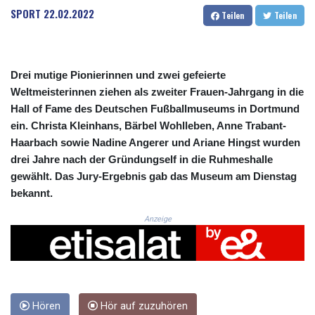
CRC 523.120097
SPORT
22.02.2022
Teilen
Teilen
CUC 1.155308
CUP 30.615654
CVE 110.229477
CZK 24.187288
Drei mutige Pionierinnen und zwei gefeierte
DJF 205.419355
Weltmeisterinnen ziehen als zweiter Frauen-Jahrgang in die
DKK 7.475378
Hall of Fame des Deutschen Fußballmuseums in Dortmund
DOP 67.276572
ein. Christa Kleinhans, Bärbel Wohlleben, Anne Trabant-
DZD 153.581966
Haarbach sowie Nadine Angerer und Ariane Hingst wurden
EGP 57.556847
ERN 17.329615
drei Jahre nach der Gründungself in die Ruhmeshalle
ETB 186.190862
gewählt. Das Jury-Ergebnis gab das Museum am Dienstag
FJD 2.553806
bekannt.
FKP 0.858651
GBP 0.857925
Anzeige
GEL 3.021126
GGP 0.858651
GHS 13.525641
GIP 0.858651
GMD 84.914239
Hören
Hör auf zuzuhören
GNF 10132.383874