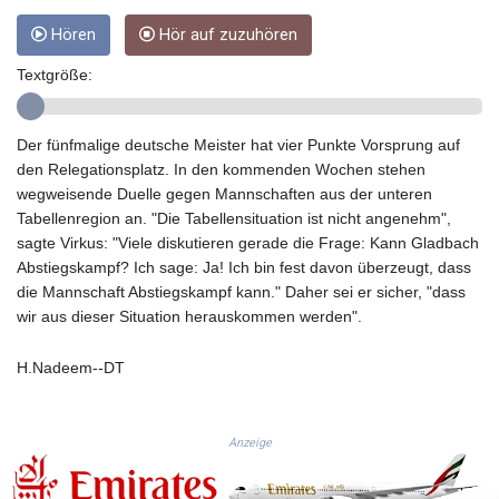
GTQ 8.791437
Hören
Hör auf zuzuhören
GYD 241.048608
HKD 9.04099
Textgröße:
HNL 30.88171
HRK 7.536585
HTG 150.649793
Der fünfmalige deutsche Meister hat vier Punkte Vorsprung auf
HUF 364.625083
den Relegationsplatz. In den kommenden Wochen stehen
IDR 20648.821428
wegweisende Duelle gegen Mannschaften aus der unteren
ILS 3.46629
Tabellenregion an. "Die Tabellensituation ist nicht angenehm",
IMP 0.856077
sagte Virkus: "Viele diskutieren gerade die Frage: Kann Gladbach
INR 109.809273
Abstiegskampf? Ich sage: Ja! Ich bin fest davon überzeugt, dass
IQD 1509.393123
die Mannschaft Abstiegskampf kann." Daher sei er sicher, "dass
IRR
wir aus dieser Situation herauskommen werden".
1584474.640687
ISK 142.41109
H.Nadeem--DT
JEP 0.856077
JMD 182.637459
JOD 0.81708
Anzeige
JPY 182.544457
KES 149.083075