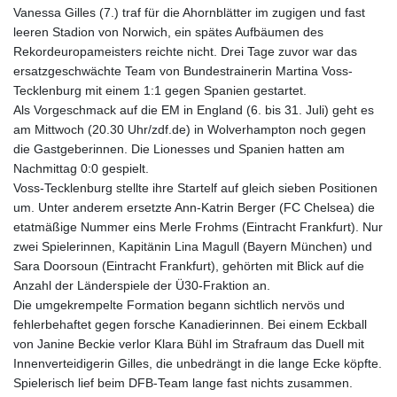
Vanessa Gilles (7.) traf für die Ahornblätter im zugigen und fast
GTQ 8.810096
leeren Stadion von Norwich, ein spätes Aufbäumen des
GYD 241.612608
Rekordeuropameisters reichte nicht. Drei Tage zuvor war das
HKD 9.064618
ersatzgeschwächte Team von Bundestrainerin Martina Voss-
HNL 30.958447
Tecklenburg mit einem 1:1 gegen Spanien gestartet.
HRK 7.535247
Als Vorgeschmack auf die EM in England (6. bis 31. Juli) geht es
HTG 151.01877
am Mittwoch (20.30 Uhr/zdf.de) in Wolverhampton noch gegen
HUF 361.674896
die Gastgeberinnen. Die Lionesses und Spanien hatten am
IDR 20654.036712
Nachmittag 0:0 gespielt.
ILS 3.47126
Voss-Tecklenburg stellte ihre Startelf auf gleich sieben Positionen
IMP 0.8589
um. Unter anderem ersetzte Ann-Katrin Berger (FC Chelsea) die
INR 109.880802
etatmäßige Nummer eins Merle Frohms (Eintracht Frankfurt). Nur
IQD 1513.090368
zwei Spielerinnen, Kapitänin Lina Magull (Bayern München) und
IRR
Sara Doorsoun (Eintracht Frankfurt), gehörten mit Blick auf die
1588776.499747
Anzahl der Länderspiele der Ü30-Fraktion an.
ISK 141.785837
Die umgekrempelte Formation begann sichtlich nervös und
JEP 0.8589
fehlerbehaftet gegen forsche Kanadierinnen. Bei einem Eckball
JMD 183.548662
von Janine Beckie verlor Klara Bühl im Strafraum das Duell mit
JOD 0.819314
Innenverteidigerin Gilles, die unbedrängt in die lange Ecke köpfte.
JPY 182.194461
Spielerisch lief beim DFB-Team lange fast nichts zusammen.
KES 149.505174