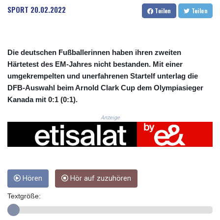
CRC 523.781299
SPORT
20.02.2022
Teilen
Teilen
CUC 1.155642
CUP 30.624511
CVE 110.59024
CZK 24.186025
Die deutschen Fußballerinnen haben ihren zweiten
DJF 205.38031
Härtetest des EM-Jahres nicht bestanden. Mit einer
DKK 7.475767
umgekrempelten und unerfahrenen Startelf unterlag die
DOP 67.315816
DFB-Auswahl beim Arnold Clark Cup dem Olympiasieger
DZD 153.48698
Kanada mit 0:1 (0:1).
EGP 57.552815
ERN 17.334629
Anzeige
ETB 186.42297
FJD 2.553387
FKP 0.8589
GBP 0.857966
GEL 3.016319
GGP 0.8589
Hören
Hör auf zuzuhören
GHS 13.549949
Textgröße:
GIP 0.8589
GMD 84.931373
GNF 10149.421488