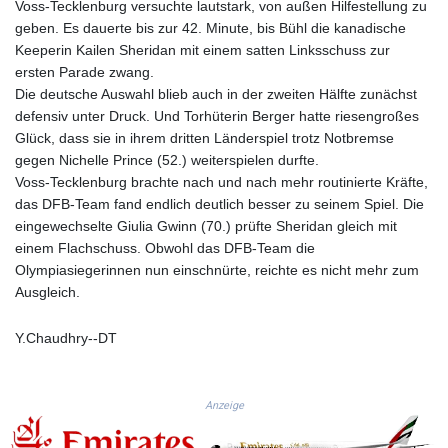
Voss-Tecklenburg versuchte lautstark, von außen Hilfestellung zu
KGS 101.061253
geben. Es dauerte bis zur 42. Minute, bis Bühl die kanadische
KHR 4681.281342
Keeperin Kailen Sheridan mit einem satten Linksschuss zur
KMF 494.614915
ersten Parade zwang.
KRW 1642.617952
Die deutsche Auswahl blieb auch in der zweiten Hälfte zunächst
KWD 0.357348
defensiv unter Druck. Und Torhüterin Berger hatte riesengroßes
KYD 0.96258
Glück, dass sie in ihrem dritten Länderspiel trotz Notbremse
KZT 542.015709
gegen Nichelle Prince (52.) weiterspielen durfte.
LAK 26109.426943
Voss-Tecklenburg brachte nach und nach mehr routinierte Kräfte,
LBP 103430.10369
das DFB-Team fand endlich deutlich besser zu seinem Spiel. Die
LKR 387.596159
eingewechselte Giulia Gwinn (70.) prüfte Sheridan gleich mit
LRD 208.480669
einem Flachschuss. Obwohl das DFB-Team die
LSL 18.948812
Olympiasiegerinnen nun einschnürte, reichte es nicht mehr zum
LTL 3.412309
Ausgleich.
LVL 0.699036
LYD 7.351755
Y.Chaudhry--DT
MAD 10.765192
MDL 20.068354
MGA 4916.411299
MKD 61.586591
Anzeige
MMK 2426.04177