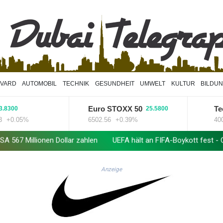
VARD
AUTOMOBIL
TECHNIK
GESUNDHEIT
UMWELT
KULTUR
BILDU
Euro STOXX 50
TecDA
0
25.5800
.05%
6502.56
+0.39%
4000.99
nen Dollar zahlen
UEFA hält an FIFA-Boykott fest - CAF hält zu I
Anzeige