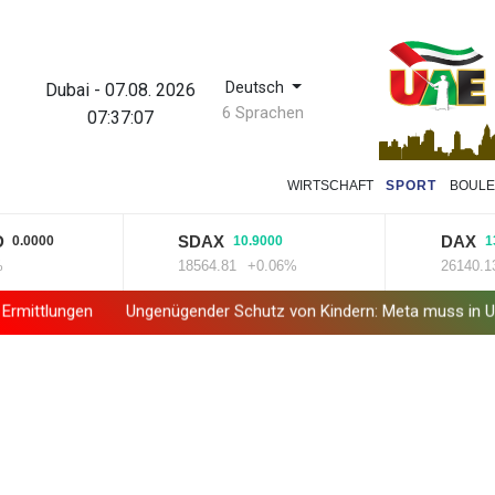
Deutsch
Dubai
-
07.08. 2026
6 Sprachen
07:37:07
WIRTSCHAFT
SPORT
BOULE
SDAX
DAX
000
10.9000
13.830
18564.81
+0.06%
26140.13
+0
Ungenügender Schutz von Kindern: Meta muss in USA 567 Millio