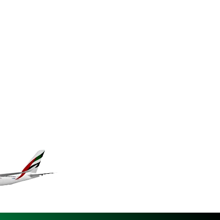
GNF 10117.544985
GTQ 8.790438
GYD 241.021217
HKD 9.039583
HNL 30.878201
HRK 7.534341
HTG 150.632674
HUF 365.29112
IDR 20648.779673
ILS 3.465894
IMP 0.85598
INR 109.832114
IQD 1510.141512
IRR 1584294.588378
ISK 142.406399
JEP 0.85598
JMD 182.616705
JOD 0.817025
JPY 182.571559