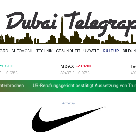
VARD
AUTOMOBIL
TECHNIK
GESUNDHEIT
UMWELT
KULTUR
BILDU
MDAX
TecDAX
0
-23.9200
68%
32407.2
-0.07%
4068.78
US-Berufungsgericht bestätigt Aussetzung von Trumps umstrittene
Anzeige