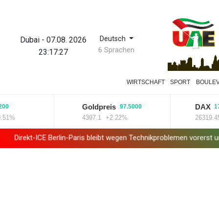
Deutsch
Dubai
-
07.08. 2026
6 Sprachen
23:17:28
WIRTSCHAFT
SPORT
BOULE
Goldpreis
DAX
97.5000
179.320
4397.1
+2.22%
26319.45
+0.
 Berlin-Paris bleibt wegen Technikproblemen vorerst unterbrochen