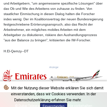
KGS 100.783234
und Arbeitgebern, "um angemessene spezifische Lösungen" über
KHR 4675.235131
das Ob und Wie des Arbeitens von zuhause zu finden. Von
KMF 492.105126
staatlicher Einmischung in diesen Dialog halten die Forscher
KRW 1640.600173
indes wenig: Der im Koalitionsvertrag der neuen Bundesregierung
KWD 0.356874
festgeschriebene Erörterungsanspruch, also das Recht der
KYD 0.960205
Arbeitnehmer, ein mögliches mobiles Arbeiten mit dem
KZT 539.927945
Arbeitgeber zu diskutieren, riskiere den Aushandlungsprozess
LAK 26033.64904
"aus der Balance zu bringen", kritisierten die IW-Forscher.
LBP
103179.229954
H.El-Qemzy--DT
LKR 387.028882
LRD 207.974585
LSL 18.793369
Anzeige
LTL 3.402947
LVL 0.697118
LYD 7.344833
MAD 10.750192
Mit der Nutzung dieser Website erklären Sie sich damit
MDL 20.047704
einverstanden, dass wir Cookies verwenden. In der
MGA 4953.772522
Datenschutzerklärung erfahren Sie mehr.
MKD 61.427977
© Dubai Telegraph - 2026 - Alle Rechte vorbehalten
Einverstanden