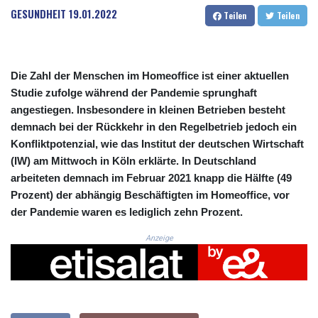
CRC 524.099988
GESUNDHEIT
19.01.2022
Teilen
Teilen
CUC 1.152471
CUP 30.540479
CVE 110.809379
CZK 24.24407
Die Zahl der Menschen im Homeoffice ist einer aktuellen
DJF 204.817306
Studie zufolge während der Pandemie sprunghaft
DKK 7.476217
angestiegen. Insbesondere in kleinen Betrieben besteht
DOP 67.193733
demnach bei der Rückkehr in den Regelbetrieb jedoch ein
DZD 153.365094
Konfliktpotenzial, wie das Institut der deutschen Wirtschaft
EGP 57.264782
ERN 17.287064
(IW) am Mittwoch in Köln erklärte. In Deutschland
ETB 185.968128
arbeiteten demnach im Februar 2021 knapp die Hälfte (49
FJD 2.552089
Prozent) der abhängig Beschäftigten im Homeoffice, vor
FKP 0.856077
der Pandemie waren es lediglich zehn Prozent.
GBP 0.85641
GEL 3.013725
Anzeige
GGP 0.856077
GHS 13.524239
GIP 0.856077
GMD 85.282572
GNF 10118.69464