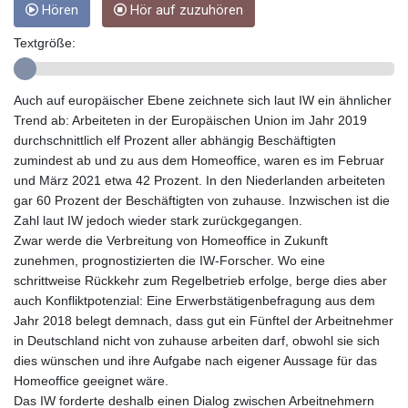
Hören
Hör auf zuzuhören
GTQ 8.791437
GYD 241.048608
Textgröße:
HKD 9.04099
HNL 30.88171
HRK 7.536585
Auch auf europäischer Ebene zeichnete sich laut IW ein ähnlicher
HTG 150.649793
Trend ab: Arbeiteten in der Europäischen Union im Jahr 2019
HUF 364.625083
durchschnittlich elf Prozent aller abhängig Beschäftigten
IDR 20648.821428
zumindest ab und zu aus dem Homeoffice, waren es im Februar
ILS 3.46629
und März 2021 etwa 42 Prozent. In den Niederlanden arbeiteten
IMP 0.856077
gar 60 Prozent der Beschäftigten von zuhause. Inzwischen ist die
INR 109.809273
Zahl laut IW jedoch wieder stark zurückgegangen.
IQD 1509.393123
Zwar werde die Verbreitung von Homeoffice in Zukunft
IRR
zunehmen, prognostizierten die IW-Forscher. Wo eine
1584474.640687
schrittweise Rückkehr zum Regelbetrieb erfolge, berge dies aber
ISK 142.41109
auch Konfliktpotenzial: Eine Erwerbstätigenbefragung aus dem
JEP 0.856077
Jahr 2018 belegt demnach, dass gut ein Fünftel der Arbeitnehmer
JMD 182.637459
in Deutschland nicht von zuhause arbeiten darf, obwohl sie sich
JOD 0.81708
dies wünschen und ihre Aufgabe nach eigener Aussage für das
JPY 182.544457
Homeoffice geeignet wäre.
KES 149.083075
Das IW forderte deshalb einen Dialog zwischen Arbeitnehmern