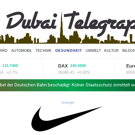
VARD
AUTOMOBIL
TECHNIK
GESUNDHEIT
UMWELT
KULTUR
BILDU
DAX
Euro ST
7400
245.3000
0.7%
26385.43
+0.93%
6550.71
+
schen Bahn beschädigt: Kölner Staatsschutz ermittelt wegen Sabota
Anzeige