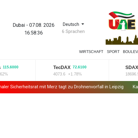
Deutsch
Dubai
-
07.08. 2026
6 Sprachen
16:58:37
WIRTSCHAFT
SPORT
BOULE
TecDAX
SDAX
6000
72.6100
131.
4073.6
+1.78%
18696.55
+
itsrat mit Merz tagt zu Drohnenvorfall in Leipzig
Kabel der Deut