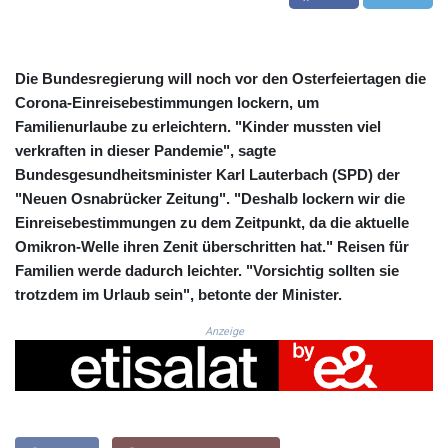
CRC 525.509359
CUC 1.156136
CUP 30.637594
CVE 110.646682
Die Bundesregierung will noch vor den Osterfeiertagen die
CZK 24.258158
Corona-Einreisebestimmungen lockern, um
DJF 205.46888
Familienurlaube zu erleichtern. "Kinder mussten viel
DKK 7.477932
verkraften in dieser Pandemie", sagte
DOP 67.345355
Bundesgesundheitsminister Karl Lauterbach (SPD) der
DZD 153.688625
"Neuen Osnabrücker Zeitung". "Deshalb lockern wir die
EGP 57.293288
Einreisebestimmungen zu dem Zeitpunkt, da die aktuelle
ERN 17.342035
Omikron-Welle ihren Zenit überschritten hat." Reisen für
ETB 184.982115
FJD 2.553384
Familien werde dadurch leichter. "Vorsichtig sollten sie
FKP 0.8566
trotzdem im Urlaub sein", betonte der Minister.
GBP 0.856968
Anzeige
GEL 3.017966
GGP 0.8566
GHS 13.596606
GIP 0.8566
GMD 84.980421
GNF 10145.090599