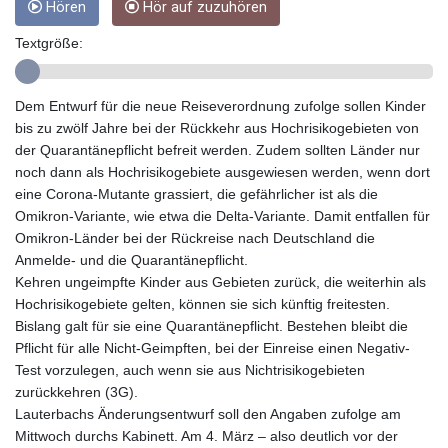
Hören
Hör auf zuzuhören
GTQ 8.820142
GYD 241.849406
Textgröße:
HKD 9.067746
HNL 31.077375
Dem Entwurf für die neue Reiseverordnung zufolge sollen Kinder
HRK 7.536622
bis zu zwölf Jahre bei der Rückkehr aus Hochrisikogebieten von
HTG 151.150865
der Quarantänepflicht befreit werden. Zudem sollten Länder nur
HUF 363.096405
noch dann als Hochrisikogebiete ausgewiesen werden, wenn dort
IDR 20580.370421
eine Corona-Mutante grassiert, die gefährlicher ist als die
ILS 3.468234
Omikron-Variante, wie etwa die Delta-Variante. Damit entfallen für
IMP 0.8566
Omikron-Länder bei der Rückreise nach Deutschland die
INR 109.992259
Anmelde- und die Quarantänepflicht.
IQD 1515.115748
Kehren ungeimpfte Kinder aus Gebieten zurück, die weiterhin als
IRR
Hochrisikogebiete gelten, können sie sich künftig freitesten.
1590322.371805
Bislang galt für sie eine Quarantänepflicht. Bestehen bleibt die
ISK 142.598215
Pflicht für alle Nicht-Geimpften, bei der Einreise einen Negativ-
JEP 0.8566
Test vorzulegen, auch wenn sie aus Nichtrisikogebieten
JMD 183.583315
zurückkehren (3G).
JOD 0.819746
Lauterbachs Änderungsentwurf soll den Angaben zufolge am
JPY 182.445186
Mittwoch durchs Kabinett. Am 4. März – also deutlich vor der
KES 148.887592