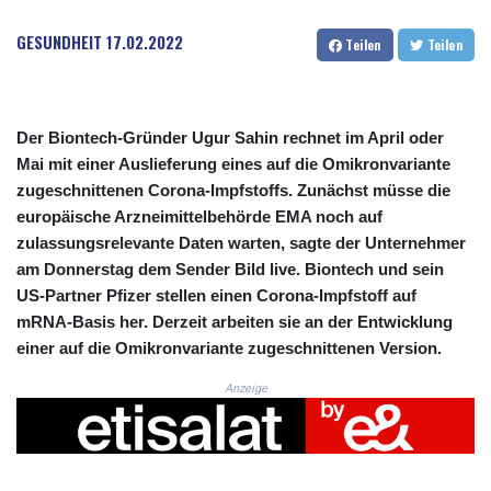
CRC 523.993489
CUC 1.156136
GESUNDHEIT
17.02.2022
Teilen
Teilen
CUP 30.637594
CVE 110.26363
CZK 24.258158
DJF 205.267449
Der Biontech-Gründer Ugur Sahin rechnet im April oder
DKK 7.477932
Mai mit einer Auslieferung eines auf die Omikronvariante
DOP 67.289164
zugeschnittenen Corona-Impfstoffs. Zunächst müsse die
DZD 152.967099
europäische Arzneimittelbehörde EMA noch auf
EGP 57.380687
zulassungsrelevante Daten warten, sagte der Unternehmer
ERN 17.342035
am Donnerstag dem Sender Bild live. Biontech und sein
ETB 186.049588
FJD 2.553384
US-Partner Pfizer stellen einen Corona-Impfstoff auf
FKP 0.8566
mRNA-Basis her. Derzeit arbeiten sie an der Entwicklung
GBP 0.858527
einer auf die Omikronvariante zugeschnittenen Version.
GEL 3.017966
Anzeige
GGP 0.8566
GHS 13.526832
GIP 0.8566
GMD 84.980421
GNF 10123.874202