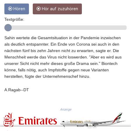
GTQ 8.794891
Hören
Hör auf zuzuhören
GYD 241.157003
HKD 9.066767
Textgröße:
HNL 30.895616
HRK 7.536622
HTG 150.718127
Sahin wertete die Gesamtsituation in der Pandemie inzwischen
HUF 363.096405
als deutlich entspannter. Ein Ende von Corona sei auch in den
IDR 20580.370421
nächsten fünf bis zehn Jahren nicht zu erwarten, sagte er. Die
ILS 3.468234
Menschheit werde das Virus nicht loswerden. "Aber es wird aus
IMP 0.8566
unserer Sicht nicht mehr dieses große Drama sein." Biontech
INR 110.076256
könne, falls nötig, auch Impfstoffe gegen neue Varianten
IQD 1509.981237
herstellen, fügte der Unternehmenschef hinzu.
IRR
1590322.371805
A.Ragab--DT
ISK 142.598215
JEP 0.8566
JMD 183.057725
Anzeige
JOD 0.819746
JPY 182.445186
KES 149.158147