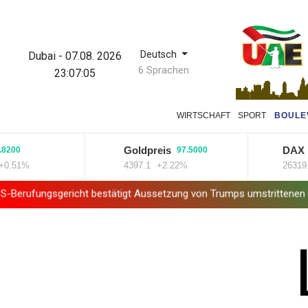
Deutsch
Dubai
-
07.08. 2026
6 Sprachen
23:07:06
WIRTSCHAFT
SPORT
BOULE
Goldpreis
DAX
0
97.5000
179.
1%
4397.1
+2.22%
26319.45
gericht bestätigt Aussetzung von Trumps umstrittenen Ballsaal-Pl