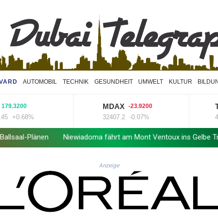
VARD
AUTOMOBIL
TECHNIK
GESUNDHEIT
UMWELT
KULTUR
BILDU
MDAX
Tec
3200
-23.9200
+0.68%
32407.2
-0.07%
4068.
änen
Niewiadoma fährt am Mont Ventoux ins Gelbe Trikot
US
Anzeige