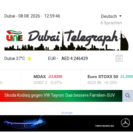
Dubai
 - 
08.08. 2026
 - 
12:59:46
Deutsch
6 Sprachen
ZWL 372.275202
AED 4.246429
Dubai 37°C
EUR
 - 
AED 4.246429
AFN 76.887634
ALL 93.189144
MDAX
Euro STOXX 50
-23.9200
21.3000
AMD 423.342651
32407.2
-0.07%
6523.86
+0.33%
AOA 1060.176801
ARS 1724.882575
oda Kodiaq gegen VW Tayron: Das bessere Familien-SUV
Leagues C
AUD 1.635501
AWG 2.082489
AZN 1.97002
Anzeige
BAM 1.961391
BBD 2.328337
BDT 143.102254