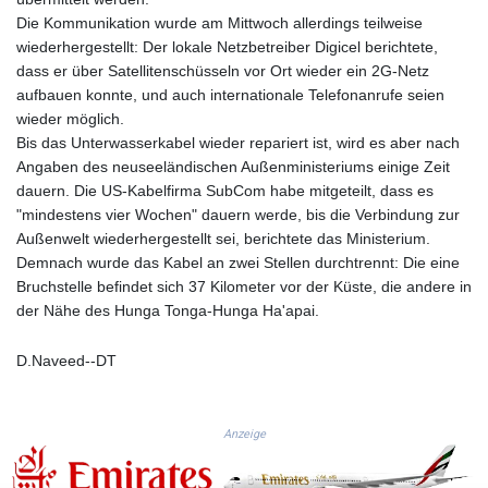
MMK 2427.596601
Die Kommunikation wurde am Mittwoch allerdings teilweise
MNT 4159.0218
wiederhergestellt: Der lokale Netzbetreiber Digicel berichtete,
MOP 9.34149
dass er über Satellitenschüsseln vor Ort wieder ein 2G-Netz
MRU 46.349915
aufbauen konnte, und auch internationale Telefonanrufe seien
MUR 54.396619
wieder möglich.
MVR 17.862733
Bis das Unterwasserkabel wieder repariert ist, wird es aber nach
MWK 2008.207995
Angaben des neuseeländischen Außenministeriums einige Zeit
MXN 19.811776
dauern. Die US-Kabelfirma SubCom habe mitgeteilt, dass es
MYR 4.728715
"mindestens vier Wochen" dauern werde, bis die Verbindung zur
MZN 73.882892
Außenwelt wiederhergestellt sei, berichtete das Ministerium.
NAD 18.78764
Demnach wurde das Kabel an zwei Stellen durchtrennt: Die eine
NGN 1577.963717
Bruchstelle befindet sich 37 Kilometer vor der Küste, die andere in
NIO 42.540713
der Nähe des Hunga Tonga-Hunga Ha'apai.
NOK 10.99759
NPR 176.001898
D.Naveed--DT
NZD 1.961547
OMR 0.442559
PAB 1.15598
PEN 3.913564
Anzeige
PGK 5.112721
PHP 70.183258