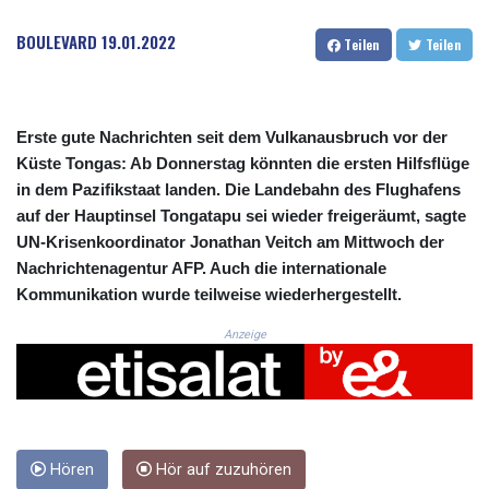
CRC 525.509359
CUC 1.156136
BOULEVARD
19.01.2022
Teilen
Teilen
CUP 30.637594
CVE 110.646682
CZK 24.258158
DJF 205.46888
Erste gute Nachrichten seit dem Vulkanausbruch vor der
DKK 7.477932
Küste Tongas: Ab Donnerstag könnten die ersten Hilfsflüge
DOP 67.345355
in dem Pazifikstaat landen. Die Landebahn des Flughafens
DZD 153.688625
auf der Hauptinsel Tongatapu sei wieder freigeräumt, sagte
EGP 57.293288
UN-Krisenkoordinator Jonathan Veitch am Mittwoch der
ERN 17.342035
Nachrichtenagentur AFP. Auch die internationale
ETB 184.982115
FJD 2.553384
Kommunikation wurde teilweise wiederhergestellt.
FKP 0.8566
Anzeige
GBP 0.856968
GEL 3.017966
GGP 0.8566
GHS 13.596606
GIP 0.8566
GMD 84.980421
Hören
Hör auf zuzuhören
GNF 10145.090599