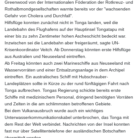
Greenwood von der Internationalen Föderation der Rotkreuz- und
KGS 101.104505
Rothalbmondgesellschaften warnte bereits vor der "wachsenden
KHR 4685.244046
Gefahr von Cholera und Durchfall".
KMF 492.514185
Hilfsflüge konnten zunächst nicht in Tonga landen, weil die
KRW 1627.712241
Landebahn des Flughafens auf der Hauptinsel Tongatapu mit
KWD 0.356853
einer bis zu zehn Zentimeter hohen Ascheschicht bedeckt war.
KYD 0.963346
Inzwischen sei die Landebahn aber freigeräumt, sagte UN-
KZT 541.784389
Krisenkoordinator Veitch. Ab Donnerstag könnten erste Hilfsflüge
LAK 26108.437325
aus Australien und Neuseeland eintreffen.
LBP
Ab Freitag könnten auch zwei Marineschiffe aus Neuseeland mit
103531.946431
Wasservorräten und einer Entsalzungsanlage in dem Archipel
LKR 387.745291
eintreffen. Ein australisches Schiff mit Hubschrauber-
LRD 209.896866
Landeplätzen sollte in Kürze zu der rund fünftägigen Fahrt nach
LSL 18.648909
Tonga aufbrechen. Tongas Regierung schickte bereits erste
LTL 3.413768
Schiffe mit medizinischem Personal, dringend benötigten Vorräten
LVL 0.699335
und Zelten in die am schlimmsten betroffenen Gebiete.
LYD 7.358849
Bei dem Vulkanausbruch wurde auch ein wichtiges
MAD 10.757887
Unterwasserkommunikationskabel unterbrochen, das Tonga mit
MDL 20.102303
dem Rest der Welt verbindet. Nachrichten von der Insel konnten
MGA 4982.944983
fast nur über Satellitentelefone der ausländischen Botschaften
MKD 61.70777
übermittelt werden.