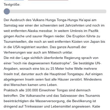
Textgröße:
GTQ 8.820142
GYD 241.849406
HKD 9.067746
Der Ausbruch des Vulkans Hunga Tonga-Hunga Ha'apai am
HNL 31.077375
Samstag war einer der schwersten seit Jahrzehnten und noch im
HRK 7.536622
weit entfernten Alaska messbar. In weitem Umkreis im Pazifik
HTG 151.150865
gingen Asche und saurer Regen nieder. Die Eruption führte zu
HUF 363.096405
Tsunamiwellen, die noch an weit entfernten Küsten von Japan bis
IDR 20580.370421
in die USA registriert wurden. Das ganze Ausmaß der
ILS 3.468234
Verheerungen war auch am Mittwoch unklar.
IMP 0.8566
Die mit der Lage sichtlich überforderte Regierung sprach von
INR 109.992259
einer "noch nie dagewesenen Katastrophe". Sie bestätigte UN-
IQD 1515.115748
Angaben, wonach eine bis zu 15 Meter hohe Welle mehrere
IRR
Inseln traf, darunter auch die Hauptinsel Tongatapu. Auf einigen
1590322.371805
abgelegenen Inseln seien fast alle Häuser zerstört. Mindestens
ISK 142.598215
drei Menschen kamen ums Leben.
JEP 0.8566
Praktisch alle 100.000 Einwohner Tongas sind demnach
JMD 183.583315
betroffen. Die Vulkanasche und das Salzwasser des Tsunamis
JOD 0.819746
beeinträchtigten die Wasserversorgung, die Bevölkerung ist
JPY 182.445186
dringend auf Trinkwasser und Lebensmittel angewiesen. Katie
KES 148.887592