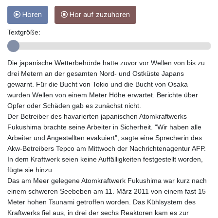
GTQ 8.820142
Hören
Hör auf zuzuhören
GYD 241.849406
HKD 9.067746
Textgröße:
HNL 31.077375
HRK 7.536622
HTG 151.150865
Die japanische Wetterbehörde hatte zuvor vor Wellen von bis zu
HUF 363.096405
drei Metern an der gesamten Nord- und Ostküste Japans
IDR 20580.370421
gewarnt. Für die Bucht von Tokio und die Bucht von Osaka
ILS 3.468234
wurden Wellen von einem Meter Höhe erwartet. Berichte über
IMP 0.8566
Opfer oder Schäden gab es zunächst nicht.
INR 109.992259
Der Betreiber des havarierten japanischen Atomkraftwerks
IQD 1515.115748
Fukushima brachte seine Arbeiter in Sicherheit. "Wir haben alle
IRR
Arbeiter und Angestellten evakuiert", sagte eine Sprecherin des
1590322.371805
Akw-Betreibers Tepco am Mittwoch der Nachrichtenagentur AFP.
ISK 142.598215
In dem Kraftwerk seien keine Auffälligkeiten festgestellt worden,
JEP 0.8566
fügte sie hinzu.
JMD 183.583315
Das am Meer gelegene Atomkraftwerk Fukushima war kurz nach
JOD 0.819746
einem schweren Seebeben am 11. März 2011 von einem fast 15
JPY 182.445186
Meter hohen Tsunami getroffen worden. Das Kühlsystem des
KES 148.887592
Kraftwerks fiel aus, in drei der sechs Reaktoren kam es zur