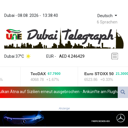
Dubai
 - 
08.08. 2026
 - 
13:38:40
Deutsch
6 Sprachen
ZWL 372.275202
AED 4.246429
Dubai 37°C
EUR
 - 
AED 4.246429
AFN 76.887634
ALL 93.189144
TecDAX
Euro STOXX 50
67.7900
21.3000
AMD 423.342651
4068.78
+1.67%
6523.86
+0.33%
AOA 1060.176801
ARS 1724.882575
n Ätna auf Sizilien erneut ausgebrochen - Ankünfte am Flughafen Cata
AUD 1.635501
AWG 2.082489
AZN 1.97002
Anzeige
BAM 1.961391
BBD 2.328337
BDT 143.102254