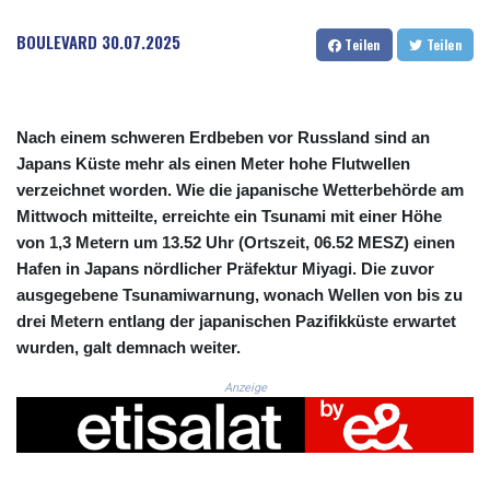
CRC 525.509359
CUC 1.156136
BOULEVARD
30.07.2025
Teilen
Teilen
CUP 30.637594
CVE 110.646682
CZK 24.258158
DJF 205.46888
Nach einem schweren Erdbeben vor Russland sind an
DKK 7.477932
Japans Küste mehr als einen Meter hohe Flutwellen
DOP 67.345355
verzeichnet worden. Wie die japanische Wetterbehörde am
DZD 153.688625
Mittwoch mitteilte, erreichte ein Tsunami mit einer Höhe
EGP 57.293288
von 1,3 Metern um 13.52 Uhr (Ortszeit, 06.52 MESZ) einen
ERN 17.342035
Hafen in Japans nördlicher Präfektur Miyagi. Die zuvor
ETB 184.982115
FJD 2.553384
ausgegebene Tsunamiwarnung, wonach Wellen von bis zu
FKP 0.8566
drei Metern entlang der japanischen Pazifikküste erwartet
GBP 0.856968
wurden, galt demnach weiter.
GEL 3.017966
Anzeige
GGP 0.8566
GHS 13.596606
GIP 0.8566
GMD 84.980421
GNF 10145.090599