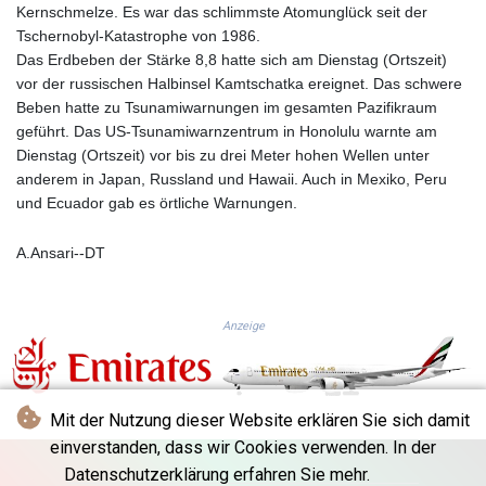
KGS 101.104505
Kernschmelze. Es war das schlimmste Atomunglück seit der
KHR 4685.244046
Tschernobyl-Katastrophe von 1986.
KMF 492.514185
Das Erdbeben der Stärke 8,8 hatte sich am Dienstag (Ortszeit)
KRW 1627.712241
vor der russischen Halbinsel Kamtschatka ereignet. Das schwere
KWD 0.356853
Beben hatte zu Tsunamiwarnungen im gesamten Pazifikraum
KYD 0.963346
geführt. Das US-Tsunamiwarnzentrum in Honolulu warnte am
KZT 541.784389
Dienstag (Ortszeit) vor bis zu drei Meter hohen Wellen unter
LAK 26108.437325
anderem in Japan, Russland und Hawaii. Auch in Mexiko, Peru
LBP
und Ecuador gab es örtliche Warnungen.
103531.946431
LKR 387.745291
A.Ansari--DT
LRD 209.896866
LSL 18.648909
LTL 3.413768
Anzeige
LVL 0.699335
LYD 7.358849
MAD 10.757887
MDL 20.102303
Mit der Nutzung dieser Website erklären Sie sich damit
MGA 4982.944983
einverstanden, dass wir Cookies verwenden. In der
MKD 61.70777
Datenschutzerklärung erfahren Sie mehr.