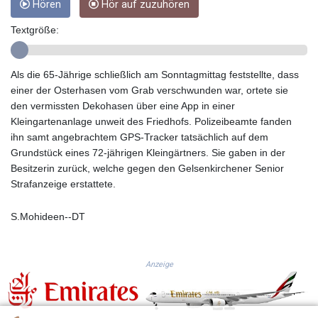
Hören
Hör auf zuzuhören
GTQ 8.80021
GYD 241.302858
Textgröße:
HKD 9.049284
HNL 30.914302
Als die 65-Jährige schließlich am Sonntagmittag feststellte, dass
HRK 7.536546
einer der Osterhasen vom Grab verschwunden war, ortete sie
HTG 150.809283
den vermissten Dekohasen über eine App in einer
HUF 364.573259
Kleingartenanlage unweit des Friedhofs. Polizeibeamte fanden
IDR 20594.998152
ihn samt angebrachtem GPS-Tracker tatsächlich auf dem
ILS 3.463666
Grundstück eines 72-jährigen Kleingärtners. Sie gaben in der
IMP 0.857346
Besitzerin zurück, welche gegen den Gelsenkirchener Senior
INR 109.83378
Strafanzeige erstattete.
IQD 1510.89449
IRR
1585920.982023
S.Mohideen--DT
ISK 142.572116
JEP 0.857346
JMD 183.168441
Anzeige
JOD 0.817863
JPY 182.641857
KES 149.279328