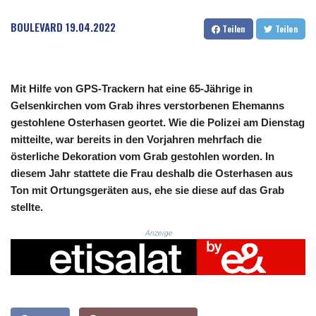
CRC 524.321776
CUC 1.153523
BOULEVARD
19.04.2022
Teilen
Teilen
CUP 30.568357
CVE 110.333668
CZK 24.263276
DJF 205.391597
Mit Hilfe von GPS-Trackern hat eine 65-Jährige in
DKK 7.475497
Gelsenkirchen vom Grab ihres verstorbenen Ehemanns
DOP 67.329861
gestohlene Osterhasen geortet. Wie die Polizei am Dienstag
DZD 153.461287
mitteilte, war bereits in den Vorjahren mehrfach die
EGP 57.417408
österliche Dekoration vom Grab gestohlen worden. In
ERN 17.302844
diesem Jahr stattete die Frau deshalb die Osterhasen aus
ETB 186.159691
FJD 2.553842
Ton mit Ortungsgeräten aus, ehe sie diese auf das Grab
FKP 0.857346
stellte.
GBP 0.857708
Anzeige
GEL 3.016476
GGP 0.857346
GHS 13.535365
GIP 0.857346
GMD 85.360325
GNF 10130.304785