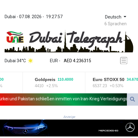
Dubai
 - 
07.08. 2026
 - 
19:27:57
Deutsch
6 Sprachen
ZWL 371.433908
AED 4.236315
Dubai 34°C
EUR
 - 
AED 4.236315
AFN 75.553019
ALL 93.275221
Goldpreis
Euro STOXX 50
0
110.4000
34.6700
AMD 422.35737
4410
+2.5%
6537.23
+0.53%
AOA 1058.934265
ARS 1729.981574
ei und Pakistan schließen inmitten von Iran-Krieg Verteidigungsabkom
AUD 1.638434
AWG 2.076341
AZN 1.950687
Anzeige
BAM 1.956959
BBD 2.323075
BDT 142.778861