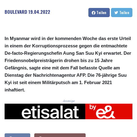
CRC 523.993489
CUC 1.156136
BOULEVARD
19.04.2022
Teilen
Teilen
CUP 30.637594
CVE 110.26363
CZK 24.258158
DJF 205.267449
In Myanmar wird in der kommenden Woche das erste Urteil
DKK 7.477932
in einem der Korruptionsprozesse gegen die entmachtete
DOP 67.289164
De-facto-Regierungschefin Aung San Suu Kyi erwartet. Der
DZD 152.967099
Friedensnobelpreisträgerin drohen bis zu 15 Jahre
EGP 57.380687
Gefängnis, sagte eine mit dem Fall befasste Quelle am
ERN 17.342035
Dienstag der Nachrichtenagentur AFP. Die 76-jährige Suu
ETB 186.049588
FJD 2.553384
Kyi ist seit einem Militärputsch am 1. Februar 2021
FKP 0.857252
inhaftiert.
GBP 0.858527
Anzeige
GEL 3.017966
GGP 0.857252
GHS 13.526832
GIP 0.857252
GMD 84.980421
GNF 10123.874202