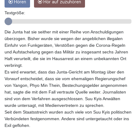
Hören
Hör auf zuzuhören
GTQ 8.794891
GYD 241.157003
Textgröße:
HKD 9.067746
HNL 30.895616
Die Junta hat sie seither mit einer Reihe von Anschuldigungen
HRK 7.536622
überzogen. Bisher wurde sie wegen der angeblichen illegalen
HTG 150.718127
Einfuhr von Funkgeräten, Verstößen gegen die Corona-Regeln
HUF 363.096405
und Aufstachelung gegen das Militär zu insgesamt sechs Jahren
IDR 20580.370421
Haft verurteilt, die sie im Hausarrest an einem unbekannten Ort
ILS 3.468234
verbringt.
IMP 0.857252
Es wird erwartet, dass das Junta-Gericht am Montag über den
INR 110.076256
Vorwurf entscheidet, dass sie vom ehemaligen Regierungschef
IQD 1509.981237
von Yangon, Phyo Min Thein, Bestechungsgelder angenommen
IRR
hat, sagte die mit dem Fall vertraute Quelle weiter. Journalisten
1590322.371805
sind von dem Verfahren ausgeschlossen. Suu Kyis Anwälten
ISK 142.598215
wurde untersagt, mit Medienvertretern zu sprechen.
JEP 0.857252
Seit dem Staatsstreich wurden auch viele von Suu Kyis politischen
JMD 183.057725
Verbündeten festgenommen. Andere sind untergetaucht oder ins
JOD 0.819746
Exil geflohen.
JPY 182.445186
KES 149.158147