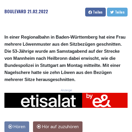
CRC 525.509359
CUC 1.156136
BOULEVARD
21.02.2022
Teilen
Teilen
CUP 30.637594
CVE 110.646682
CZK 24.258158
DJF 205.46888
In einer Regionalbahn in Baden-Württemberg hat eine Frau
DKK 7.477932
mehrere Löwenmuster aus den Sitzbezügen geschnitten.
DOP 67.345355
Die 53-Jährige wurde am Samstagabend auf der Strecke
DZD 153.688625
von Mannheim nach Heilbronn dabei erwischt, wie die
EGP 57.293288
Bundespolizei in Stuttgart am Montag mitteilte. Mit einer
ERN 17.342035
Nagelschere hatte sie zehn Löwen aus den Bezügen
ETB 184.982115
FJD 2.553384
mehrerer Sitze herausgeschnitten.
FKP 0.8566
Anzeige
GBP 0.856968
GEL 3.017966
GGP 0.8566
GHS 13.596606
GIP 0.8566
GMD 84.980421
Hören
Hör auf zuzuhören
GNF 10145.090599