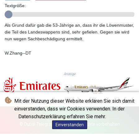
Textgröße:
GTQ 8.820142
GYD 241.849406
HKD 9.067746
Als Grund dafür gab die 53-Jährige an, dass ihr die Löwenmuster,
HNL 31.077375
die Teil des Landeswappens sind, sehr gefielen. Gegen sie wird
HRK 7.536622
nun wegen Sachbeschädigung ermittelt.
HTG 151.150865
HUF 363.096405
W.Zhang--DT
IDR 20580.370421
ILS 3.468234
IMP 0.8566
INR 109.992259
Anzeige
IQD 1515.115748
IRR
1590322.371805
Mit der Nutzung dieser Website erklären Sie sich damit
ISK 142.598215
JEP 0.8566
einverstanden, dass wir Cookies verwenden. In der
JMD 183.583315
Datenschutzerklärung erfahren Sie mehr.
JOD 0.819746
© Dubai Telegraph - 2026 - Alle Rechte vorbehalten
Einverstanden
JPY 182.445186
KES 148.887592