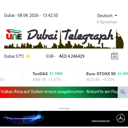
Dubai
 - 
08.08. 2026
 - 
13:42:50
Deutsch
6 Sprachen
ZWL 372.275202
AED 4.246429
Dubai 37°C
EUR
 - 
AED 4.246429
AFN 76.887634
ALL 93.189144
TecDAX
Euro STOXX 50
67.7900
21.3000
AMD 423.342651
%
4068.78
+1.67%
6523.86
+0.33%
AOA 1060.176801
ARS 1724.882575
lkan Ätna auf Sizilien erneut ausgebrochen - Ankünfte am Flughafen C
AUD 1.635501
AWG 2.082489
AZN 1.97002
Anzeige
BAM 1.961391
BBD 2.328337
BDT 143.102254