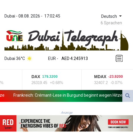
Dubai
 - 
08.08. 2026
 - 
17:02:45
Deutsch
6 Sprachen
ZWL 372.275202
AED 4.245913
Dubai 36°C
EUR
 - 
AED 4.245913
AFN 76.887634
ALL 93.218842
DAX
MDAX
179.3200
-23.9200
AMD 422.094755
26319.45
+0.68%
32407.2
-0.07%
AOA 1060.176801
ARS 1724.882567
Frankreich: Crémant-Lese in Burgund beginnt wegen Hitzewellen so 
AUD 1.638747
AWG 2.082489
AZN 1.97002
Anzeige
BAM 1.955776
BBD 2.321671
BDT 142.688227