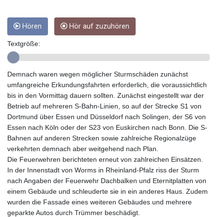
GTQ 8.794891
GYD 241.157003
Hören
Hör auf zuzuhören
HKD 9.067746
HNL 30.895616
Textgröße:
HRK 7.536622
HTG 150.718127
HUF 363.096405
Demnach waren wegen möglicher Sturmschäden zunächst
IDR 20580.370421
umfangreiche Erkundungsfahrten erforderlich, die voraussichtlich
ILS 3.468234
bis in den Vormittag dauern sollten. Zunächst eingestellt war der
IMP 0.8566
Betrieb auf mehreren S-Bahn-Linien, so auf der Strecke S1 von
INR 110.076256
Dortmund über Essen und Düsseldorf nach Solingen, der S6 von
IQD 1509.981237
Essen nach Köln oder der S23 von Euskirchen nach Bonn. Die S-
IRR
Bahnen auf anderen Strecken sowie zahlreiche Regionalzüge
1590322.371805
verkehrten demnach aber weitgehend nach Plan.
ISK 142.598215
Die Feuerwehren berichteten erneut von zahlreichen Einsätzen.
JEP 0.8566
In der Innenstadt von Worms in Rheinland-Pfalz riss der Sturm
JMD 183.057725
nach Angaben der Feuerwehr Dachbalken und Eternitplatten von
JOD 0.819746
einem Gebäude und schleuderte sie in ein anderes Haus. Zudem
JPY 182.445186
wurden die Fassade eines weiteren Gebäudes und mehrere
KES 149.158147
geparkte Autos durch Trümmer beschädigt.