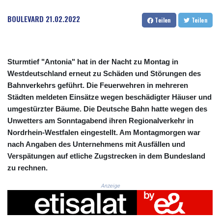
CRC 523.993489
CUC 1.156136
BOULEVARD
21.02.2022
Teilen
Teilen
CUP 30.637594
CVE 110.26363
CZK 24.258158
DJF 205.267449
Sturmtief "Antonia" hat in der Nacht zu Montag in
DKK 7.477932
Westdeutschland erneut zu Schäden und Störungen des
DOP 67.289164
Bahnverkehrs geführt. Die Feuerwehren in mehreren
DZD 152.967099
Städten meldeten Einsätze wegen beschädigter Häuser und
EGP 57.293288
umgestürzter Bäume. Die Deutsche Bahn hatte wegen des
ERN 17.342035
Unwetters am Sonntagabend ihren Regionalverkehr in
ETB 186.049588
FJD 2.553384
Nordrhein-Westfalen eingestellt. Am Montagmorgen war
FKP 0.8566
nach Angaben des Unternehmens mit Ausfällen und
GBP 0.856968
Verspätungen auf etliche Zugstrecken in dem Bundesland
GEL 3.017966
zu rechnen.
GGP 0.8566
GHS 13.526832
Anzeige
GIP 0.8566
GMD 84.980421
GNF 10123.874202