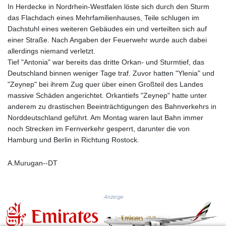
KGS 101.104505
In Herdecke in Nordrhein-Westfalen löste sich durch den Sturm
KHR 4681.941823
das Flachdach eines Mehrfamilienhauses, Teile schlugen im
KMF 492.514185
Dachstuhl eines weiteren Gebäudes ein und verteilten sich auf
KRW 1627.712241
einer Straße. Nach Angaben der Feuerwehr wurde auch dabei
KWD 0.356853
allerdings niemand verletzt.
KYD 0.960588
Tief "Antonia" war bereits das dritte Orkan- und Sturmtief, das
KZT 540.233287
Deutschland binnen weniger Tage traf. Zuvor hatten "Ylenia" und
LAK 26025.676609
"Zeynep" bei ihrem Zug quer über einen Großteil des Landes
LBP
massive Schäden angerichtet. Orkantiefs "Zeynep" hatte unter
103223.017367
anderem zu drastischen Beeinträchtigungen des Bahnverkehrs in
LKR 386.635196
Norddeutschland geführt. Am Montag waren laut Bahn immer
LRD 208.057415
noch Strecken im Fernverkehr gesperrt, darunter die von
LSL 18.726567
Hamburg und Berlin in Richtung Rostock.
LTL 3.413768
LVL 0.699335
A.Murugan--DT
LYD 7.331909
MAD 10.743067
MDL 20.044751
Anzeige
MGA 4918.938878
MKD 61.524236