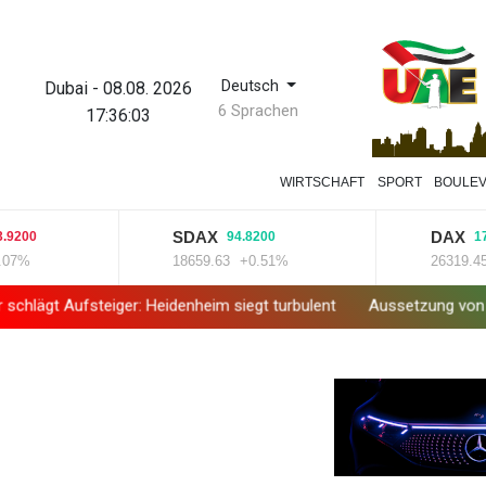
Deutsch
Dubai
-
08.08. 2026
6 Sprachen
17:36:04
WIRTSCHAFT
SPORT
BOULE
SDAX
DAX
0
94.8200
179.32
18659.63
+0.51%
26319.45
+0
ufsteiger: Heidenheim siegt turbulent
Aussetzung von Lkw-Fahrve