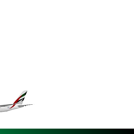
KES 149.158147
KGS 101.104505
KHR 4681.941823
KMF 492.514185
KRW 1627.712241
KWD 0.356853
KYD 0.960588
KZT 540.233287
LAK 26025.676609
LBP 103223.017367
LKR 386.635196
LRD 208.057415
LSL 18.726567
LTL 3.413768
LVL 0.699335
LYD 7.331909
MAD 10.743067
MDL 20.044751
MGA 4918.938878