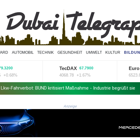
VARD
AUTOMOBIL
TECHNIK
GESUNDHEIT
UMWELT
KULTUR
BILDU
TecDAX
Euro ST
00
67.7900
.68%
4068.78
+1.67%
6523.86
+
rbot: BUND kritisiert Maßnahme - Industrie begrüßt sie
Schwimm
Anzeige