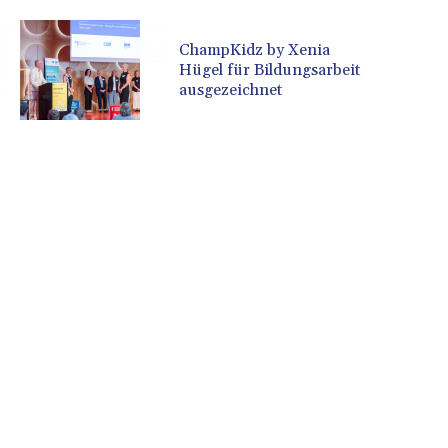
indischer Regierung
CUP 30.637594
CVE 110.26363
ChampKidz by Xenia
Hügel für Bildungsarbeit
CZK 24.258158
ausgezeichnet
DJF 205.267449
DKK 7.477932
DOP 67.289164
DZD 152.967099
EGP 57.293288
ERN 17.342035
ETB 186.049588
FJD 2.553384
FKP 0.8566
GBP 0.856968
GEL 3.017966
GGP 0.8566
GHS 13.526832
GIP 0.8566
GMD 84.980421