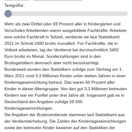
Textgröße:
GTQ 8.788641
GYD 240.940815
HKD 9.061061
Mehr als zwei Drittel oder 69 Prozent aller in Kindergärten und
HNL 30.874329
Vorschulen Arbeitenden waren ausgebildete Fachkräfte. Arbeitete
HRK 7.533022
eine solche Fachkraft in Teilzeit, verdiente sie laut Statistikamt
HTG 150.614934
2021 im Schnitt 2480 brutto monatlich. Für Fachkräfte, die in
HUF 363.351257
Vollzeit arbeiteten, lag der Verdienst bei durchschnittlich 3402
IDR 20577.46741
Euro brutto im Monat. Sonderzahlungen sind in den
ILS 3.464825
Bruttogehältern demnach aber nicht berücksichtigt.
IMP 0.856409
Bundesweit wurden den Statistikern zufolge zum Stichtag am 1.
INR 109.953282
März 2021 rund 3,3 Millionen Kinder unter sieben Jahren in einer
IQD 1508.947386
Kindertageseinrichtung betreut. Das waren 60 Prozent aller
IRR
Kinder in dieser Altersgruppe. Von den gut 3,3 Millionen betreuten
1588759.278174
Kindern war ein Fünftel unter drei Jahre alt. Insgesamt gab es in
ISK 142.596885
Deutschland den Angaben zufolge 58.500
JEP 0.856409
Kindertageseinrichtungen.
JMD 182.931598
Die Angaben der Bruttoverdienste stammen laut Statistikamt aus
JOD 0.818824
der Verdiensterhebung. Die Zahlen der Kindertageseinrichtungen
JPY 182.749783
sowie der betreuten Kinder basieren auf den Statistiken der
KES 148.856594