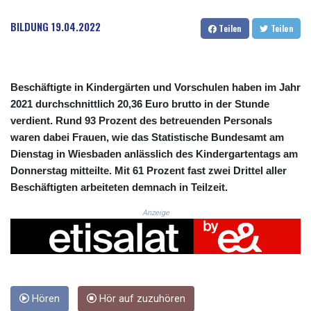
CRC 523.632457
CUC 1.154999
BILDUNG
19.04.2022
Teilen
Teilen
CUP 30.607481
CVE 110.185275
CZK 24.265669
DJF 205.12602
Beschäftigte in Kindergärten und Vorschulen haben im Jahr
DKK 7.475433
2021 durchschnittlich 20,36 Euro brutto in der Stunde
DOP 67.242802
verdient. Rund 93 Prozent des betreuenden Personals
DZD 152.86435
waren dabei Frauen, wie das Statistische Bundesamt am
EGP 57.523697
Dienstag in Wiesbaden anlässlich des Kindergartentags am
ERN 17.324989
Donnerstag mitteilte. Mit 61 Prozent fast zwei Drittel aller
ETB 185.9214
FJD 2.550874
Beschäftigten arbeiteten demnach in Teilzeit.
FKP 0.856409
Anzeige
GBP 0.856576
GEL 3.014376
GGP 0.856409
GHS 13.514706
GIP 0.856409
GMD 84.88182
Hören
Hör auf zuzuhören
GNF 10116.767543