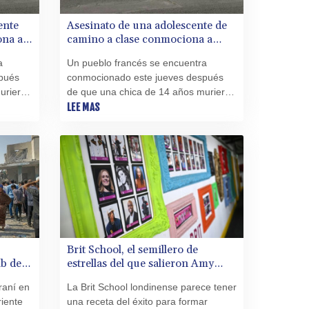
PEN 3.913564
PGK 5.112721
ente
Asesinato de una adolescente de
PHP 70.183258
ona a
camino a clase conmociona a
pueblo francés
PKR 321.178758
a
Un pueblo francés se encuentra
PLN 4.299905
pués
conmocionado este jueves después
PYG 6873.802279
uriera
de que una chica de 14 años muriera
QAR 4.213541
clase.
apuñalada cuando se dirigía a clase.
LEE MAS
RON 5.244583
RSD 117.953626
RUB 94.679224
RWF 1693.738704
SAR 4.370455
SBD 9.325039
SCR 16.735107
SDG 694.263698
Brit School, el semillero de
SEK 10.961095
b dejó
estrellas del que salieron Amy
SGD 1.477777
 saldo
Winehouse, Olivia Dean o Adele
SLE 28.445176
raní en
La Brit School londinense parece tener
riente
una receta del éxito para formar
SOS 694.263682