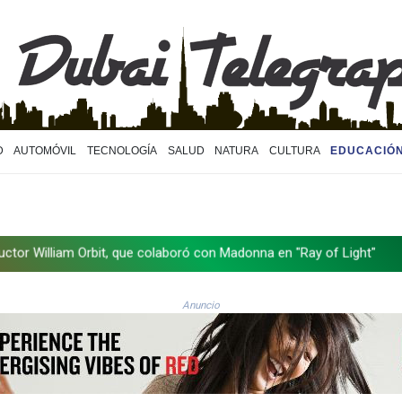
D
AUTOMÓVIL
TECNOLOGÍA
SALUD
NATURA
CULTURA
EDUCACIÓ
en "Ray of Light"
La OMS propone probar en RDC una vacuna ya e
Anuncio