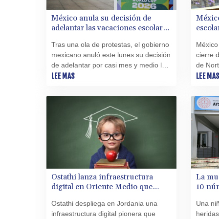
México anula su decisión de
México
adelantar las vacaciones escolares
escola
por el Mundial de fútbol
Tras una ola de protestas, el gobierno
México
mexicano anuló este lunes su decisión
cierre 
de adelantar por casi mes y medio las
de Nort
vacaciones escolares por el Mundial
LEE MAS
viernes
LEE MA
de fútbol y las altas temperaturas en
crítica
algunas regiones, informó la
padres 
Secretaría de Educación.
estados
medida
Ostathi lanza infraestructura
La mue
digital en Oriente Medio que
10 núm
conecta formación laboral e
fallec
Ostathi despliega en Jordania una
Una ni
ingresos verificados
Turqu
infraestructura digital pionera que
heridas