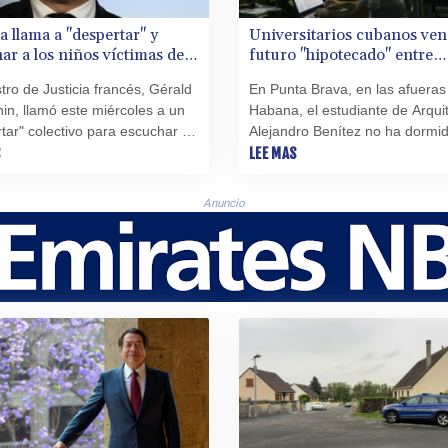
a llama a "despertar" y
Universitarios cubanos ven
ar a los niños víctimas de
futuro "hipotecado" entre
 sexuales
apagones y educación a dis
stro de Justicia francés, Gérald
En Punta Brava, en las afueras
n, llamó este miércoles a un
Habana, el estudiante de Arqui
tar" colectivo para escuchar a
Alejandro Benítez no ha dormi
os, cuando se multiplican las
S
normalidad desde hace seis dí
LEE MAS
ias de agresiones sexuales a
s en escuelas, especialmente
Anuncio
s.