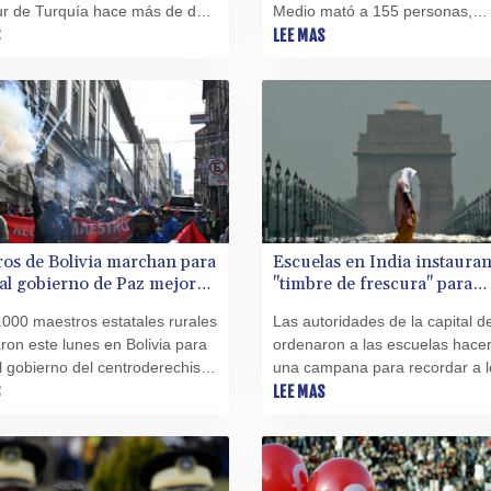
ur de Turquía hace más de dos
Medio mató a 155 personas,
s, y de esa forma el número
S
incluyendo 120 niños, según u
LEE MAS
udiantes muertos en ese ataque
balance revisado a la baja divu
ó a 10, informó la prensa local
martes por la televisión estatal 
nes.
os de Bolivia marchan para
Escuelas en India instaura
 al gobierno de Paz mejoras
"timbre de frescura" para
les
combatir la ola de calor
000 maestros estatales rurales
Las autoridades de la capital d
on este lunes en Bolivia para
ordenaron a las escuelas hace
al gobierno del centroderechista
una campana para recordar a l
 Paz mejoras salariales, en
S
niños que deben beber agua, a
LEE MAS
las primeras protestas del
una ola de calor que ya supera
este año contra el gobierno.
ºC.