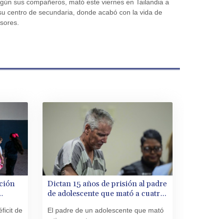
egún sus compañeros, mató este viernes en Tailandia a
CVE 110.646682
 su centro de secundaria, donde acabó con la vida de
CZK 24.258158
esores.
DJF 205.46888
DKK 7.477932
DOP 67.345355
DZD 153.694406
EGP 57.293288
ERN 17.342035
ETB 184.982115
FJD 2.55395
FKP 0.859288
GBP 0.856968
GEL 3.017966
GGP 0.859288
GHS 13.596606
ción
Dictan 15 años de prisión al padre
GIP 0.859288
de adolescente que mató a cuatro
GMD 84.980421
NG
personas en EEUU
GNF 10145.090599
ficit de
El padre de un adolescente que mató