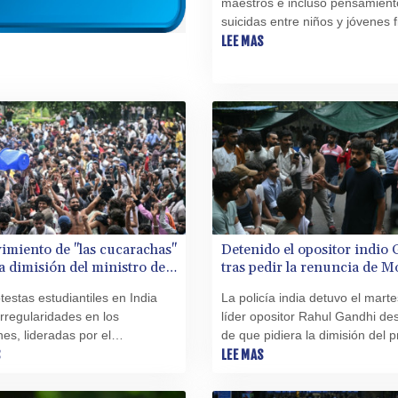
maestros e incluso pensamient
suicidas entre niños y jóvenes 
entre los problemas que enfren
LEE MAS
sector educativo de Venezuela,
deteriorado por la profunda cris
económica de años recientes,
denunció el martes la ONG
FundaRedes.
imiento de "las cucarachas"
Detenido el opositor indio
la dimisión del ministro de
tras pedir la renuncia de M
ión en India
protesta de las "cucarachas"
testas estudiantiles en India
La policía india detuvo el marte
irregularidades en los
líder opositor Rahul Gandhi de
s, lideradas por el
de que pidiera la dimisión del p
nto de las "cucarachas", ha
S
ministro, Narendra Modi, en m
LEE MAS
 este sábado una victoria con
las protestas de jóvenes en N
sión del ministro de Educación.
Delhi que exigen reformas educ