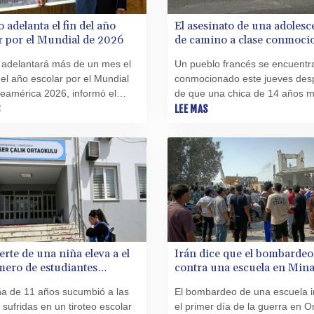
 adelanta el fin del año
El asesinato de una adolesc
r por el Mundial de 2026
de camino a clase conmoci
un pueblo francés
 adelantará más de un mes el
Un pueblo francés se encuentr
del año escolar por el Mundial
conmocionado este jueves des
eamérica 2026, informó el
de que una chica de 14 años m
 el gobierno, que recibió
S
apuñalada cuando se dirigía a 
LEE MAS
s de oenegés, empresarios y
de familia, mientras dos
 sede del torneo rechazaron la
.
rte de una niña eleva a el
Irán dice que el bombardeo
ero de estudiantes
contra una escuela en Mina
idos en una escuela en
155 muertos, tras revisar el
ña de 11 años sucumbió a las
El bombardeo de una escuela i
ía
a la baja
 sufridas en un tiroteo escolar
el primer día de la guerra en O