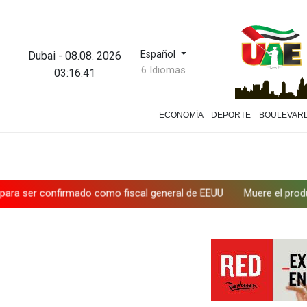
Español
Dubai
-
08.08. 2026
6 Idiomas
03:16:44
ECONOMÍA
DEPORTE
BOULEVAR
EUU
Muere el productor William Orbit, que colaboró con Madonna 