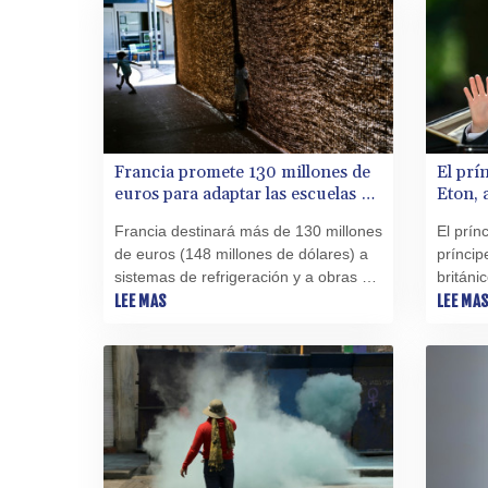
durante semanas de movilizaciones
en todo el país.
Francia promete 130 millones de
El prí
euros para adaptar las escuelas a
Eton, 
las olas de calor
Guill
Francia destinará más de 130 millones
El prín
de euros (148 millones de dólares) a
príncip
sistemas de refrigeración y a obras de
británi
renovación en escuelas francesas,
LEE MAS
septiem
LEE MA
anunciaron este viernes las
Eton, a
autoridades y empresas públicas,
Kensin
cuando una ola de calor azota el país.