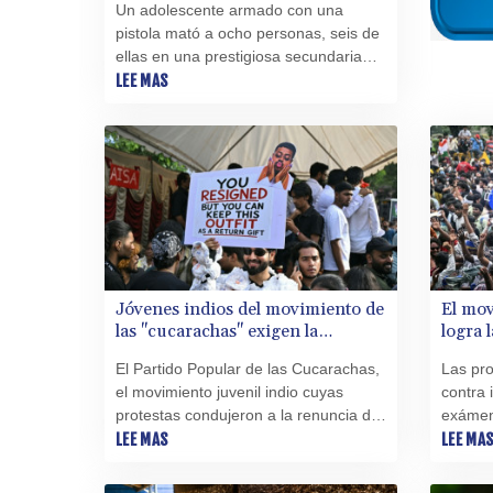
Un adolescente armado con una
pistola mató a ocho personas, seis de
ellas en una prestigiosa secundaria
cerca de Bangkok, informaron este
LEE MAS
viernes las autoridades y la policía
tailandesas.
Jóvenes indios del movimiento de
El mov
las "cucarachas" exigen la
logra 
liberación de todos los
Educac
El Partido Popular de las Cucarachas,
Las pro
manifestantes
el movimiento juvenil indio cuyas
contra 
protestas condujeron a la renuncia del
exámene
ministro de Educación, instó este
LEE MAS
movimie
LEE MA
lunes a las autoridades a liberar a
logrado
todos los manifestantes detenidos
la dimi