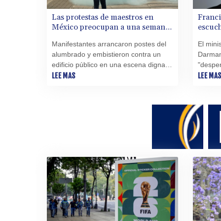
Las protestas de maestros en
Franci
México preocupan a una semana
escuch
del Mundial
abusos
Manifestantes arrancaron postes del
El mini
alumbrado y embistieron contra un
Darmani
edificio público en una escena digna
"desper
de una justa medieval. Ocurrió en
LEE MAS
los niñ
LEE MA
México, sacudido por protestas a una
denunc
semana del Mundial.
menore
en Parí