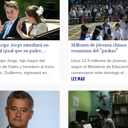
ncipe Jorge estudiará en
Millones de jóvenes chinos 
al igual que su padre,
examinan del "gaokao"
ermo
cipe Jorge, hijo mayor del
Unos 12,9 millones de jóvenes 
e de Gales y heredero al trono
según el Ministerio de Educaci
co, Guillermo, ingresará en
comenzaron este domingo el
bre en el prestigioso colegio
S
"gaokao", el temido examen na
LEE MAS
nunció el martes el palacio de
de acceso a la universidad.
gton.