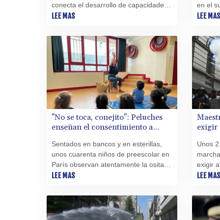
conecta el desarrollo de capacidades
en el s
con ingresos verificables, marcando
LEE MAS
semana
LEE MA
un hito en los programas de empleo
de est
en Oriente Medio
ascendi
este lu
"No se toca, conejito": Peluches
Maestr
enseñan el consentimiento a
exigir
preescolares en Francia
salaria
Sentados en bancos y en esterillas,
Unos 2.
unos cuarenta niños de preescolar en
marchar
París observan atentamente la osita
exigir 
de peluche que regaña a un patito que
LEE MAS
Rodrigo
LEE MA
acaba de levantarle la falda con su
una de 
ala.
sector 