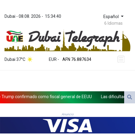
Dubai
 - 
08.08. 2026
 - 
15:34:43
Español
6 Idiomas
ZWL 372.275202
AED 4.245913
AED 4.245913
AFN 76.887634
Dubai 37°C
EUR
 - 
ALL 93.218842
AMD 422.094755
AOA 1060.176801
ARS 1733.04774
AUD 1.638747
AWG 2.082489
Las dificultades en Cisjordania impulsan el éxodo de los cristianos pa
AZN 1.97002
BAM 1.955776
BBD 2.321671
Anuncio
BDT 142.688227
BHD 0.434695
BIF 3451.157116