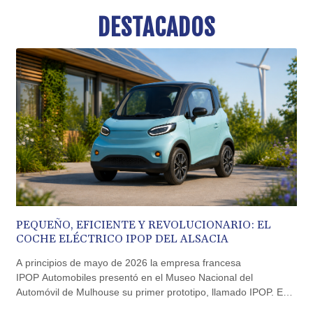
BMD 1.156136
DESTACADOS
BND 1.477082
BOB 13.69983
BRL 5.876989
BSD 1.152686
BTN 109.688637
BWP 15.558807
BYN 3.432357
BYR 22660.258427
BZD 2.318271
CAD 1.61333
CDF 2615.761404
CHF 0.93588
CLF 0.026749
PEQUEÑO, EFICIENTE Y REVOLUCIONARIO: EL
CLP 1056.199727
COCHE ELÉCTRICO IPOP DEL ALSACIA
CNY 7.801146
CNH 7.796152
A principios de mayo de 2026 la empresa francesa
COP 3633.55485
IPOP Automobiles presentó en el Museo Nacional del
CRC 523.993489
Automóvil de Mulhouse su primer prototipo, llamado IPOP. Este
CUC 1.156136
microcoche rompe con las normas porque los motores