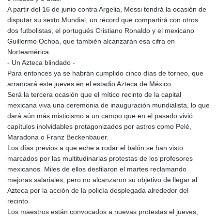
KGS 100.991685
A partir del 16 de junio contra Argelia, Messi tendrá la ocasión de
KHR 4673.518854
disputar su sexto Mundial, un récord que compartirá con otros
KMF 493.12343
dos futbolistas, el portugués Cristiano Ronaldo y el mexicano
KRW 1638.640772
Guillermo Ochoa, que también alcanzarán esa cifra en
KWD 0.357023
Norteamérica.
KYD 0.961017
- Un Azteca blindado -
KZT 541.135669
Para entonces ya se habrán cumplido cinco días de torneo, que
LAK 26067.486096
arrancará este jueves en el estadio Azteca de México.
LBP
Será la tercera ocasión que el mítico recinto de la capital
103263.512096
mexicana viva una ceremonia de inauguración mundialista, lo que
LKR 386.906578
dará aún más misticismo a un campo que en el pasado vivió
LRD 208.141271
capítulos inolvidables protagonizados por astros como Pelé,
LSL 18.917964
Maradona o Franz Beckenbauer.
LTL 3.409986
Los días previos a que eche a rodar el balón se han visto
LVL 0.69856
marcados por las multitudinarias protestas de los profesores
LYD 7.339597
mexicanos. Miles de ellos desfilaron el martes reclamando
MAD 10.74762
mejoras salariales, pero no alcanzaron su objetivo de llegar al
MDL 20.03577
Azteca por la acción de la policía desplegada alrededor del
MGA 4908.365176
recinto.
MKD 61.481068
Los maestros están convocados a nuevas protestas el jueves,