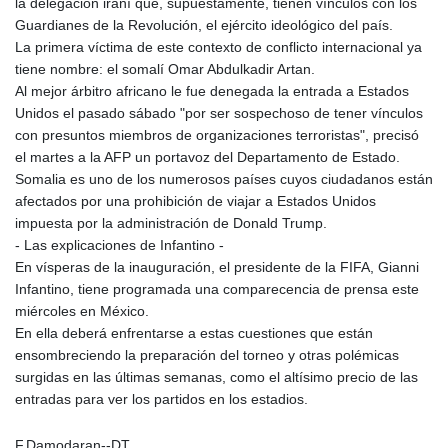
la delegación iraní que, supuestamente, tienen vínculos con los
PKR 320.189388
Guardianes de la Revolución, el ejército ideológico del país.
PLN 4.30117
La primera víctima de este contexto de conflicto internacional ya
PYG 6876.93715
tiene nombre: el somalí Omar Abdulkadir Artan.
QAR 4.215887
Al mejor árbitro africano le fue denegada la entrada a Estados
RON 5.244777
Unidos el pasado sábado "por ser sospechoso de tener vínculos
RSD 117.358631
con presuntos miembros de organizaciones terroristas", precisó
RUB 93.515578
el martes a la AFP un portavoz del Departamento de Estado.
RWF 1693.938243
Somalia es uno de los numerosos países cuyos ciudadanos están
SAR 4.333626
afectados por una prohibición de viajar a Estados Unidos
SBD 9.317771
impuesta por la administración de Donald Trump.
SCR 16.99798
- Las explicaciones de Infantino -
SDG 693.483603
En vísperas de la inauguración, el presidente de la FIFA, Gianni
SEK 10.953417
Infantino, tiene programada una comparecencia de prensa este
SGD 1.479663
miércoles en México.
SLE 28.408276
En ella deberá enfrentarse a estas cuestiones que están
SOS 659.009126
ensombreciendo la preparación del torneo y otras polémicas
SRD 43.501064
surgidas en las últimas semanas, como el altísimo precio de las
STD 23903.162464
entradas para ver los partidos en los estadios.
STN 24.481764
SVC 10.089834
F.Damodaran--DT