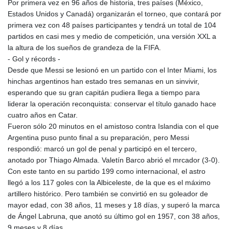
Por primera vez en 96 años de historia, tres países (México,
GTQ 8.795715
Estados Unidos y Canadá) organizarán el torneo, que contará por
GYD 241.227629
primera vez con 48 países participantes y tendrá un total de 104
HKD 9.058306
partidos en casi mes y medio de competición, una versión XXL a
HNL 30.907112
la altura de los sueños de grandeza de la FIFA.
HRK 7.534038
- Gol y récords -
HTG 150.767698
Desde que Messi se lesionó en un partido con el Inter Miami, los
HUF 362.223087
hinchas argentinos han estado tres semanas en un sinvivir,
IDR 20682.294394
esperando que su gran capitán pudiera llega a tiempo para
ILS 3.477385
liderar la operación reconquista: conservar el título ganado hace
IMP 0.857848
cuatro años en Catar.
INR 109.932764
Fueron sólo 20 minutos en el amistoso contra Islandia con el que
IQD 1510.627108
Argentina puso punto final a su preparación, pero Messi
IRR
respondió: marcó un gol de penal y participó en el tercero,
1587694.361999
anotado por Thiago Almada. Valetín Barco abrió el mrcador (3-0).
ISK 141.792902
Con este tanto en su partido 199 como internacional, el astro
JEP 0.857848
llegó a los 117 goles con la Albiceleste, de la que es el máximo
JMD 183.243508
artillero histórico. Pero también se convirtió en su goleador de
JOD 0.818791
mayor edad, con 38 años, 11 meses y 18 días, y superó la marca
JPY 182.181232
de Ángel Labruna, que anotó su último gol en 1957, con 38 años,
KES 149.439303
9 meses y 8 días.