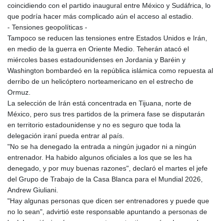
MMK 2424.552772
coincidiendo con el partido inaugural entre México y Sudáfrica, lo
MNT 4152.673297
que podría hacer más complicado aún el acceso al estadio.
MOP 9.316283
- Tensiones geopolíticas -
MRU 46.240358
Tampoco se reducen las tensiones entre Estados Unidos e Irán,
MUR 54.209096
en medio de la guerra en Oriente Medio. Teherán atacó el
MVR 17.842347
miércoles bases estadounidenses en Jordania y Baréin y
MWK 1999.510632
Washington bombardeó en la república islámica como repuesta al
MXN 19.917775
derribo de un helicóptero norteamericano en el estrecho de
MYR 4.721853
Ormuz.
MZN 73.807157
La selección de Irán está concentrada en Tijuana, norte de
NAD 18.917964
México, pero sus tres partidos de la primera fase se disputarán
NGN 1572.381111
en territorio estadounidense y no es seguro que toda la
NIO 42.438205
delegación iraní pueda entrar al país.
NOK 11.00856
"No se ha denegado la entrada a ningún jugador ni a ningún
NPR 175.401109
entrenador. Ha habido algunos oficiales a los que se les ha
NZD 1.964222
denegado, y por muy buenas razones", declaró el martes el jefe
OMR 0.444037
del Grupo de Trabajo de la Casa Blanca para el Mundial 2026,
PAB 1.153176
Andrew Giuliani.
PEN 3.903611
"Hay algunas personas que dicen ser entrenadores y puede que
PGK 5.170149
no lo sean", advirtió este responsable apuntando a personas de
PHP 70.148769