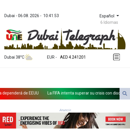
Dubai
 - 
06.08. 2026
 - 
10:41:53
Español
6 Idiomas
ZWL 371.86277
AED 4.241201
Dubai 38°C
EUR
 - 
AED 4.241201
AFN 76.219915
ALL 93.210974
AMD 421.7986
AOA 1060.156793
ARS 1727.958172
penderá de EEUU
La FIFA intenta superar su crisis con disculpas y "p
AUD 1.63908
AWG 2.081626
AZN 1.959559
Anuncio
BAM 1.954403
BBD 2.32254
BDT 142.738005