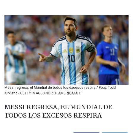
BHD 0.43488
BIF 3440.896583
BMD 1.154855
BND 1.478624
BOB 14.004993
BRL 5.916207
BSD 1.153151
BTN 109.628664
BWP 15.63742
BYN 3.410563
BYR 22635.15384
BZD 2.319233
CAD 1.618125
Messi regresa, el Mundial de todos los excesos respira / Foto: Todd
CDF 2611.126427
Kirkland - GETTY IMAGES NORTH AMERICA/AFP
CHF 0.932311
CLF 0.026733
MESSI REGRESA, EL MUNDIAL DE
CLP 1055.559908
TODOS LOS EXCESOS RESPIRA
CNY 7.795147
CNH 7.793913
COP 3675.544784