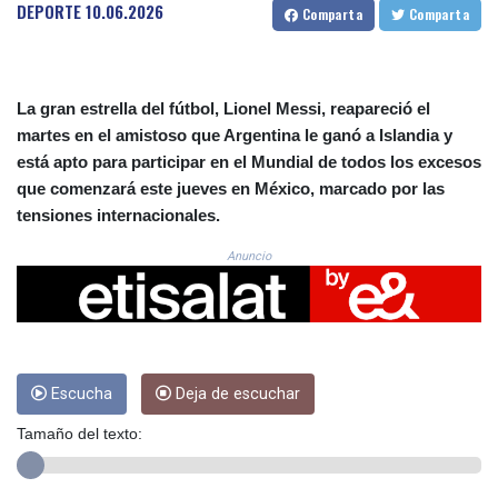
CRC 522.915026
DEPORTE
10.06.2026
Comparta
Comparta
CUC 1.154855
CUP 30.603652
CVE 110.186265
CZK 24.201154
La gran estrella del fútbol, Lionel Messi, reapareció el
DJF 205.338828
martes en el amistoso que Argentina le ganó a Islandia y
DKK 7.47541
está apto para participar en el Mundial de todos los excesos
DOP 67.250199
que comenzará este jueves en México, marcado por las
DZD 153.530983
tensiones internacionales.
EGP 57.54318
ERN 17.322822
Anuncio
ETB 186.117873
FJD 2.553963
FKP 0.857848
GBP 0.857774
GEL 3.019946
Escucha
Deja de escuchar
GGP 0.857848
GHS 13.520339
Tamaño del texto:
GIP 0.857848
GMD 84.878181
GNF 10128.411837