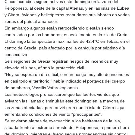
Cinco incendios siguen activos este domingo en la zona del
GTQ 8.820142
Peloponeso, al oeste de la capital Atenas, y en las islas de Eubea
GYD 241.849406
y Citera. Aviones y helicópteros reanudaron sus labores en varias
HKD 9.067746
zonas del país al amanecer.
HNL 31.077375
Sin embargo algunos están retrocediendo o están siendo
HRK 7.536622
controlados por los bomberos, especialmente en la isla de Creta.
HTG 151.150865
El domingo la temperatura máxima fue de 42.4°C en Tebas, en el
HUF 363.096405
centro de Grecia, país afectado por la canícula por séptimo día
IDR 20580.370421
consecutivo.
ILS 3.468234
Seis regiones de Grecia registran riesgos de incendios muy
IMP 0.859288
elevado el lunes, afirmó la protección civil.
INR 109.992259
"Hoy se espera un día difícil, con un riesgo muy alto de incendios
IQD 1515.115748
en casi todo el territorio," había indicado el portavoz del cuerpo
IRR
de bomberos, Vassilis Vathrakogiannis.
1590322.371805
Los meteorólogos pronosticaron que los fuertes vientos que
ISK 142.598215
avivaron las llamas disminuirán este domingo en la mayoría de
JEP 0.859288
las zonas afectadas, pero advirtieron que la isla de Citera sigue
JMD 183.583315
enfrentando condiciones de viento "preocupantes".
JOD 0.819746
Se enviaron alertas de evacuación a los habitantes de la isla,
JPY 182.445186
situada frente al extremo sureste del Peloponeso, a primera hora
KES 148.887592
del domingo, mientras el fuego seguía propagándose sin control.