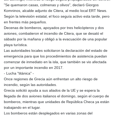
KGS 101.104505
"Se quemaron casas, colmenas y olivos", declaró Giorgos
KHR 4685.244046
Komninos, alcalde adjunto de Citera, al medio local ERT News.
KMF 492.514185
Según la televisión estatal, el foco seguía activo esta tarde, pero
KRW 1627.712241
en frentes más pequeños.
KWD 0.356853
Decenas de bomberos, apoyados por tres helicópteros y dos
KYD 0.963346
aviones, combatieron el incendio de Citera, que se desató el
KZT 541.784389
sábado por la mañana y obligó a la evacuación de una popular
LAK 26108.437325
playa turística.
LBP
Las autoridades locales solicitaron la declaración del estado de
103531.946431
emergencia para que los procedimientos de asistencia puedan
LKR 387.745291
comenzar de inmediato en la isla, que también se vio afectada
LRD 209.896866
por un importante incendio en 2017.
LSL 18.648909
- Lucha "titánica" -
LTL 3.413768
Once regiones de Grecia aún enfrentan un alto riesgo de
LVL 0.699335
incendio, según las autoridades.
LYD 7.358849
Grecia solicitó ayuda a sus aliados de la UE y se espera la
MAD 10.757887
llegada de dos aviones italianos el domingo, según el cuerpo de
MDL 20.102303
bomberos, mientras que unidades de República Checa ya están
MGA 4982.944983
trabajando en el lugar.
MKD 61.70777
Los bomberos están desplegados en varias zonas del