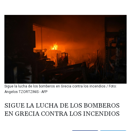
BHD 0.435984
BIF 3453.955207
BMD 1.156136
BND 1.481323
BOB 13.739522
BRL 5.876989
BSD 1.155995
BTN 110.001186
BWP 15.603479
BYN 3.442212
BYR 22660.258427
BZD 2.324897
CAD 1.613446
Sigue la lucha de los bomberos en Grecia contra los incendios / Foto:
CDF 2615.761404
Angelos TZORTZINIS - AFP
CHF 0.934181
CLF 0.026749
SIGUE LA LUCHA DE LOS BOMBEROS
CLP 1056.199727
EN GRECIA CONTRA LOS INCENDIOS
CNY 7.801146
CNH 7.796152
COP 3650.105178