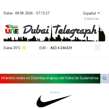
Dubai
 - 
08.08. 2026
 - 
07:12:27
Español
6 Idiomas
ZWL 372.275202
AED 4.246429
Dubai 35°C
EUR
 - 
AED 4.246429
AFN 76.887634
ALL 93.189144
AMD 423.342651
AOA 1060.176801
ARS 1724.882575
ntino recibe en Colombia el apoyo del fútbol de Sudamérica
Exaboga
AUD 1.635501
AWG 2.082489
AZN 1.97002
Anuncio
BAM 1.961391
BBD 2.328337
BDT 143.102254