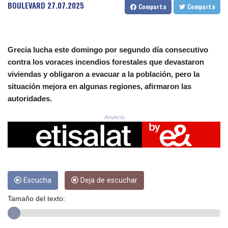
CRC 525.509359
BOULEVARD
27.07.2025
Comparta
Comparta
CUC 1.156136
CUP 30.637594
CVE 110.646682
CZK 24.258158
Grecia lucha este domingo por segundo día consecutivo
DJF 205.46888
contra los voraces incendios forestales que devastaron
DKK 7.477932
viviendas y obligaron a evacuar a la población, pero la
DOP 67.345355
situación mejora en algunas regiones, afirmaron las
DZD 153.688625
autoridades.
EGP 57.293288
ERN 17.342035
Anuncio
ETB 184.982115
FJD 2.553384
FKP 0.859288
GBP 0.856968
GEL 3.017966
Escucha
Deja de escuchar
GGP 0.859288
GHS 13.596606
Tamaño del texto:
GIP 0.859288
GMD 84.980421
GNF 10145.090599