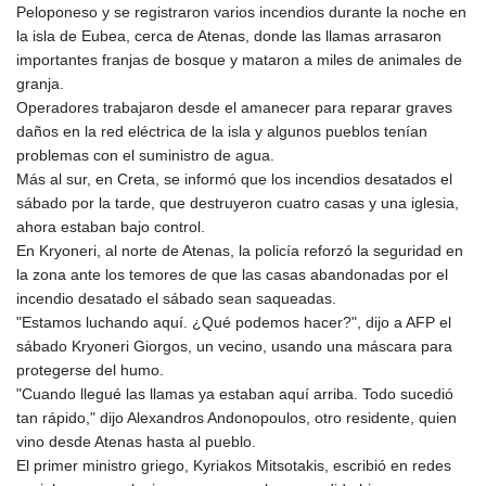
MMK 2427.367709
Peloponeso y se registraron varios incendios durante la noche en
MNT 4157.510076
la isla de Eubea, cerca de Atenas, donde las llamas arrasaron
MOP 9.34149
importantes franjas de bosque y mataron a miles de animales de
MRU 46.349915
granja.
MUR 54.396619
Operadores trabajaron desde el amanecer para reparar graves
MVR 17.862733
daños en la red eléctrica de la isla y algunos pueblos tenían
MWK 2008.207995
problemas con el suministro de agua.
MXN 19.811776
Más al sur, en Creta, se informó que los incendios desatados el
MYR 4.728715
sábado por la tarde, que destruyeron cuatro casas y una iglesia,
MZN 73.882892
ahora estaban bajo control.
NAD 18.78764
En Kryoneri, al norte de Atenas, la policía reforzó la seguridad en
NGN 1577.963717
la zona ante los temores de que las casas abandonadas por el
NIO 42.540713
incendio desatado el sábado sean saqueadas.
NOK 10.99759
"Estamos luchando aquí. ¿Qué podemos hacer?", dijo a AFP el
NPR 176.001898
sábado Kryoneri Giorgos, un vecino, usando una máscara para
NZD 1.961547
protegerse del humo.
OMR 0.442559
"Cuando llegué las llamas ya estaban aquí arriba. Todo sucedió
PAB 1.15598
tan rápido," dijo Alexandros Andonopoulos, otro residente, quien
PEN 3.913564
vino desde Atenas hasta al pueblo.
PGK 5.112721
El primer ministro griego, Kyriakos Mitsotakis, escribió en redes
PHP 70.183258