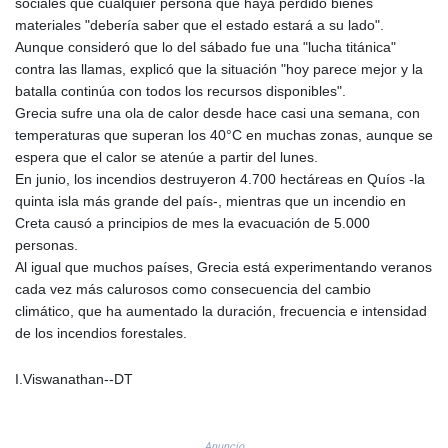
sociales que cualquier persona que haya perdido bienes
PKR 321.178758
materiales "debería saber que el estado estará a su lado".
PLN 4.299905
Aunque consideró que lo del sábado fue una "lucha titánica"
PYG 6873.802279
contra las llamas, explicó que la situación "hoy parece mejor y la
QAR 4.213541
batalla continúa con todos los recursos disponibles".
RON 5.244583
Grecia sufre una ola de calor desde hace casi una semana, con
RSD 117.953626
temperaturas que superan los 40°C en muchas zonas, aunque se
RUB 94.679224
espera que el calor se atenúe a partir del lunes.
RWF 1693.738704
En junio, los incendios destruyeron 4.700 hectáreas en Quíos -la
SAR 4.370455
quinta isla más grande del país-, mientras que un incendio en
SBD 9.325039
Creta causó a principios de mes la evacuación de 5.000
SCR 16.735107
personas.
SDG 694.263698
Al igual que muchos países, Grecia está experimentando veranos
SEK 10.961095
cada vez más calurosos como consecuencia del cambio
SGD 1.477777
climático, que ha aumentado la duración, frecuencia e intensidad
SLE 28.445176
de los incendios forestales.
SOS 694.263682
SRD 43.778814
I.Viswanathan--DT
STD 23929.673396
STN 24.712399
SVC 10.11514
Anuncio