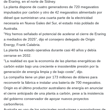
de Eraring, en el norte de Sídney.
GTQ 8.805348
La planta dispone de cuatro generadores de 720 megavatios
GYD 241.43004
impulsados por carbón y otro de 42 megavatios alimentado por
HKD 9.054939
diésel que suministran una cuarta parte de la electricidad
HNL 30.930577
necesaria en Nueva Gales del Sur, el estado más poblado de
HRK 7.534661
Australia.
HTG 150.888179
"Hoy hemos señalado el potencial de acelerar el cierre de Eraring
HUF 363.741084
a mediados de 2025", dijo el consejero delegado de Origin
IDR 20659.564222
Energy, Frank Calabria.
ILS 3.476689
La planta ha estado operativa durante casi 40 años y debía
IMP 0.857432
cerrarse en 2032.
INR 109.925261
"La realidad es que la economía de las plantas energéticas de
IQD 1511.781564
carbón están bajo una creciente e insostenible presión por la
IRR
generación de energía limpia y de bajo coste", dijo.
1586924.175584
La compañía tiene un plan por 173 millones de dólares para
ISK 141.990031
reconvertir la fábrica e instalar una batería de 700 megavatios.
JEP 0.857432
Origin es el último productor australiano de energía en anunciar
JMD 182.926462
el cierre anticipado de una planta a carbón, pese a la insistencia
JOD 0.818416
del gobierno conservador de apoyar nuevos proyectos
JPY 182.177709
carboníferos.
KES 149.308045
Australia es uno de los principales productores y exportadores de