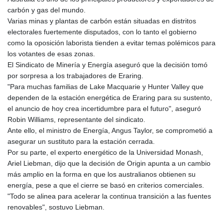
KGS 100.942743
carbón y gas del mundo.
KHR 4682.633154
Varias minas y plantas de carbón están situadas en distritos
KMF 492.883829
electorales fuertemente disputados, con lo tanto el gobierno
KRW 1642.584342
como la oposición laborista tienden a evitar temas polémicos para
KWD 0.356596
los votantes de esas zonas.
KYD 0.961725
El Sindicato de Minería y Energía aseguró que la decisión tomó
KZT 540.782319
por sorpresa a los trabajadores de Eraring.
LAK 26074.844302
"Para muchas familias de Lake Macquarie y Hunter Valley que
LBP
dependen de la estación energética de Eraring para su sustento,
103342.499248
el anuncio de hoy crea incertidumbre para el futuro", aseguró
LKR 387.641311
Robin Williams, representante del sindicato.
LRD 208.303681
Ante ello, el ministro de Energía, Angus Taylor, se comprometió a
LSL 18.823107
asegurar un sustituto para la estación cerrada.
LTL 3.408332
Por su parte, el experto energético de la Universidad Monash,
LVL 0.698221
Ariel Liebman, dijo que la decisión de Origin apunta a un cambio
LYD 7.356456
más amplio en la forma en que los australianos obtienen su
MAD 10.767203
energía, pese a que el cierre se basó en criterios comerciales.
MDL 20.079427
"Todo se alinea para acelerar la continua transición a las fuentes
MGA 4961.611298
renovables", sostuvo Liebman.
MKD 61.52518