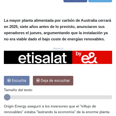
CRC 524.929317
CUC 1.154295
CUP 30.588806
CVE 110.25684
La mayor planta alimentada por carbón de Australia cerrará
CZK 24.205269
en 2025, siete años antes de lo previsto, anunciaron sus
DJF 205.50301
operadores el jueves, argumentando que la instalación ya
DKK 7.475304
no era viable dado el bajo coste de energías renovables.
DOP 67.244732
DZD 153.502688
Anuncio
EGP 57.471515
ERN 17.314419
ETB 186.262401
FJD 2.553819
FKP 0.857432
Escucha
Deja de escuchar
GBP 0.857122
GEL 3.018477
Tamaño del texto:
GGP 0.857432
GHS 13.565055
GIP 0.857432
Origin Energy aseguró a los inversores que el "influjo de
GMD 84.842311
renovables" estaba "lastrando la economía" de la enorme planta
GNF 10135.249888