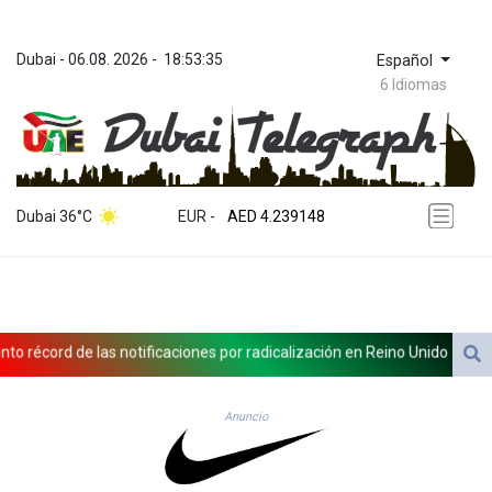
Dubai
 - 
06.08. 2026
 - 
18:53:35
Español
6 Idiomas
ZWL 371.682381
AED 4.239148
Dubai 36°C
EUR
 - 
AED 4.239148
AFN 76.183133
ALL 93.242695
AMD 422.066935
AOA 1059.642688
ARS 1727.110367
cord de las notificaciones por radicalización en Reino Unido
Una m
AUD 1.638971
AWG 2.080616
AZN 1.960251
Anuncio
BAM 1.955655
BBD 2.324318
BDT 142.849428