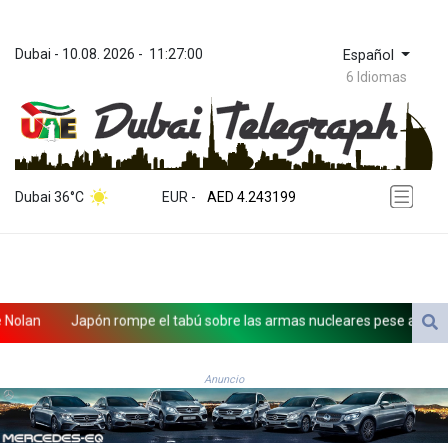
Dubai
 - 
10.08. 2026
 - 
11:27:00
Español
6 Idiomas
ZWL 372.037716
AED 4.243199
Dubai 36°C
EUR
 - 
AED 4.243199
AFN 76.816385
ALL 93.186779
AMD 421.940448
AOA 1059.499986
ARS 1731.96426
lan
Japón rompe el tabú sobre las armas nucleares pese a inquietud
AUD 1.634492
AWG 2.081161
AZN 1.961832
Anuncio
BAM 1.955111
BBD 2.320873
BDT 142.639766