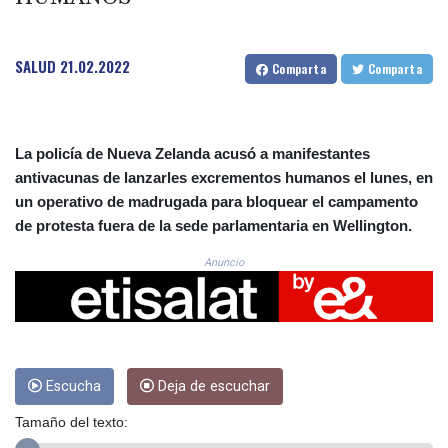
CRC 523.81326
CUC 1.155398
CUP 30.61805
SALUD
21.02.2022
Comparta
Comparta
CVE 110.22332
CZK 24.264051
DJF 205.196847
DKK 7.475264
La policía de Nueva Zelanda acusó a manifestantes
DOP 67.26602
antivacunas de lanzarles excrementos humanos el lunes, en
DZD 153.587771
un operativo de madrugada para bloquear el campamento
EGP 57.609419
ERN 17.330971
de protesta fuera de la sede parlamentaria en Wellington.
ETB 185.985596
Anuncio
FJD 2.552261
FKP 0.857019
GBP 0.856098
GEL 3.015386
GGP 0.857019
GHS 13.519372
Escucha
Deja de escuchar
GIP 0.857019
Tamaño del texto:
GMD 84.920858
GNF 10120.260724