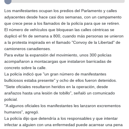
GTQ 8.791676
Los manifestantes ocupan los predios del Parlamento y calles
GYD 241.024009
adyacentes desde hace casi dos semanas, con un campamento
HKD 9.064594
que crece pese a los llamados de la policía para que se retiren.
HNL 30.884989
El número de vehículos que bloquean las calles céntricas se
HRK 7.534375
duplicó el fin de semana a 800, cuando más personas se unieron
HTG 150.666939
a la protesta inspirada en el llamado "Convoy de la Libertad" de
HUF 363.033032
camioneros canadienses.
IDR 20546.50216
Para evitar la expansión del movimiento, unos 300 policías
ILS 3.468101
acompañaron a montacargas que instalaron barricadas de
IMP 0.857019
concreto sobre la calle.
INR 110.072122
La policía indicó que "un gran número de manifestantes
IQD 1509.468404
bulliciosos estaba presente" y ocho de ellos fueron detenidos.
IRR 1589307.85432
"Siete oficiales resultaron heridos en la operación, desde
ISK 142.587462
arañazos hasta una lesión de tobillo", señaló un comunicado
JEP 0.857019
policial.
JMD 182.994762
"A algunos oficiales los manifestantes les lanzaron excrementos
JOD 0.819159
humanos", agregó.
JPY 182.969975
La policía dijo que detendría a los responsables y que intentar
KES 149.450928
infectar a alguien con una enfermedad puede acarrear una pena
KGS 101.03906