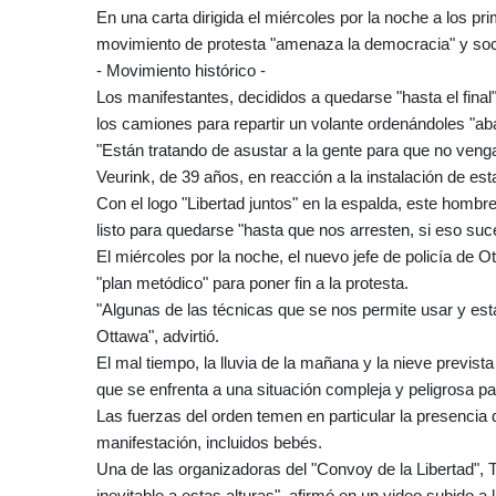
En una carta dirigida el miércoles por la noche a los pr
movimiento de protesta "amenaza la democracia" y soca
- Movimiento histórico -
Los manifestantes, decididos a quedarse "hasta el final"
los camiones para repartir un volante ordenándoles "aba
"Están tratando de asustar a la gente para que no veng
Veurink, de 39 años, en reacción a la instalación de est
Con el logo "Libertad juntos" en la espalda, este hombr
listo para quedarse "hasta que nos arresten, si eso suc
El miércoles por la noche, el nuevo jefe de policía de O
"plan metódico" para poner fin a la protesta.
"Algunas de las técnicas que se nos permite usar y 
Ottawa", advirtió.
El mal tiempo, la lluvia de la mañana y la nieve prevista
que se enfrenta a una situación compleja y peligrosa pa
Las fuerzas del orden temen en particular la presencia
manifestación, incluidos bebés.
Una de las organizadoras del "Convoy de la Libertad", 
inevitable a estas alturas", afirmó en un video subido a 