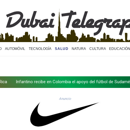
D
AUTOMÓVIL
TECNOLOGÍA
SALUD
NATURA
CULTURA
EDUCACIÓ
no recibe en Colombia el apoyo del fútbol de Sudamérica
Exaboga
Anuncio