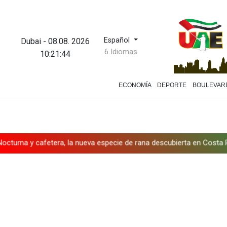
Español
Dubai
-
08.08. 2026
6 Idiomas
10:21:45
ECONOMÍA
DEPORTE
BOULEVAR
era, la nueva especie de rana descubierta en Costa Rica
Infanti