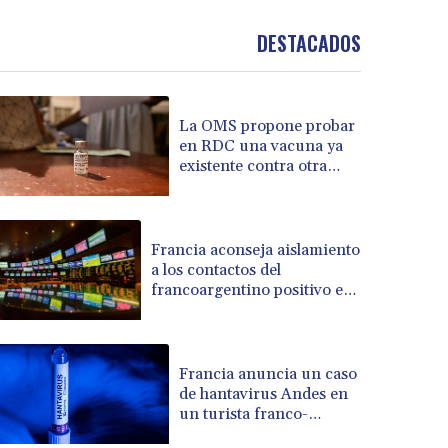
BND 1.481323
BOB 13.739522
DESTACADOS
BRL 5.876989
BSD 1.155995
BTN 110.001186
La OMS propone probar
BWP 15.603479
en RDC una vacuna ya
BYN 3.442212
existente contra otra
BYR 22660.258427
cepa del ébola
BZD 2.324897
CAD 1.613446
Francia aconseja aislamiento
CDF 2615.761404
a los contactos del
CHF 0.934181
francoargentino positivo en
CLF 0.026749
hantavirus
CLP 1056.199727
CNY 7.801146
CNH 7.796152
Francia anuncia un caso
de hantavirus Andes en
COP 3650.105178
un turista franco-
CRC 525.509359
argentino
CUC 1.156136