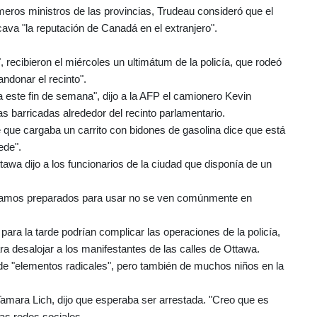
imeros ministros de las provincias, Trudeau consideró que el
va "la reputación de Canadá en el extranjero".
, recibieron el miércoles un ultimátum de la policía, que rodeó
ndonar el recinto".
a este fin de semana", dijo a la AFP el camionero Kevin
as barricadas alrededor del recinto parlamentario.
e que cargaba un carrito con bidones de gasolina dice que está
ede".
ttawa dijo a los funcionarios de la ciudad que disponía de un
estamos preparados para usar no se ven comúnmente en
 para la tarde podrían complicar las operaciones de la policía,
ra desalojar a los manifestantes de las calles de Ottawa.
 de "elementos radicales", pero también de muchos niños en la
Tamara Lich, dijo que esperaba ser arrestada. "Creo que es
las redes sociales.