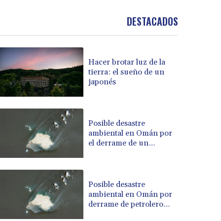
BND 1.477278
BOB 13.934392
DESTACADOS
BRL 5.903903
BSD 1.152055
BTN 109.639899
Hacer brotar luz de la
BWP 15.581348
tierra: el sueño de un
BYN 3.410947
japonés
BYR 22585.863139
BZD 2.316988
CAD 1.614976
Posible desastre
CDF 2604.28847
ambiental en Omán por
CHF 0.936438
el derrame de un
CLF 0.026729
petrolero vinculado a
CLP 1055.405144
Rusia
CNY 7.7772
CNH 7.775921
Posible desastre
ambiental en Omán por
COP 3641.809104
derrame de petrolero
CRC 524.040432
vinculado a Rusia
CUC 1.15234