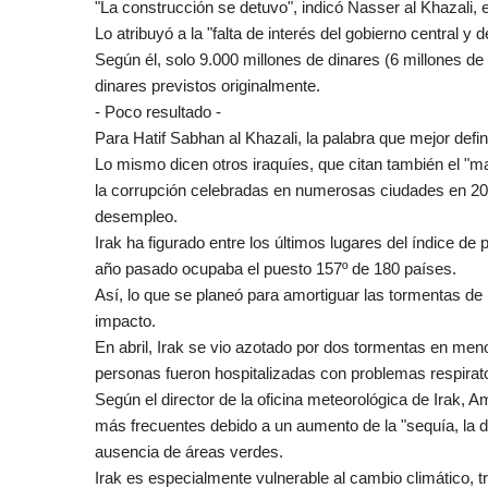
"La construcción se detuvo", indicó Nasser al Khazali, e
Lo atribuyó a la "falta de interés del gobierno central y 
Según él, solo 9.000 millones de dinares (6 millones de d
dinares previstos originalmente.
- Poco resultado -
Para Hatif Sabhan al Khazali, la palabra que mejor defini
Lo mismo dicen otros iraquíes, que citan también el "m
la corrupción celebradas en numerosas ciudades en 2019
desempleo.
Irak ha figurado entre los últimos lugares del índice de
año pasado ocupaba el puesto 157º de 180 países.
Así, lo que se planeó para amortiguar las tormentas de
impacto.
En abril, Irak se vio azotado por dos tormentas en m
personas fueron hospitalizadas con problemas respirato
Según el director de la oficina meteorológica de Irak, A
más frecuentes debido a un aumento de la "sequía, la des
ausencia de áreas verdes.
Irak es especialmente vulnerable al cambio climático, tr