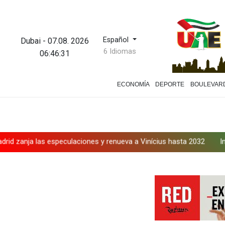
Español
Dubai
-
07.08. 2026
6 Idiomas
06:46:32
ECONOMÍA
DEPORTE
BOULEVAR
especulaciones y renueva a Vinícius hasta 2032
Infantino bajo pr