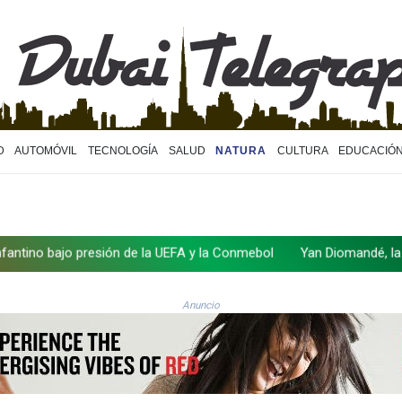
D
AUTOMÓVIL
TECNOLOGÍA
SALUD
NATURA
CULTURA
EDUCACIÓ
esión de la UEFA y la Conmebol
Yan Diomandé, la nueva joya del R
Anuncio