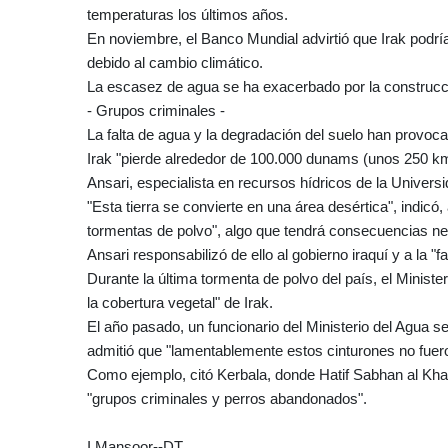
temperaturas los últimos años.
En noviembre, el Banco Mundial advirtió que Irak podrí
debido al cambio climático.
La escasez de agua se ha exacerbado por la construcció
- Grupos criminales -
La falta de agua y la degradación del suelo han provocado
Irak "pierde alrededor de 100.000 dunams (unos 250 km 
Ansari, especialista en recursos hídricos de la Univers
"Esta tierra se convierte en una área desértica", indicó
tormentas de polvo", algo que tendrá consecuencias nega
Ansari responsabilizó de ello al gobierno iraquí y a la "fa
Durante la última tormenta de polvo del país, el Ministe
la cobertura vegetal" de Irak.
El año pasado, un funcionario del Ministerio del Agua se 
admitió que "lamentablemente estos cinturones no fuero
Como ejemplo, citó Kerbala, donde Hatif Sabhan al Khaz
"grupos criminales y perros abandonados".
I.Mansoor--DT