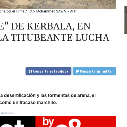
e lucha por el clima / Foto: Mohammed SAWAF - AFP
" DE KERBALA, EN
 LA TITUBEANTE LUCHA
Comparta
en Facebook
Comparta
en Twitter
desertificación y las tormentas de arena, el
e como un fracaso marchito.
Anuncio