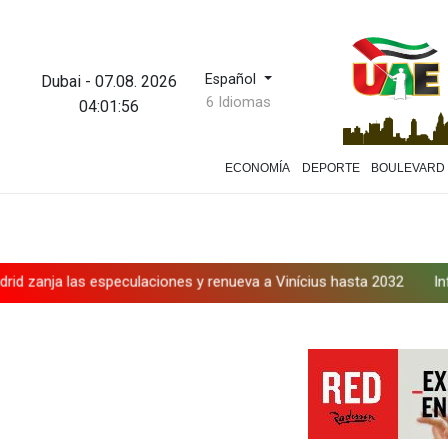
Español
Dubai
-
07.08. 2026
6 Idiomas
04:01:57
ECONOMÍA
DEPORTE
BOULEVARD
 las especulaciones y renueva a Vinícius hasta 2032
Infantino ba