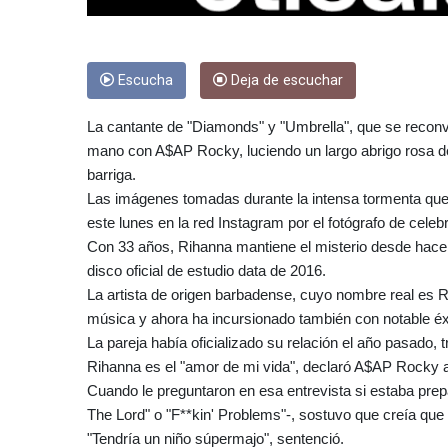
Escucha
Deja de escuchar
La cantante de "Diamonds" y "Umbrella", que se reconvir
mano con A$AP Rocky, luciendo un largo abrigo rosa 
barriga.
Las imágenes tomadas durante la intensa tormenta que 
este lunes en la red Instagram por el fotógrafo de cele
Con 33 años, Rihanna mantiene el misterio desde hace 
disco oficial de estudio data de 2016.
La artista de origen barbadense, cuyo nombre real es R
música y ahora ha incursionado también con notable éxit
La pareja había oficializado su relación el año pasado,
Rihanna es el "amor de mi vida", declaró A$AP Rocky 
Cuando le preguntaron en esa entrevista si estaba prep
The Lord" o "F**kin' Problems"-, sostuvo que creía que 
"Tendría un niño súpermajo", sentenció.