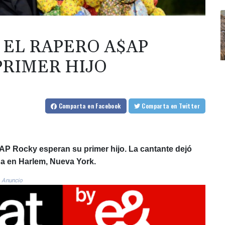
 EL RAPERO A$AP
PRIMER HIJO
Comparta
en Facebook
Comparta
en Twitter
$AP Rocky esperan su primer hijo. La cantante dejó
na en Harlem, Nueva York.
Anuncio