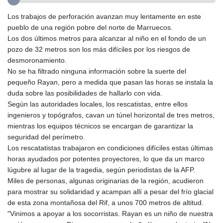
GTQ 8.794891
Los trabajos de perforación avanzan muy lentamente en este
GYD 241.157003
pueblo de una región pobre del norte de Marruecos.
HKD 9.067746
Los dos últimos metros para alcanzar al niño en el fondo de un
HNL 30.895616
pozo de 32 metros son los más difíciles por los riesgos de
HRK 7.536622
desmoronamiento.
HTG 150.718127
No se ha filtrado ninguna información sobre la suerte del
HUF 363.096405
pequeño Rayan, pero a medida que pasan las horas se instala la
IDR 20580.370421
duda sobre las posibilidades de hallarlo con vida.
ILS 3.468234
Según las autoridades locales, los rescatistas, entre ellos
IMP 0.8566
ingenieros y topógrafos, cavan un túnel horizontal de tres metros,
INR 110.076256
mientras los equipos técnicos se encargan de garantizar la
IQD 1509.981237
seguridad del perímetro.
IRR
Los rescatatistas trabajaron en condiciones difíciles estas últimas
1590322.371805
horas ayudados por potentes proyectores, lo que da un marco
ISK 142.598215
lúgubre al lugar de la tragedia, según periodistas de la AFP.
JEP 0.8566
Miles de personas, algunas originarias de la región, acudieron
JMD 183.057725
para mostrar su solidaridad y acampan allí a pesar del frío glacial
JOD 0.819746
de esta zona montañosa del Rif, a unos 700 metros de altitud.
JPY 182.445186
"Vinimos a apoyar a los socorristas. Rayan es un niño de nuestra
KES 149.158147