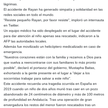
MMK 2427.596601
lágrimas.
MNT 4159.0218
El accidente de Rayan ha generado simpatía y solidaridad en las
MOP 9.314584
redes sociales en todo el mundo.
MRU 46.338424
"Resiste pequeño Rayan, por favor resiste", imploró un internauta
MUR 54.419742
en Twitter.
MVR 17.862733
Un equipo médico ha sido desplegado en el lugar del accidente
MWK 1998.775164
para dar atención al niño apenas sea rescatado, indicaron a la
MXN 19.812061
AFP las autoridades locales.
MYR 4.728715
Además fue movilizado un helicóptero medicalizado en caso de
MZN 73.882892
emergencia.
NAD 18.726567
"Nuestros corazones están con la familia y rezamos a Dios para
NGN 1577.963717
que vuelva a reencontrarse con sus familiares lo más pronto
NIO 42.419473
posible", declaró el portavoz del gobierno, Mustapha Baitas,
NOK 10.99759
exhortando a la gente presente en el lugar a "dejar a los
NPR 175.501819
socorristas trabajar para salvar a este niño".
NZD 1.966719
Este accidente recuerda una tragedia ocurrida en España en
OMR 0.442445
2019 cuando un niño de dos años murió tras caer en un pozo
PAB 1.152686
abandonado de 24 centímetros de diámetro y más de 100 metros
PEN 3.903651
de profundidad en Andalucía. Tras una operación de gran
PGK 5.093937
envergadura los restos del menor fueron rescatados tras un
PHP 70.183258