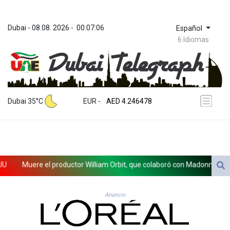
Dubai
 - 
08.08. 2026
 - 
00:07:06
Español
6 Idiomas
ZWL 372.279507
AED 4.246478
Dubai 35°C
EUR
 - 
AED 4.246478
AFN 76.888523
ALL 93.48757
AMD 423.347546
AOA 1061.345207
ARS 1733.058686
Muere el productor William Orbit, que colaboró con Madonna en "Ray
AUD 1.635994
AWG 2.082513
AZN 1.970043
Anuncio
BAM 1.961414
BBD 2.328364
BDT 143.103908