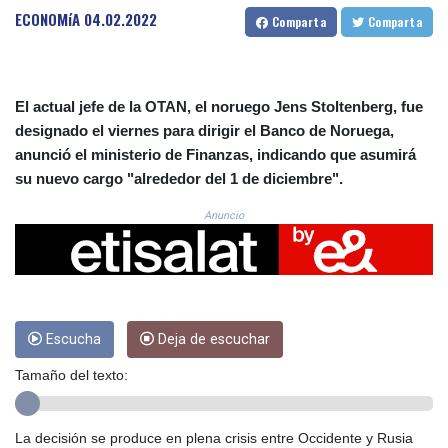
CRC 525.515435
ECONOMíA
04.02.2022
Comparta
Comparta
CUC 1.156149
CUP 30.637949
CVE 110.647961
CZK 24.266354
El actual jefe de la OTAN, el noruego Jens Stoltenberg, fue
DJF 205.471255
designado el viernes para dirigir el Banco de Noruega,
DKK 7.476127
anunció el ministerio de Finanzas, indicando que asumirá
DOP 67.346134
su nuevo cargo "alrededor del 1 de diciembre".
DZD 153.688915
EGP 57.556612
Anuncio
ERN 17.342235
ETB 186.583498
FJD 2.553413
FKP 0.859298
GBP 0.856793
GEL 3.023376
Escucha
Deja de escuchar
GGP 0.859298
Tamaño del texto:
GHS 13.596763
GIP 0.859298
GMD 84.981404
La decisión se produce en plena crisis entre Occidente y Rusia
GNF 10145.207892