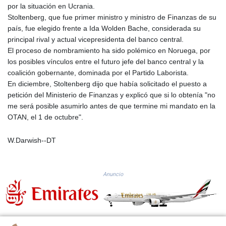
por la situación en Ucrania.
GTQ 8.820244
Stoltenberg, que fue primer ministro y ministro de Finanzas de su
GYD 241.852202
país, fue elegido frente a Ida Wolden Bache, considerada su
HKD 9.070596
principal rival y actual vicepresidenta del banco central.
HNL 30.984681
El proceso de nombramiento ha sido polémico en Noruega, por
HRK 7.533703
los posibles vínculos entre el futuro jefe del banco central y la
HTG 151.152612
coalición gobernante, dominada por el Partido Laborista.
HUF 363.337748
En diciembre, Stoltenberg dijo que había solicitado el puesto a
IDR 20582.920659
petición del Ministerio de Finanzas y explicó que si lo obtenía "no
ILS 3.468274
me será posible asumirlo antes de que termine mi mandato en la
IMP 0.859298
OTAN, el 1 de octubre".
INR 110.065674
IQD 1514.334158
W.Darwish--DT
IRR
1590340.758301
ISK 142.611425
Anuncio
JEP 0.859298
JMD 183.585438
JOD 0.819755
JPY 182.105612
KES 147.605987