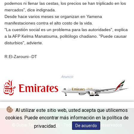
MMK 2427.596601
podemos ni llenar las cestas, los precios se han triplicado en los
MNT 4159.0218
mercados", dice indignada.
MOP 9.314584
Desde hace varios meses se organizan en Yamena
MRU 46.338424
manifestaciones contra el alto costo de la vida.
MUR 54.419742
"La cuestión social es un problema para las autoridades", explica
MVR 17.862733
a la AFP Kelma Manatouma, politólogo chadiano. "Puede causar
MWK 1998.775164
disturbios", advierte.
MXN 19.811945
MYR 4.728715
R.El-Zarouni--DT
MZN 73.882892
NAD 18.726567
NGN 1577.963717
Anuncio
NIO 42.419473
NOK 10.99759
NPR 175.501819
NZD 1.961547
OMR 0.442445
Al utilizar este sitio web, usted acepta que utilicemos
PAB 1.152686
cookies. Puede encontrar más información en la política de
PEN 3.903651
© Dubai Telegraph - 2026 - Todos los derechos reservados
privacidad.
De acuerdo
PGK 5.093937
PHP 70.183258