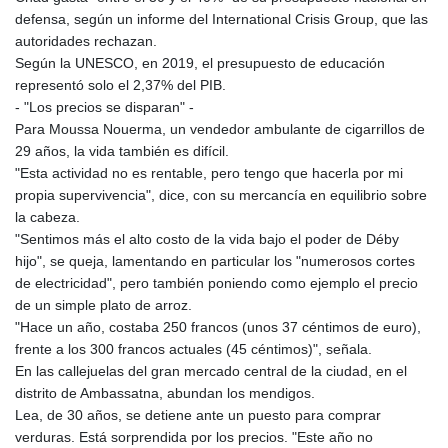
KGS 101.104505
defensa, según un informe del International Crisis Group, que las
KHR 4681.941823
autoridades rechazan.
KMF 492.514185
Según la UNESCO, en 2019, el presupuesto de educación
KRW 1627.712241
representó solo el 2,37% del PIB.
KWD 0.356853
- "Los precios se disparan" -
KYD 0.960588
Para Moussa Nouerma, un vendedor ambulante de cigarrillos de
KZT 540.233287
29 años, la vida también es difícil.
LAK 26025.676609
"Esta actividad no es rentable, pero tengo que hacerla por mi
LBP
propia supervivencia", dice, con su mercancía en equilibrio sobre
103223.017367
la cabeza.
LKR 386.635196
"Sentimos más el alto costo de la vida bajo el poder de Déby
LRD 208.057415
hijo", se queja, lamentando en particular los "numerosos cortes
LSL 18.726567
de electricidad", pero también poniendo como ejemplo el precio
LTL 3.413768
de un simple plato de arroz.
LVL 0.699335
"Hace un año, costaba 250 francos (unos 37 céntimos de euro),
LYD 7.331909
frente a los 300 francos actuales (45 céntimos)", señala.
MAD 10.743067
En las callejuelas del gran mercado central de la ciudad, en el
MDL 20.044751
distrito de Ambassatna, abundan los mendigos.
MGA 4918.938878
Lea, de 30 años, se detiene ante un puesto para comprar
MKD 61.524236
verduras. Está sorprendida por los precios. "Este año no