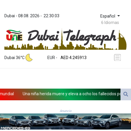
Dubai
 - 
08.08. 2026
 - 
22:30:03
Español
6 Idiomas
ZWL 372.275202
AED 4.245913
Dubai 36°C
EUR
 - 
AED 4.245913
AFN 76.887634
ALL 93.218842
AMD 422.094755
AOA 1060.176801
ARS 1724.882567
ial
Una niña herida muere y eleva a ocho los fallecidos por el tirot
AUD 1.638747
AWG 2.082489
AZN 1.97002
Anuncio
BAM 1.955776
BBD 2.321671
BDT 142.688227