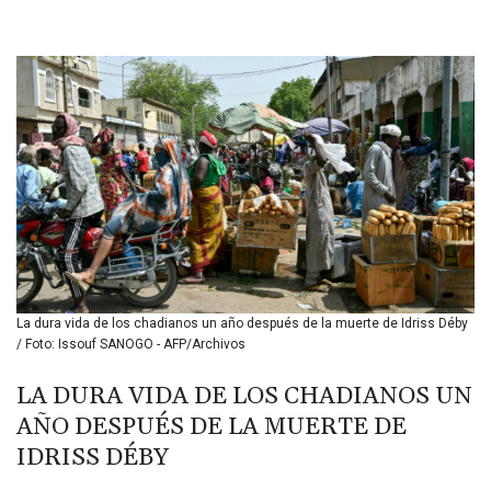
BHD 0.434695
BIF 3451.157116
BMD 1.156136
BND 1.477082
BOB 13.69983
BRL 5.876989
BSD 1.152686
BTN 109.688637
BWP 15.558807
BYN 3.432357
BYR 22660.258427
BZD 2.318271
CAD 1.61333
La dura vida de los chadianos un año después de la muerte de Idriss Déby
CDF 2615.761404
/ Foto: Issouf SANOGO - AFP/Archivos
CHF 0.934181
CLF 0.026836
LA DURA VIDA DE LOS CHADIANOS UN
CLP 1056.199727
AÑO DESPUÉS DE LA MUERTE DE
CNY 7.801146
CNH 7.796152
IDRISS DÉBY
COP 3633.55485