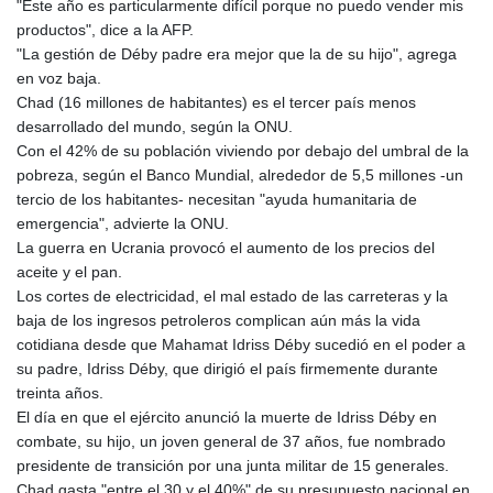
"Este año es particularmente difícil porque no puedo vender mis
GTQ 8.794891
productos", dice a la AFP.
GYD 241.157003
"La gestión de Déby padre era mejor que la de su hijo", agrega
HKD 9.067746
en voz baja.
HNL 30.895616
Chad (16 millones de habitantes) es el tercer país menos
HRK 7.536622
desarrollado del mundo, según la ONU.
HTG 150.718127
Con el 42% de su población viviendo por debajo del umbral de la
HUF 363.096405
pobreza, según el Banco Mundial, alrededor de 5,5 millones -un
IDR 20580.370421
tercio de los habitantes- necesitan "ayuda humanitaria de
ILS 3.468234
emergencia", advierte la ONU.
IMP 0.8566
La guerra en Ucrania provocó el aumento de los precios del
INR 110.076256
aceite y el pan.
IQD 1509.981237
Los cortes de electricidad, el mal estado de las carreteras y la
IRR
baja de los ingresos petroleros complican aún más la vida
1590322.371805
cotidiana desde que Mahamat Idriss Déby sucedió en el poder a
ISK 142.598215
su padre, Idriss Déby, que dirigió el país firmemente durante
JEP 0.8566
treinta años.
JMD 183.057725
El día en que el ejército anunció la muerte de Idriss Déby en
JOD 0.819746
combate, su hijo, un joven general de 37 años, fue nombrado
JPY 182.445186
presidente de transición por una junta militar de 15 generales.
KES 149.158147
Chad gasta "entre el 30 y el 40%" de su presupuesto nacional en