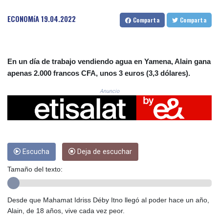
CRC 523.993489
CUC 1.156136
ECONOMíA
19.04.2022
Comparta
Comparta
CUP 30.637594
CVE 110.26363
CZK 24.258158
DJF 205.267449
En un día de trabajo vendiendo agua en Yamena, Alain gana
DKK 7.477932
apenas 2.000 francos CFA, unos 3 euros (3,3 dólares).
DOP 67.289164
DZD 152.967099
Anuncio
EGP 57.293288
ERN 17.342035
ETB 186.049588
FJD 2.553384
FKP 0.8566
Escucha
Deja de escuchar
GBP 0.856968
GEL 3.017966
Tamaño del texto:
GGP 0.8566
GHS 13.526832
GIP 0.8566
Desde que Mahamat Idriss Déby Itno llegó al poder hace un año,
GMD 84.980421
Alain, de 18 años, vive cada vez peor.
GNF 10123.874202