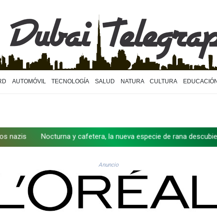
RD
AUTOMÓVIL
TECNOLOGÍA
SALUD
NATURA
CULTURA
EDUCACIÓ
Nocturna y cafetera, la nueva especie de rana descubierta en Cost
Anuncio