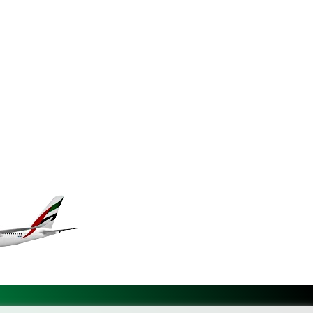
KES 148.887592
KGS 101.104505
KHR 4685.244046
KMF 492.514185
KRW 1627.712241
KWD 0.356853
KYD 0.963346
KZT 541.784389
LAK 26108.437325
LBP 103531.946431
LKR 387.745291
LRD 209.896866
LSL 18.648909
LTL 3.413768
LVL 0.699335
LYD 7.358849
MAD 10.757887
MDL 20.102303
MGA 4982.944983