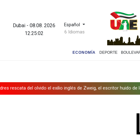
Español
Dubai
-
08.08. 2026
6 Idiomas
12:25:03
ECONOMÍA
DEPORTE
BOULEVA
del olvido el exilio inglés de Zweig, el escritor huido de los nazis