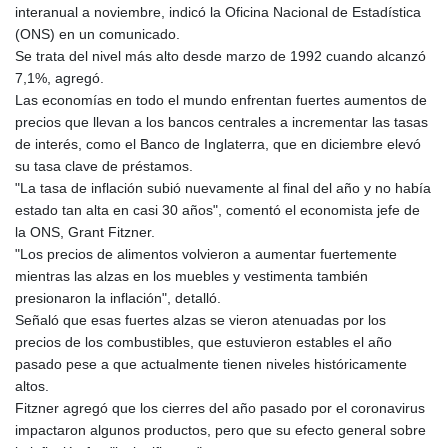
interanual a noviembre, indicó la Oficina Nacional de Estadística
GTQ 8.81087
(ONS) en un comunicado.
GYD 241.831737
Se trata del nivel más alto desde marzo de 1992 cuando alcanzó
HKD 9.057432
7,1%, agregó.
HNL 30.951928
Las economías en todo el mundo enfrentan fuertes aumentos de
HRK 7.535817
precios que llevan a los bancos centrales a incrementar las tasas
HTG 150.98364
de interés, como el Banco de Inglaterra, que en diciembre elevó
HUF 364.606998
su tasa clave de préstamos.
IDR 20526.507465
"La tasa de inflación subió nuevamente al final del año y no había
ILS 3.461279
estado tan alta en casi 30 años", comentó el economista jefe de
IMP 0.856331
la ONS, Grant Fitzner.
INR 110.133259
"Los precios de alimentos volvieron a aumentar fuertemente
IQD 1512.727812
mientras las alzas en los muebles y vestimenta también
IRR
presionaron la inflación", detalló.
1587081.157342
Señaló que esas fuertes alzas se vieron atenuadas por los
ISK 142.20827
precios de los combustibles, que estuvieron estables el año
JEP 0.856331
pasado pese a que actualmente tienen niveles históricamente
JMD 183.379231
altos.
JOD 0.818459
Fitzner agregó que los cierres del año pasado por el coronavirus
JPY 183.716281
impactaron algunos productos, pero que su efecto general sobre
KES 149.365809