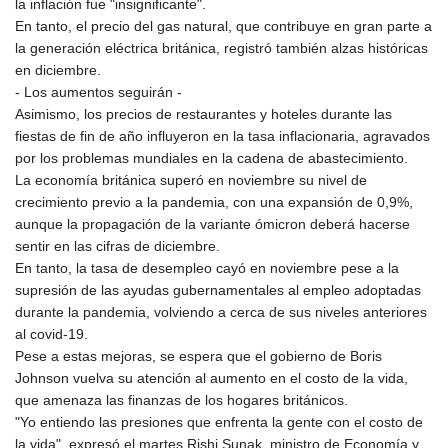
la inflación fue "insignificante".
KGS 100.958668
En tanto, el precio del gas natural, que contribuye en gran parte a
KHR 4681.70199
la generación eléctrica británica, registró también alzas históricas
KMF 491.805569
en diciembre.
KRW 1637.335322
- Los aumentos seguirán -
KWD 0.356743
Asimismo, los precios de restaurantes y hoteles durante las
KYD 0.962318
fiestas de fin de año influyeron en la tasa inflacionaria, agravados
KZT 538.348431
por los problemas mundiales en la cadena de abastecimiento.
LAK 26078.516124
La economía británica superó en noviembre su nivel de
LBP
crecimiento previo a la pandemia, con una expansión de 0,9%,
103405.556276
aunque la propagación de la variante ómicron deberá hacerse
LKR 387.005699
sentir en las cifras de diciembre.
LRD 208.423177
En tanto, la tasa de desempleo cayó en noviembre pese a la
LSL 18.684038
supresión de las ayudas gubernamentales al empleo adoptadas
LTL 3.408855
durante la pandemia, volviendo a cerca de sus niveles anteriores
LVL 0.698328
al covid-19.
LYD 7.358816
Pese a estas mejoras, se espera que el gobierno de Boris
MAD 10.768161
Johnson vuelva su atención al aumento en el costo de la vida,
MDL 20.068863
que amenaza las finanzas de los hogares británicos.
MGA 4945.473339
"Yo entiendo las presiones que enfrenta la gente con el costo de
MKD 61.481956
la vida", expresó el martes Rishi Sunak, ministro de Economía y