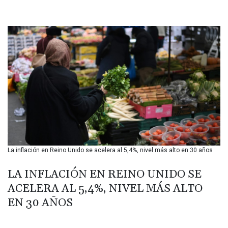
BHD 0.435489
BIF 3446.098132
BMD 1.154472
BND 1.477659
BOB 13.741379
BRL 5.906976
BSD 1.154687
BTN 109.989518
BWP 15.555907
BYN 3.432982
BYR 22627.646025
BZD 2.322364
CAD 1.609934
La inflación en Reino Unido se acelera al 5,4%, nivel más alto en 30 años
CDF 2611.992228
CHF 0.935157
LA INFLACIÓN EN REINO UNIDO SE
CLF 0.026841
CLP 1056.411264
ACELERA AL 5,4%, NIVEL MÁS ALTO
CNY 7.789916
EN 30 AÑOS
CNH 7.788897
COP 3623.690519