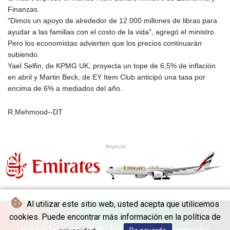
MMK 2423.870661
Finanzas.
MNT 4149.464085
"Dimos un apoyo de alrededor de 12.000 millones de libras para
MOP 9.331386
ayudar a las familias con el costo de la vida", agregó el ministro.
MRU 46.314972
Pero los economistas advierten que los precios continuarán
MUR 54.25975
subiendo.
MVR 17.836226
Yael Selfin, de KPMG UK, proyecta un tope de 6,5% de inflación
MWK 2002.272162
en abril y Martin Beck, de EY Item Club anticipó una tasa por
MXN 19.799721
encima de 6% a mediados del año.
MYR 4.722482
MZN 73.776479
R.Mehmood--DT
NAD 18.683957
NGN 1572.009557
NIO 42.490068
Anuncio
NOK 10.961657
NPR 175.981506
NZD 1.962504
OMR 0.443899
PAB 1.154692
Al utilizar este sitio web, usted acepta que utilicemos
PEN 3.900486
PGK 5.105359
cookies. Puede encontrar más información en la política de
PHP 70.2929
© Dubai Telegraph - 2026 - Todos los derechos reservados