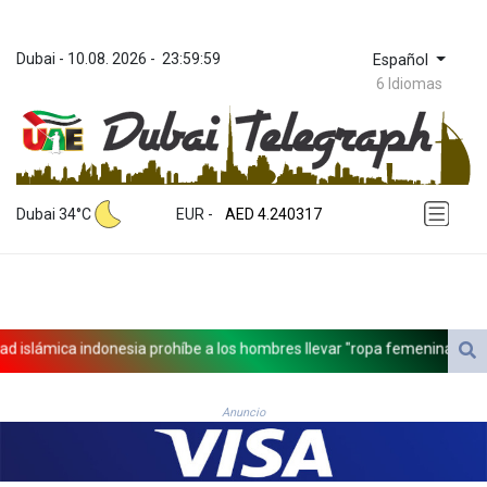
Dubai
 - 
10.08. 2026
 - 
23:59:59
Español
6 Idiomas
ZWL 371.739428
AED 4.240317
Dubai 34°C
EUR
 - 
AED 4.240317
AFN 75.613798
ALL 93.083621
AMD 422.304338
AOA 1058.65099
ARS 1729.863941
lámica indonesia prohíbe a los hombres llevar "ropa femenina" para cel
AUD 1.63662
AWG 2.078049
AZN 1.966429
Anuncio
BAM 1.954423
BBD 2.325762
BDT 142.67949