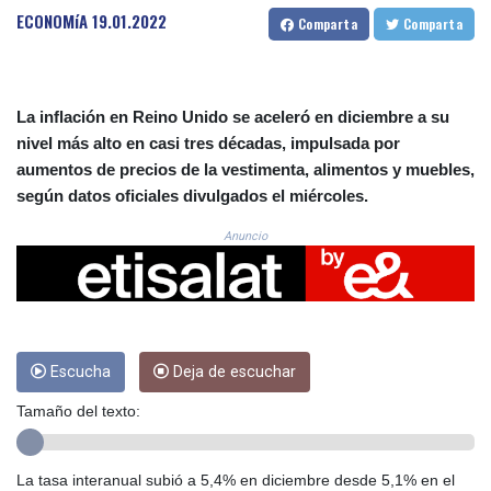
CRC 524.22617
ECONOMíA
19.01.2022
Comparta
Comparta
CUC 1.154472
CUP 30.593501
CVE 110.187856
CZK 24.259377
La inflación en Reino Unido se aceleró en diciembre a su
DJF 205.172641
nivel más alto en casi tres décadas, impulsada por
DKK 7.476145
aumentos de precios de la vestimenta, alimentos y muebles,
DOP 67.321992
según datos oficiales divulgados el miércoles.
DZD 153.279508
EGP 57.585512
Anuncio
ERN 17.317076
ETB 186.715352
FJD 2.553114
FKP 0.856331
GBP 0.854713
GEL 3.013068
Escucha
Deja de escuchar
GGP 0.856331
Tamaño del texto:
GHS 13.556568
GIP 0.856331
GMD 84.856485
La tasa interanual subió a 5,4% en diciembre desde 5,1% en el
GNF 10140.856305